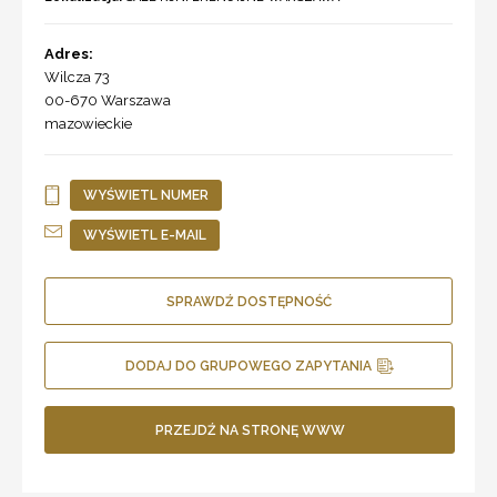
Adres:
Wilcza 73
00-670
Warszawa
mazowieckie
WYŚWIETL NUMER
WYŚWIETL E-MAIL
SPRAWDŹ DOSTĘPNOŚĆ
DODAJ DO GRUPOWEGO ZAPYTANIA
PRZEJDŹ NA STRONĘ WWW