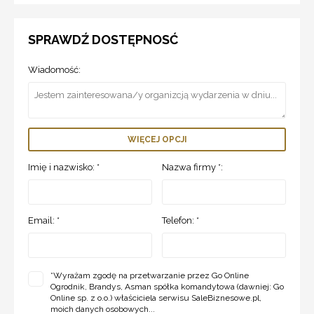
SPRAWDŹ DOSTĘPNOSĆ
Wiadomość:
WIĘCEJ OPCJI
Imię i nazwisko: *
Nazwa firmy *:
Email: *
Telefon: *
*
Wyrażam zgodę na przetwarzanie przez Go Online
Ogrodnik, Brandys, Asman spółka komandytowa (dawniej: Go
Online sp. z o.o.) właściciela serwisu SaleBiznesowe.pl,
moich danych osobowych...