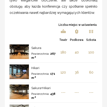
tylko eleganckie otoczenie, ale także doskonałą
obsługę, aby każda konferencja czy spotkanie spełniło
oczekiwania nawet najbardziej wymagających klientów.
Liczba miejsc w ustawieniu
Teatr
Podkowa
Szkoła
Sakura
180
40
100
Powierzchnia:
267
2
m
Hikari
120
36
60
Powierzchnia:
171
2
m
Sakura+Hikari
---
---
---
Powierzchnia:
438
2
m