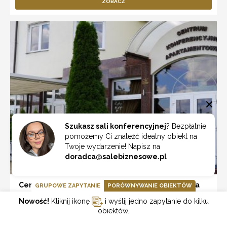
ZOBACZ
Szukasz sali konferencyjnej
? Bezpłatnie
pomożemy Ci znaleźć idealny obiekt na
Twoje wydarzenie! Napisz na
doradca@salebiznesowe.pl
Centrum Konferencyjno-Apartamentowe Mrówka
GRUPOWE ZAPYTANIE
PORÓWNYWANIE OBIEKTÓW
Nowość!
Kliknij ikonę
i wyślij jedno zapytanie do kilku
Warszawa
obiektów.