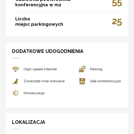
55
konferencyjna w m2
25
Liczba
miejsc parkingowych
DODATKOWE UDOGODNIENIA
High-speed Internet
Parking
Zwierzęta mile widziane
Sala konferencyjna
Klimatyzacja
LOKALIZACJA