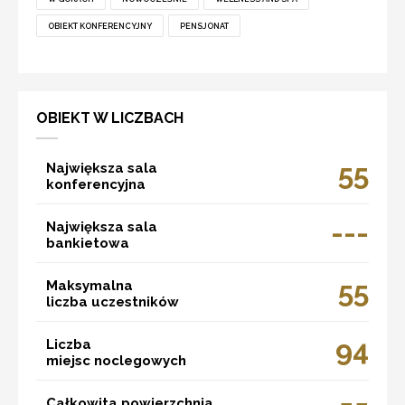
OBIEKT KONFERENCYJNY
PENSJONAT
OBIEKT W LICZBACH
55
Największa sala
konferencyjna
---
Największa sala
bankietowa
55
Maksymalna
liczba uczestników
94
Liczba
miejsc noclegowych
Całkowita powierzchnia