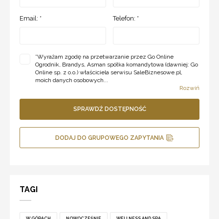
Email: *
Telefon: *
*
Wyrażam zgodę na przetwarzanie przez Go Online
Ogrodnik, Brandys, Asman spółka komandytowa (dawniej: Go
Online sp. z o.o.) właściciela serwisu SaleBiznesowe.pl,
moich danych osobowych...
Rozwiń
SPRAWDŹ DOSTĘPNOŚĆ
DODAJ DO GRUPOWEGO ZAPYTANIA
TAGI
W GÓRACH
NOWOCZEŚNIE
WELLNESS AND SPA