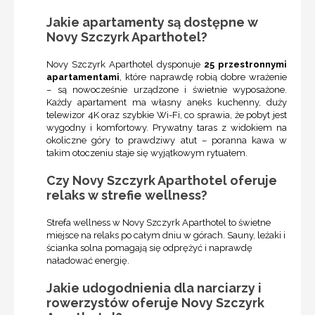
Jakie apartamenty są dostępne w
Novy Szczyrk Aparthotel?
Novy Szczyrk Aparthotel dysponuje
25 przestronnymi
apartamentami
, które naprawdę robią dobre wrażenie
– są nowocześnie urządzone i świetnie wyposażone.
Każdy apartament ma własny aneks kuchenny, duży
telewizor 4K oraz szybkie Wi-Fi, co sprawia, że pobyt jest
wygodny i komfortowy. Prywatny taras z widokiem na
okoliczne góry to prawdziwy atut – poranna kawa w
takim otoczeniu staje się wyjątkowym rytuałem.
Czy Novy Szczyrk Aparthotel oferuje
relaks w strefie wellness?
Strefa wellness w Novy Szczyrk Aparthotel to świetne
miejsce na relaks po całym dniu w górach. Sauny, leżaki i
ścianka solna pomagają się odprężyć i naprawdę
naładować energię.
Jakie udogodnienia dla narciarzy i
rowerzystów oferuje Novy Szczyrk