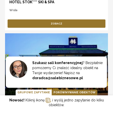
HOTEL STOK**** SKI & SPA
Wisła
ZOBACZ
Szukasz sali konferencyjnej
? Bezpłatnie
pomożemy Ci znaleźć idealny obiekt na
Twoje wydarzenie! Napisz na
doradca@salebiznesowe.pl
GRUPOWE ZAPYTANIE
PORÓWNYWANIE OBIEKTÓW
Nowość!
Kliknij ikonę
i wyślij jedno zapytanie do kilku
obiektów.