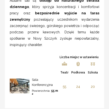
Atutami sali są
dostęp do naturalnego światła
dziennego
, który sprzyja koncentracji i komfortowi
pracy oraz
bezpośrednie wyjście na taras
zewnętrzny
pozwalający uczestnikom wydarzenia
zaczerpnąć świeżego, górskiego powietrza i odpocząć
podczas przerw kawowych. Dzięki temu każde
spotkanie w Novy Szczyrk zyskuje niepowtarzalny,
inspirujący charakter.
Liczba miejsc w ustawieniu
Teatr
Podkowa
Szkoła
Sala
Konferencyjna
55
24
20
Powierzchnia:
55 m
2