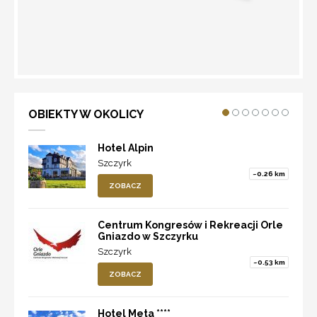
WYZNACZ TRASĘ
OBIEKTY W OKOLICY
Hotel Alpin
Szczyrk
~0.26 km
ZOBACZ
Centrum Kongresów i Rekreacji Orle
Gniazdo w Szczyrku
Szczyrk
~0.53 km
ZOBACZ
Hotel Meta ****