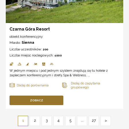
Czarna Góra Resort
obiekt konferencyjny
Miasto:
Sienna
Liczba uczestników:
200
Liczba miejsc noclegowych:
1000
W jednym miejscu i pod jednym szyldem znajdują się tu hotele z
zapleczem konferencyjnym i strefą Spa & Wellness, ...
ZOBACZ
1
2
3
4
5
...
27
>