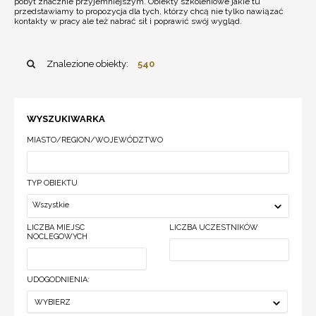
pobyt znacznie przyjemniejszym. Obiekty szkoleniowe jakie tu
przedstawiamy to propozycja dla tych, którzy chcą nie tylko nawiązać
kontakty w pracy ale też nabrać sił i poprawić swój wygląd.
Znalezione obiekty:
540
WYSZUKIWARKA
MIASTO/REGION/WOJEWÓDZTWO
TYP OBIEKTU
Wszystkie
LICZBA MIEJSC
LICZBA UCZESTNIKÓW
NOCLEGOWYCH
UDOGODNIENIA:
WYBIERZ