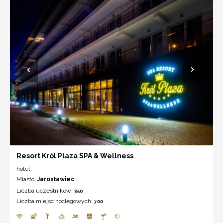
Resort Król Plaza SPA & Wellness
hotel
Miasto:
Jarosławiec
Liczba uczestników:
350
Liczba miejsc noclegowych:
700