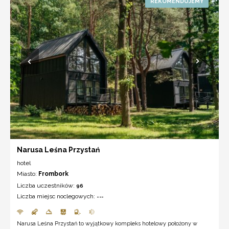
Narusa Leśna Przystań
hotel
Miasto:
Frombork
Liczba uczestników:
96
Liczba miejsc noclegowych:
---
Narusa Leśna Przystań to wyjątkowy kompleks hotelowy położony w