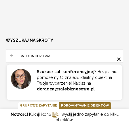
WYSZUKAJ NA SKRÓTY
WOJEWÓDZTWA
Szukasz sali konferencyjnej
? Bezpłatnie
Sale konferencyjne dolnośląskie
387
pomożemy Ci znaleźć idealny obiekt na
Sale konferencyjne kujawsko-pomorskie
155
Twoje wydarzenie! Napisz na
doradca@salebiznesowe.pl
Sale konferencyjne lubelskie
124
Sale konferencyjne lubuskie
75
Sale konferencyjne łódzkie
192
GRUPOWE ZAPYTANIE
PORÓWNYWANIE OBIEKTÓW
Sale konferencyjne małopolskie
640
Nowość!
Kliknij ikonę
i wyślij jedno zapytanie do kilku
Sale konferencyjne mazowieckie
1002
obiektów.
Sale konferencyjne opolskie
96