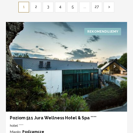
1
2
3
4
5
...
27
>
Poziom 511 Jura Wellness Hotel & Spa ****
hotel ****
Miasto:
Podzamcze