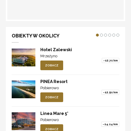
WYZNACZ TRASĘ
OBIEKTY W OKOLICY
Hotel Zalewski
Mrzeżyno
~12.71 km
ZOBACZ
PINEA Resort
Pobierowo
~12.91 km
ZOBACZ
Linea Mare 5*
Pobierowo
~14.14 km
ZOBACZ