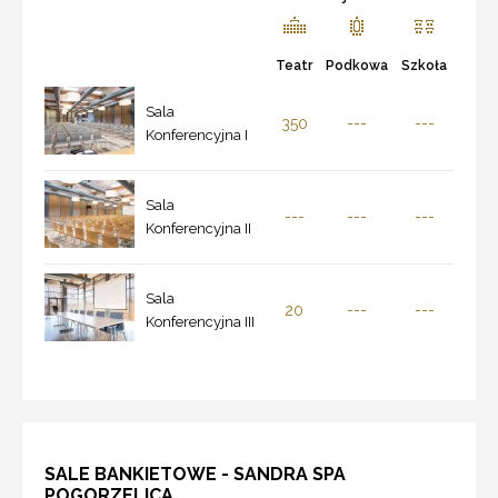
Teatr
Podkowa
Szkoła
Sala
350
---
---
Konferencyjna I
Sala
---
---
---
Konferencyjna II
Sala
20
---
---
Konferencyjna III
SALE BANKIETOWE - SANDRA SPA
POGORZELICA