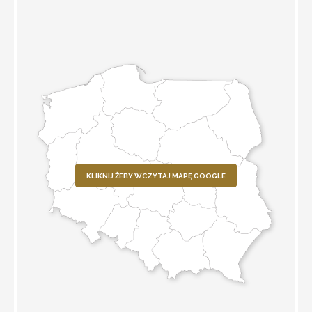
KLIKNIJ ŻEBY WCZYTAJ MAPĘ GOOGLE