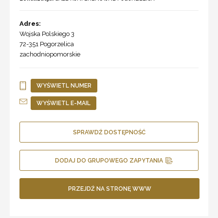
Adres:
Wojska Polskiego 3
72-351
Pogorzelica
zachodniopomorskie
WYŚWIETL NUMER
WYŚWIETL E-MAIL
SPRAWDŹ DOSTĘPNOŚĆ
DODAJ DO GRUPOWEGO ZAPYTANIA
PRZEJDŹ NA STRONĘ WWW