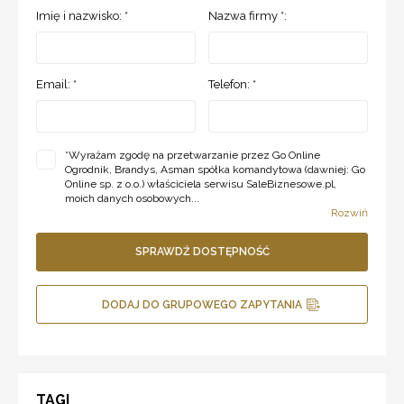
Imię i nazwisko: *
Nazwa firmy *:
Email: *
Telefon: *
*
Wyrażam zgodę na przetwarzanie przez Go Online
Ogrodnik, Brandys, Asman spółka komandytowa (dawniej: Go
Online sp. z o.o.) właściciela serwisu SaleBiznesowe.pl,
moich danych osobowych...
Rozwiń
SPRAWDŹ DOSTĘPNOŚĆ
DODAJ DO GRUPOWEGO ZAPYTANIA
TAGI