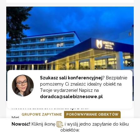
Szukasz sali konferencyjnej
? Bezpłatnie
pomożemy Ci znaleźć idealny obiekt na
Twoje wydarzenie! Napisz na
doradca@salebiznesowe.pl
Hotel Medical SPA Unitral sp. z o.o.
GRUPOWE ZAPYTANIE
PORÓWNYWANIE OBIEKTÓW
Mielno
Nowość!
Kliknij ikonę
i wyślij jedno zapytanie do kilku
obiektów.
ZOBACZ