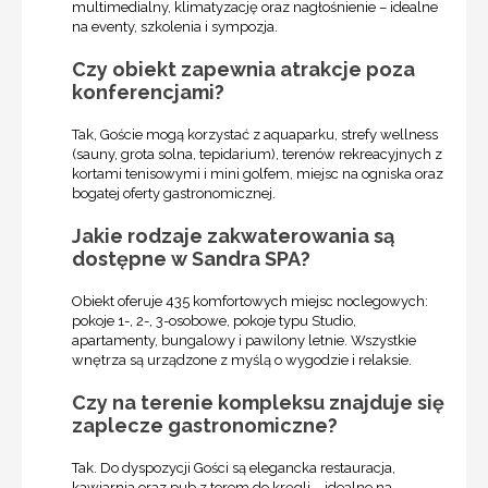
multimedialny, klimatyzację oraz nagłośnienie – idealne
na eventy, szkolenia i sympozja.
Czy obiekt zapewnia atrakcje poza
konferencjami?
Tak, Goście mogą korzystać z aquaparku, strefy wellness
(sauny, grota solna, tepidarium), terenów rekreacyjnych z
kortami tenisowymi i mini golfem, miejsc na ogniska oraz
bogatej oferty gastronomicznej.
Jakie rodzaje zakwaterowania są
dostępne w Sandra SPA?
Obiekt oferuje 435 komfortowych miejsc noclegowych:
pokoje 1-, 2-, 3-osobowe, pokoje typu Studio,
apartamenty, bungalowy i pawilony letnie. Wszystkie
wnętrza są urządzone z myślą o wygodzie i relaksie.
Czy na terenie kompleksu znajduje się
zaplecze gastronomiczne?
Tak. Do dyspozycji Gości są elegancka restauracja,
kawiarnia oraz pub z torem do kręgli – idealne na