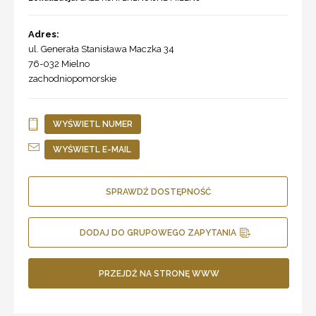
Adres:
ul. Generała Stanisława Maczka 34
76-032
Mielno
zachodniopomorskie
WYŚWIETL NUMER
WYŚWIETL E-MAIL
SPRAWDŹ DOSTĘPNOŚĆ
DODAJ DO GRUPOWEGO ZAPYTANIA
PRZEJDŹ NA STRONĘ WWW