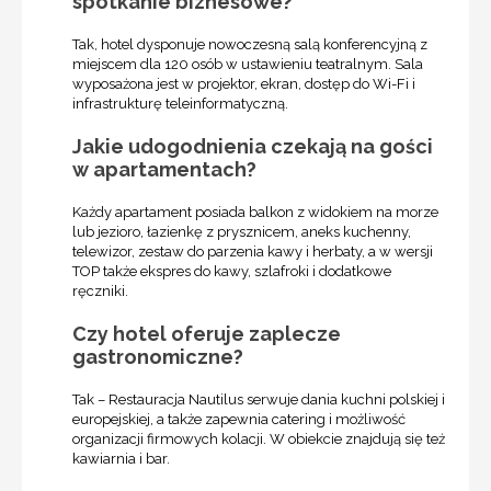
spotkanie biznesowe?
Tak, hotel dysponuje nowoczesną salą konferencyjną z
miejscem dla 120 osób w ustawieniu teatralnym. Sala
wyposażona jest w projektor, ekran, dostęp do Wi-Fi i
infrastrukturę teleinformatyczną.
Jakie udogodnienia czekają na gości
w apartamentach?
Każdy apartament posiada balkon z widokiem na morze
lub jezioro, łazienkę z prysznicem, aneks kuchenny,
telewizor, zestaw do parzenia kawy i herbaty, a w wersji
TOP także ekspres do kawy, szlafroki i dodatkowe
ręczniki.
Czy hotel oferuje zaplecze
gastronomiczne?
Tak – Restauracja Nautilus serwuje dania kuchni polskiej i
europejskiej, a także zapewnia catering i możliwość
organizacji firmowych kolacji. W obiekcie znajdują się też
kawiarnia i bar.