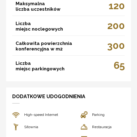
120
Maksymalna
liczba uczestników
200
Liczba
miejsc noclegowych
300
Całkowita powierzchnia
konferencyjna w m2
65
Liczba
miejsc parkingowych
DODATKOWE UDOGODNIENIA
High-speed Internet
Parking
Siłownia
Restauracja