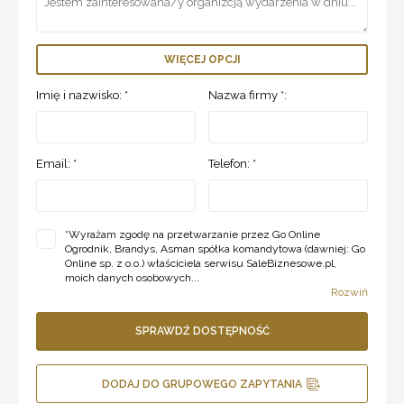
WIĘCEJ OPCJI
Imię i nazwisko: *
Nazwa firmy *:
Email: *
Telefon: *
*
Wyrażam zgodę na przetwarzanie przez Go Online
Ogrodnik, Brandys, Asman spółka komandytowa (dawniej: Go
Online sp. z o.o.) właściciela serwisu SaleBiznesowe.pl,
moich danych osobowych...
Rozwiń
SPRAWDŹ DOSTĘPNOŚĆ
DODAJ DO GRUPOWEGO ZAPYTANIA