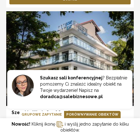
Szukasz sali konferencyjnej
? Bezpłatnie
pomożemy Ci znaleźć idealny obiekt na
Twoje wydarzenie! Napisz na
doradca@salebiznesowe.pl
Szerokie Wody Sea&Sand
GRUPOWE ZAPYTANIE
PORÓWNYWANIE OBIEKTÓW
Ustka
Nowość!
Kliknij ikonę
i wyślij jedno zapytanie do kilku
obiektów.
ZOBACZ