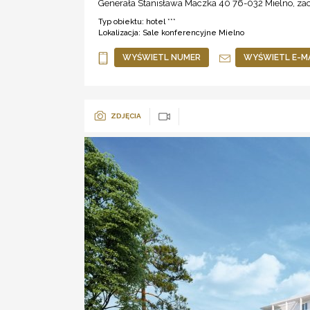
Generała Stanisława Maczka 40 76-032
Mielno
,
za
Typ obiektu:
hotel ***
Lokalizacja:
Sale konferencyjne Mielno
WYŚWIETL NUMER
WYŚWIETL E-M
ZDJĘCIA