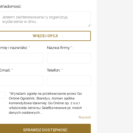
Wiadomość:
WIĘCEJ OPCJI
Imię i nazwisko: *
Nazwa firmy *:
Email: *
Telefon: *
*
Wyrażam zgodę na przetwarzanie przez Go
Online Ogrodnik, Brandys, Asman spółka
komandytowa (dawniej: Go Online sp. z o.o.)
właściciela serwisu SaleBiznesowe.pl, moich
danych osobowych...
Rozwiń
SPRAWDŹ DOSTĘPNOŚĆ