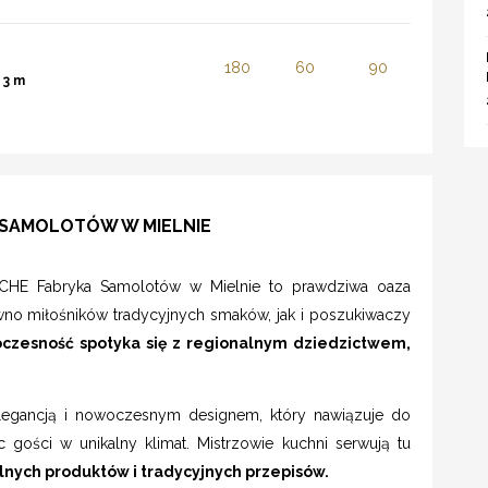
180
60
90
:
3 m
 SAMOLOTÓW W MIELNIE
HE Fabryka Samolotów w Mielnie to prawdziwa oaza
ówno miłośników tradycyjnych smaków, jak i poszukiwaczy
czesność spotyka się z regionalnym dziedzictwem,
elegancją i nowoczesnym designem, który nawiązuje do
c gości w unikalny klimat. Mistrzowie kuchni serwują tu
lnych produktów i tradycyjnych przepisów.