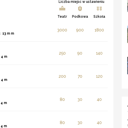
Liczba miejsc w ustawieniu
Teatr
Podkowa
Szkoła
3000
900
1800
ć:
13 m m
250
90
140
:
4 m
200
70
120
:
4 m
80
30
40
:
4 m
80
30
40
:
4 m