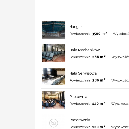
Hangar
2
Powierzchnia:
3500 m
Wysokoś
Hala Mechaników
2
Powierzchnia:
288 m
Wysokość
Hala Serwisowa
2
Powierzchnia:
280 m
Wysokość
Pilotownia
2
Powierzchnia:
120 m
Wysokość
Radarownia
2
Powierzchnia:
120 m
Wysokość