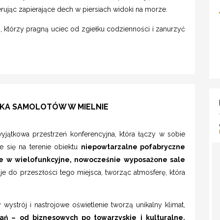
rując zapierające dech w piersiach widoki na morze.
 którzy pragną uciec od zgiełku codzienności i zanurzyć
YKA SAMOLOTÓW W MIELNIE
wyjątkowa przestrzeń konferencyjna, która łączy w sobie
e się na terenie obiektu
niepowtarzalne pofabryczne
one w wielofunkcyjne, nowocześnie wyposażone sale
e do przeszłości tego miejsca, tworząc atmosferę, która
 wystrój i nastrojowe oświetlenie tworzą unikalny klimat,
ań – od biznesowych po towarzyskie i kulturalne.