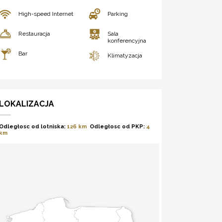
High-speed Internet
Parking
Restauracja
Sala
konferencyjna
Bar
Klimatyzacja
LOKALIZACJA
Odległosc od lotniska:
126 km
Odległosc od PKP:
4
km