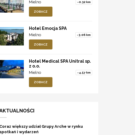
Mielno
~0.32 km
ZOBACZ
Hotel Emocja SPA
Mielno
~3.06 km
ZOBACZ
Hotel Medical SPA Unitral sp.
z o.o.
Mielno
~4.57 km
ZOBACZ
AKTUALNOŚCI
Coraz większy udział Grupy Arche w rynku
spotkań i wydarzeń