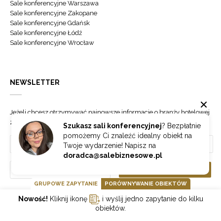
Sale konferencyjne Warszawa
Sale konferencyjne Zakopane
Sale konferencyjne Gdańsk
Sale konferencyjne Łódź
Sale konferencyjne Wrocław
NEWSLETTER
Jeżeli chcesz otrzymywać najnowsze informacje o branży hotelowej
zapisz się do naszego newslettera.
Szukasz sali konferencyjnej
? Bezpłatnie
pomożemy Ci znaleźć idealny obiekt na
Twoje wydarzenie! Napisz na
doradca@salebiznesowe.pl
Wybierz
ZAPISZ SIĘ
GRUPOWE ZAPYTANIE
PORÓWNYWANIE OBIEKTÓW
Nowość!
Kliknij ikonę
i wyślij jedno zapytanie do kilku
GOONLINE.PL SPÓŁKA Z OGRANICZONĄ ODPOWIEDZIALNOŚCIĄ SP.K.
obiektów.
POLITYKA PRYWATNOŚCI
REGULAMIN