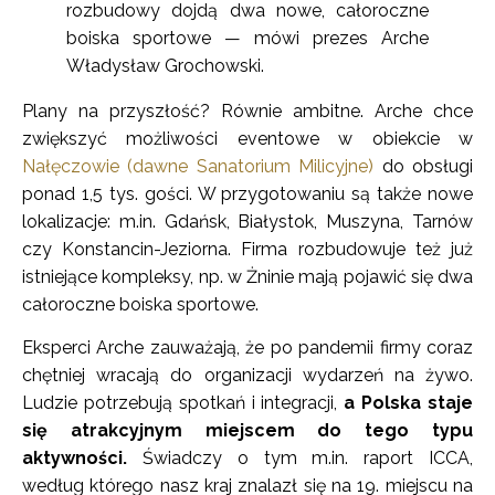
rozbudowy dojdą dwa nowe, całoroczne
boiska sportowe — mówi prezes Arche
Władysław Grochowski.
Plany na przyszłość? Równie ambitne. Arche chce
zwiększyć możliwości eventowe w obiekcie w
Nałęczowie (dawne Sanatorium Milicyjne)
do obsługi
ponad 1,5 tys. gości. W przygotowaniu są także nowe
lokalizacje: m.in. Gdańsk, Białystok, Muszyna, Tarnów
czy Konstancin-Jeziorna. Firma rozbudowuje też już
istniejące kompleksy, np. w Żninie mają pojawić się dwa
całoroczne boiska sportowe.
Eksperci Arche zauważają, że po pandemii firmy coraz
chętniej wracają do organizacji wydarzeń na żywo.
Ludzie potrzebują spotkań i integracji,
a Polska staje
się atrakcyjnym miejscem do tego typu
aktywności.
Świadczy o tym m.in. raport ICCA,
według którego nasz kraj znalazł się na 19. miejscu na