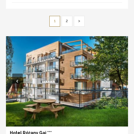
1
2
>
Hotel Różany Gaj ***