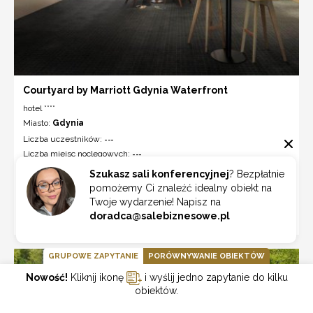
Courtyard by Marriott Gdynia Waterfront
hotel ****
Miasto:
Gdynia
Liczba uczestników:
---
Liczba miejsc noclegowych:
---
Szukasz sali konferencyjnej
? Bezpłatnie
Luksusowy i elegancki Hotel Courtyard by Marriott Gdynia Waterfront
znajdujący się w sercu Gdyni oferuje nie tylko ...
pomożemy Ci znaleźć idealny obiekt na
Twoje wydarzenie! Napisz na
doradca@salebiznesowe.pl
ZOBACZ
GRUPOWE ZAPYTANIE
PORÓWNYWANIE OBIEKTÓW
Nowość!
Kliknij ikonę
i wyślij jedno zapytanie do kilku
obiektów.