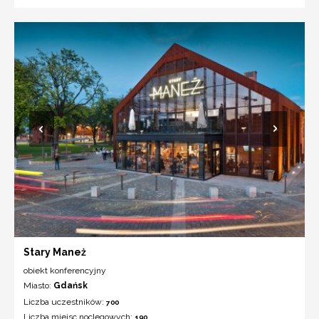
Stary Maneż
obiekt konferencyjny
Miasto:
Gdańsk
Liczba uczestników:
700
Liczba miejsc noclegowych:
190