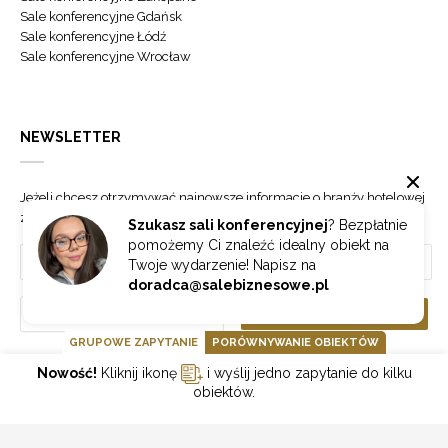
Sale konferencyjne Gdańsk
Sale konferencyjne Łódź
Sale konferencyjne Wrocław
NEWSLETTER
Jeżeli chcesz otrzymywać najnowsze informacje o branży hotelowej
zapisz się do naszego newslettera.
Szukasz sali konferencyjnej
? Bezpłatnie
pomożemy Ci znaleźć idealny obiekt na
Twoje wydarzenie! Napisz na
doradca@salebiznesowe.pl
Wybierz
ZAPISZ SIĘ
GRUPOWE ZAPYTANIE
PORÓWNYWANIE OBIEKTÓW
Nowość!
Kliknij ikonę
i wyślij jedno zapytanie do kilku
GOONLINE.PL SPÓŁKA Z OGRANICZONĄ ODPOWIEDZIALNOŚCIĄ SP.K.
obiektów.
POLITYKA PRYWATNOŚCI
REGULAMIN