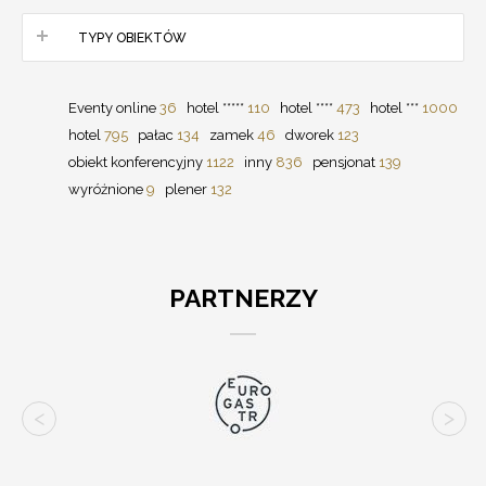
TYPY OBIEKTÓW
Eventy online
36
hotel *****
110
hotel ****
473
hotel ***
1000
hotel
795
pałac
134
zamek
46
dworek
123
obiekt konferencyjny
1122
inny
836
pensjonat
139
wyróżnione
9
plener
132
PARTNERZY