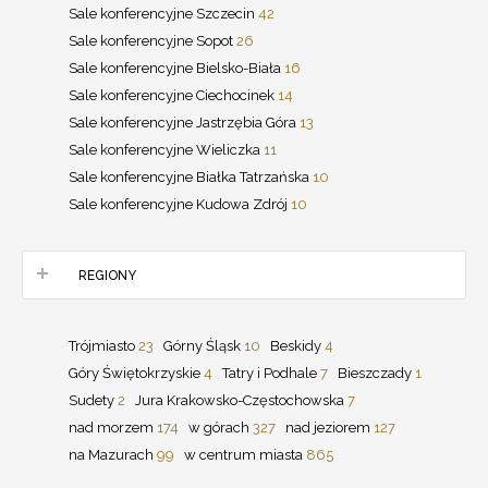
Sale konferencyjne Szczecin
42
Sale konferencyjne Sopot
26
Sale konferencyjne Bielsko-Biała
16
Sale konferencyjne Ciechocinek
14
Sale konferencyjne Jastrzębia Góra
13
Sale konferencyjne Wieliczka
11
Sale konferencyjne Białka Tatrzańska
10
Sale konferencyjne Kudowa Zdrój
10
REGIONY
Trójmiasto
23
Górny Śląsk
10
Beskidy
4
Góry Świętokrzyskie
4
Tatry i Podhale
7
Bieszczady
1
Sudety
2
Jura Krakowsko-Częstochowska
7
nad morzem
174
w górach
327
nad jeziorem
127
na Mazurach
99
w centrum miasta
865