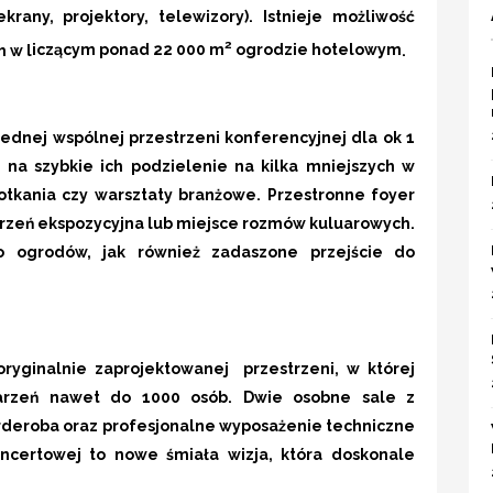
krany, projektory, telewizory). Istnieje możliwość
2
 w l
iczącym ponad 22 000 m
ogrodzie hotelowym
.
jednej wspólnej przestrzeni konferencyjnej dla ok 1
k na szybkie ich podzielenie na kilka mniejszych w
otkania czy warsztaty branżowe. Przestronne foyer
trzeń ekspozycyjna lub miejsce rozmów kuluarowych.
 ogrodów, jak również zadaszone przejście do
ryginalnie zaprojektowanej przestrzeni, w której
darzeń nawet do 1000 osób. Dwie osobne sale z
arderoba oraz profesjonalne wyposażenie techniczne
ncertowej to nowe śmiała wizja, która doskonale