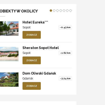
OBIEKTY W OKOLICY
Hotel Eureka***
Sopot
~0.43 km
ZOBACZ
Sheraton Sopot Hotel
Sopot
~1.62 km
ZOBACZ
Dom Oliwski Gdańsk
Gdańsk
~3.24 km
ZOBACZ