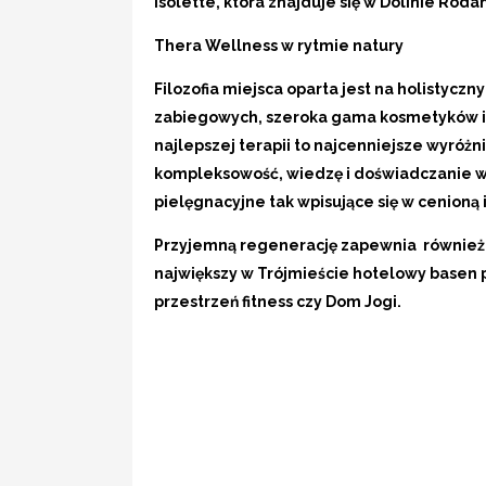
Isolette, która znajduje się w Dolinie Roda
Thera Wellness
w rytmie natury
Filozofia miejsca oparta jest na holistycz
zabiegowych, szeroka gama kosmetyków i
najlepszej terapii to najcenniejsze wyróżn
kompleksowość, wiedzę i doświadczanie w
pielęgnacyjne tak wpisujące się w cenioną
Przyjemną regenerację zapewnia również
największy w Trójmieście hotelowy basen 
przestrzeń fitness czy Dom Jogi.