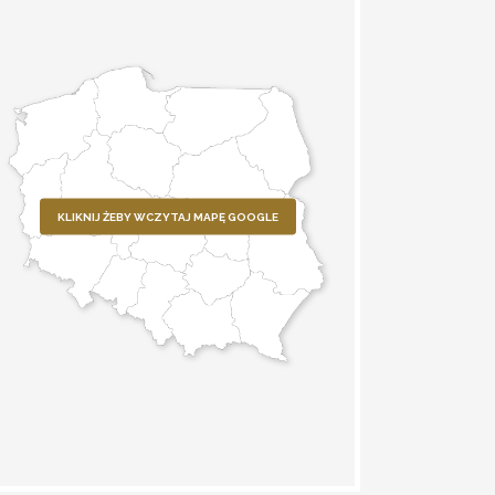
KLIKNIJ ŻEBY WCZYTAJ MAPĘ GOOGLE
WYZNACZ TRASĘ