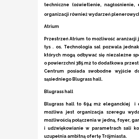
techniczne
(oświetlenie, nagłośnienie, e
organizacji również wydarzeń plenerowych
Atrium
Przestrzeń Atrium to możliwość aranżacji 
tys . os. Technologia sal pozwala jedna
których mogą odbywać się niezależne sp
o powierzchni 385 m2 to dodatkowa przes
Centrum posiada swobodne wyjście do
sąsiedniego Blugrass hall.
Blugrass hall
Blugrass hall
to 694 m2 eleganckiej i o
możliwa jest organizacja szeregu wy
możliwością połączenia w jedną, foyer, g
i udźwiękowianie w parametrach sali ko
uzupełnia ambitną ofertę Trójmiasta.