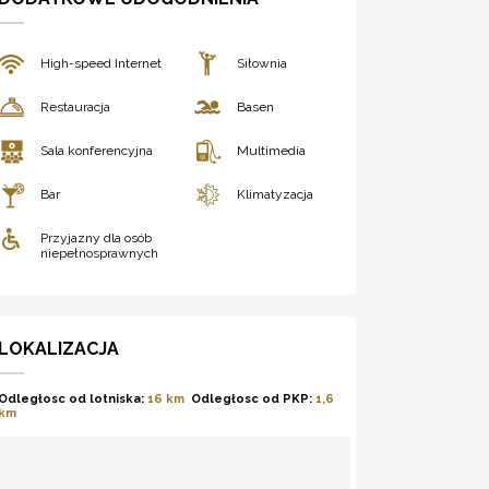
High-speed Internet
Siłownia
Restauracja
Basen
Sala konferencyjna
Multimedia
Bar
Klimatyzacja
Przyjazny dla osób
niepełnosprawnych
LOKALIZACJA
Odległosc od lotniska:
16 km
Odległosc od PKP:
1,6
km