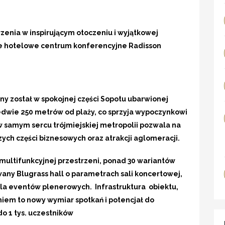
rzenia w inspirującym otoczeniu i wyjątkowej
ie hotelowe centrum konferencyjne Radisson
y został w spokojnej części Sopotu ubarwionej
ledwie 250 metrów od plaży, co sprzyja wypoczynkowi
a w samym sercu trójmiejskiej metropolii pozwala na
ych części biznesowych oraz atrakcji aglomeracji.
multifunkcyjnej przestrzeni, ponad 30 wariantów
wany Blugrass hall o parametrach sali koncertowej,
dla eventów plenerowych. Infrastruktura obiektu,
em to nowy wymiar spotkań i potencjał do
o 1 tys. uczestników