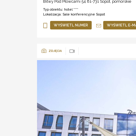
Bitwy Pod Płowcami 54 81-731
Sopot
,
pomorskie
Typ obiektu:
hotel ****
Lokalizacja:
Sale konferencyjne Sopot
WYŚWIETL NUMER
WYŚWIETL E-M
ZDJĘCIA