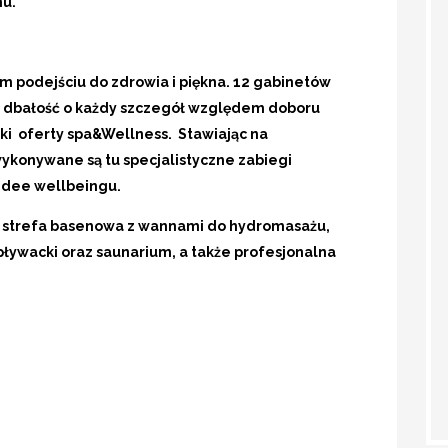
nu.
nym podejściu do zdrowia i piękna. 12 gabinetów
 dbałość o każdy szczegół względem doboru
iki oferty spa&Wellness. Stawiając na
ykonywane są tu specjalistyczne zabiegi
 idee wellbeingu.
 strefa basenowa z wannami do hydromasażu,
pływacki oraz saunarium, a także profesjonalna