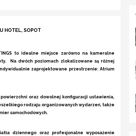
LU HOTEL, SOPOT
TINGS
to idealne miejsce zarówno na
kameralne
ety.
Na dwóch poziomach zlokalizowane są różnej
indywidualnie zaprojektowane przestrzenie: Atrium
a powierzchni
oraz
dowolnej konfiguracji ustawienia
,
wszelkiego rodzaju organizowanych wydarzeń, także
remier samochodowych.
iatła dziennego
oraz
profesjonalne wyposażenie