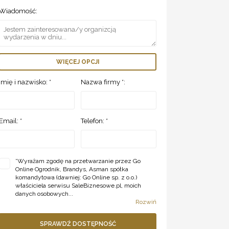
Wiadomość:
WIĘCEJ OPCJI
Imię i nazwisko: *
Nazwa firmy *:
Email: *
Telefon: *
*
Wyrażam zgodę na przetwarzanie przez Go
Online Ogrodnik, Brandys, Asman spółka
komandytowa (dawniej: Go Online sp. z o.o.)
właściciela serwisu SaleBiznesowe.pl, moich
danych osobowych...
Rozwiń
SPRAWDŹ DOSTĘPNOŚĆ