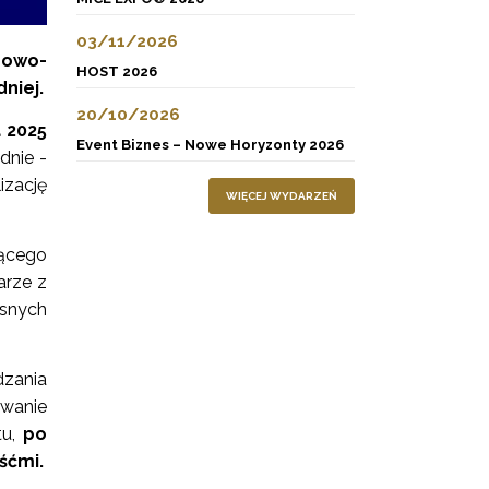
03/11/2026
gowo-
HOST 2026
niej.
20/10/2026
 2025
Event Biznes – Nowe Horyzonty 2026
dnie -
izację
WIĘCEJ WYDARZEŃ
jącego
arze z
esnych
zania
owanie
u,
po
śćmi.