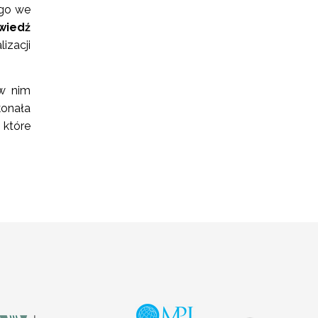
ego we
wiedź
izacji
w nim
konała
 które