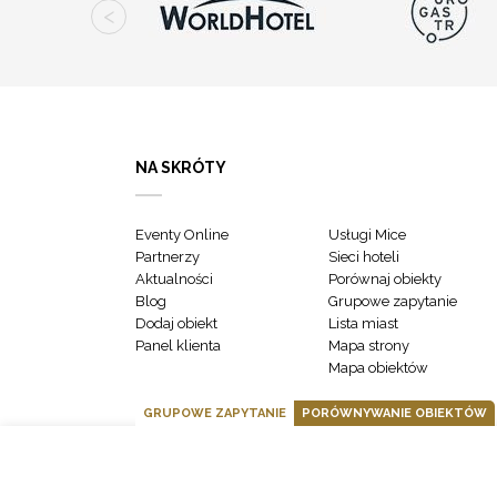
NA SKRÓTY
Eventy Online
Usługi Mice
Partnerzy
Sieci hoteli
Aktualności
Porównaj obiekty
Blog
Grupowe zapytanie
Dodaj obiekt
Lista miast
Panel klienta
Mapa strony
Mapa obiektów
GRUPOWE ZAPYTANIE
PORÓWNYWANIE OBIEKTÓW
GOONLINE.PL SPÓŁKA Z OGRANICZONĄ ODPOWIEDZIALNOŚCIĄ SP.K.
POLITYKA PRYWATNOŚCI
REGULAMIN