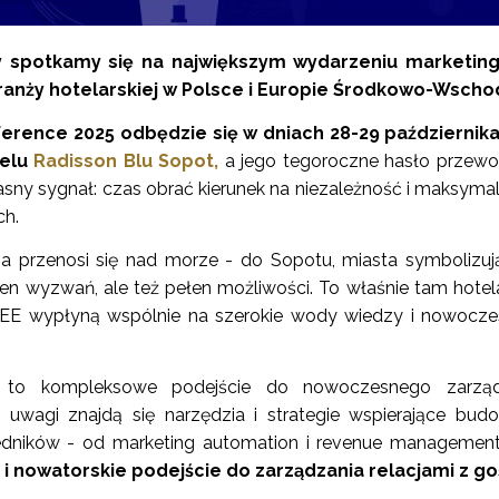
y spotkamy się na największym wydarzeniu marketin
anży hotelarskiej w Polsce i Europie Środkowo-Wschod
erence 2025 odbędzie się w dniach 28-29 października
telu
Radisson Blu Sopot,
a jego tegoroczne hasło przewo
jasny sygnał: czas obrać kierunek na niezależność i maksymal
ch.
a przenosi się nad morze - do Sopotu, miasta symbolizu
en wyzwań, ale też pełen możliwości. To właśnie tam hotel
u CEE wypłyną wspólnie na szerokie wody wiedzy i nowocz
”
to kompleksowe podejście do nowoczesnego zarząd
uwagi znajdą się narzędzia i strategie wspierające bud
edników - od marketing automation i revenue management
 i nowatorskie podejście do zarządzania relacjami z go