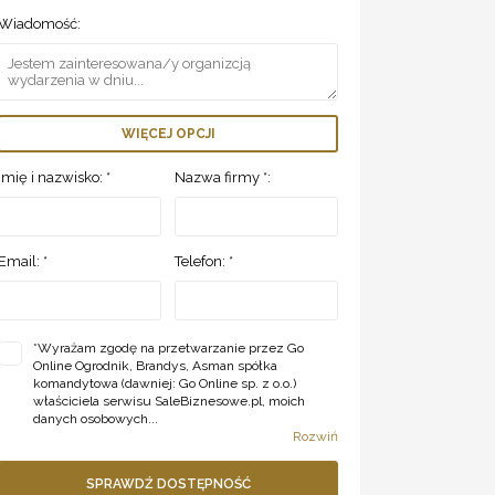
Wiadomość:
WIĘCEJ OPCJI
Imię i nazwisko: *
Nazwa firmy *:
Email: *
Telefon: *
*
Wyrażam zgodę na przetwarzanie przez Go
Online Ogrodnik, Brandys, Asman spółka
komandytowa (dawniej: Go Online sp. z o.o.)
właściciela serwisu SaleBiznesowe.pl, moich
danych osobowych...
Rozwiń
SPRAWDŹ DOSTĘPNOŚĆ