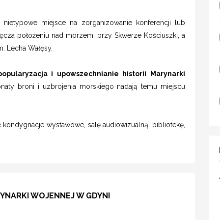
 nietypowe miejsce na zorganizowanie konferencji lub
dzięcza położeniu nad morzem, przy Skwerze Kościuszki, a
im. Lecha Wałęsy.
popularyzacja i upowszechnianie historii Marynarki
onaty broni i uzbrojenia morskiego nadają temu miejscu
ondygnacje wystawowe, salę audiowizualną, bibliotekę,
YNARKI WOJENNEJ W GDYNI