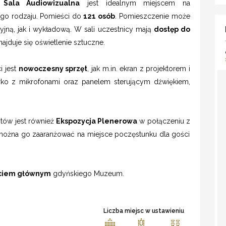
a
Sala Audiowizualna
jest idealnym miejscem na
go rodzaju. Pomieści do
121 osób
. Pomieszczenie może
jną, jak i wykładową. W sali uczestnicy mają
dostęp do
jduje się oświetlenie sztuczne.
i jest
nowoczesny sprzęt
, jak m.in. ekran z projektorem i
urko z mikrofonami oraz panelem sterującym dźwiękiem,
tów jest również
Ekspozycja Plenerowa
w połączeniu z
ożna go zaaranżować na miejsce poczęstunku dla gości
ściem głównym
gdyńskiego Muzeum.
Liczba miejsc w ustawieniu