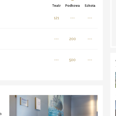
Teatr
Podkowa
Szkoła
121
---
---
---
200
---
---
500
---
a