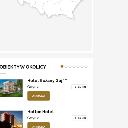
WYZNACZ TRASĘ
OBIEKTY W OKOLICY
Hotel Różany Gaj ***
Gdynia
~0.85 km
ZOBACZ
Hotton Hotel
Gdynia
~1.05 km
ZOBACZ