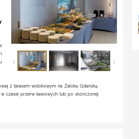
y
e
m
u
rowej z tarasem widokowym na Zatokę Gdańską,
 w czasie przerw kawowych lub po skończonej