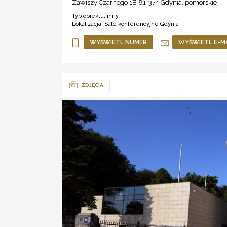
Zawiszy Czarnego 1B 81-374
Gdynia
,
pomorskie
Typ obiektu:
inny
Lokalizacja:
Sale konferencyjne Gdynia
WYŚWIETL NUMER
WYŚWIETL E-M
ZDJĘCIA