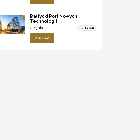
Bałtycki Port Nowych
Technologii
Gdynia
~2.79 km
ZOBACZ