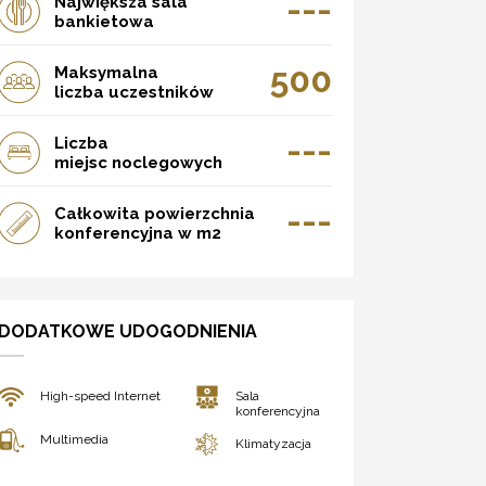
---
Największa sala
bankietowa
500
Maksymalna
liczba uczestników
---
Liczba
miejsc noclegowych
---
Całkowita powierzchnia
konferencyjna w m2
DODATKOWE UDOGODNIENIA
High-speed Internet
Sala
konferencyjna
Multimedia
Klimatyzacja