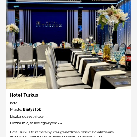
Hotel Turkus
hotel
Miasto:
Białystok
Liczba uczestników:
---
Liczba miejsc noclegowych:
---
Hotel Turkus to kameralny, dwugwiazdkowy obiekt zlokalizowany