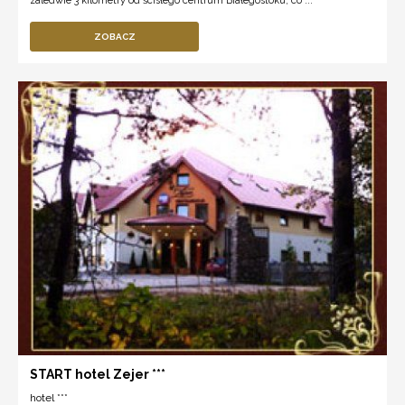
zaledwie 3 kilometry od ścisłego centrum Białegostoku, co ...
ZOBACZ
START hotel Zejer ***
hotel ***