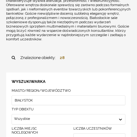
charakteryzuje stylowa aranżacja, przestronność i wielofunkcyjność.
Oferowane wnętrza doskonale sprawdzą się zarówno podczas formalnych
spotkań, jak i nieformalnych eventów towarzyskich lub pokonferencyjnych
bankietów. Goście niewątpliwie docenią subtelną elegancję wnętrz,
połączoną z profesjonalizmem i nowoczesnością. Białostockie sale
szkoleniowe dysponują także niezbędnym podczas wydarzeń
biznesowych sprzętem multimedialnym i materiałami biurowymi. Goście
mogą liczyć również na wsparcie doświadczonych konsultantów, którzy
przygotują każde wydarzenie w najdrobniejszym szczególe i zadbają o
komfort uczestników.
Znalezione obiekty:
28
WYSZUKIWARKA
MIASTO/REGION/WOJEWÓDZTWO
TYP OBIEKTU
Wszystkie
LICZBA MIEJSC
LICZBA UCZESTNIKÓW
NOCLEGOWYCH