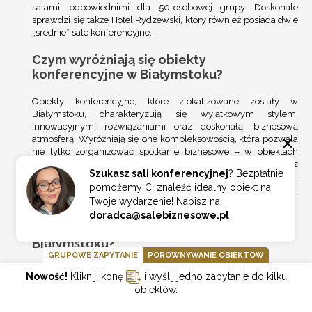
salami, odpowiednimi dla 50-osobowej grupy. Doskonale
sprawdzi się także
Hotel Rydzewski
, który również posiada dwie
„średnie” sale konferencyjne.
Czym wyróżniają się obiekty
konferencyjne w Białymstoku?
Obiekty konferencyjne, które zlokalizowane zostały w
Białymstoku, charakteryzują się wyjątkowym stylem,
innowacyjnymi rozwiązaniami oraz doskonałą, biznesową
atmosferą. Wyróżniają się one kompleksowością, która pozwala
nie tylko zorganizować spotkanie biznesowe – w obiektach
możliwe jest także skorzystanie z zaplecza noclegowego, z
Szukasz sali konferencyjnej
? Bezpłatnie
usług gastronomicznych oraz z wielu atrakcji dodatkowych.
pomożemy Ci znaleźć idealny obiekt na
Profesjonalizm, który czeka na gości właśnie w Białymstoku,
Twoje wydarzenie! Napisz na
wspominany jest latami.
doradca@salebiznesowe.pl
Jaka jest największa sala biznesowa w
Białymstoku?
GRUPOWE ZAPYTANIE
PORÓWNYWANIE OBIEKTÓW
Organizacja konferencji w Białymstoku i jego okolicach to
Nowość!
Kliknij ikonę
i wyślij jedno zapytanie do kilku
absolutny strzał w dziesiątkę. Zwłaszcza, gdy chcemy
obiektów.
zorganizować duży event, na który zaprosimy kilkuset
uczestników. Które sale warto wziąć pod uwagę? M.in.
Hotel