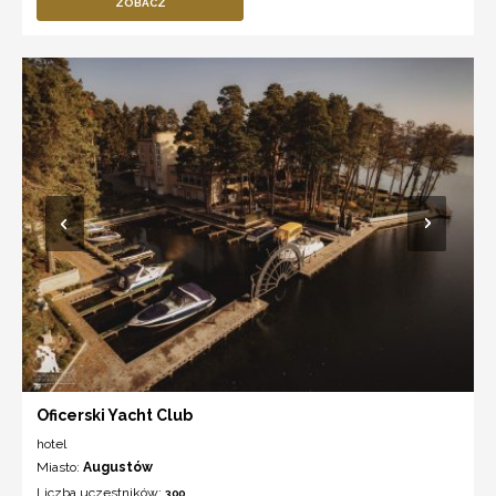
ZOBACZ
Oficerski Yacht Club
hotel
Miasto:
Augustów
Liczba uczestników:
300