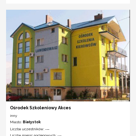
Ośrodek Szkoleniowy Akces
inny
Miasto:
Białystok
Liczba uczestników:
---
Liczba miejsc noclegowych:
---