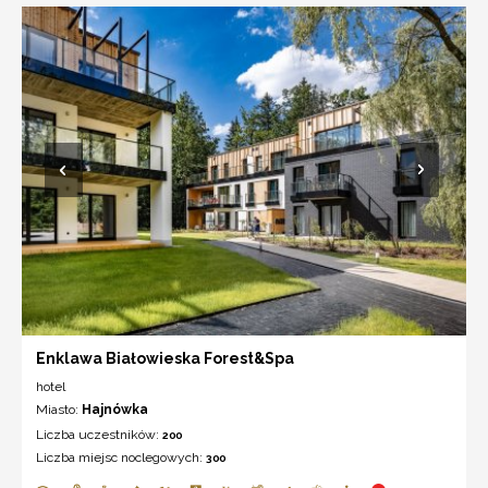
Enklawa Białowieska Forest&Spa
hotel
Miasto:
Hajnówka
Liczba uczestników:
200
Liczba miejsc noclegowych:
300