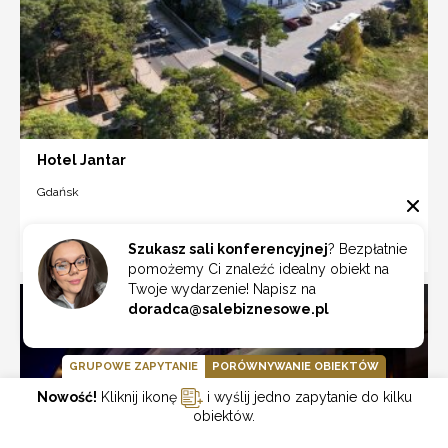
Hotel Jantar
Gdańsk
ZOBACZ
Szukasz sali konferencyjnej
? Bezpłatnie
pomożemy Ci znaleźć idealny obiekt na
Twoje wydarzenie! Napisz na
doradca@salebiznesowe.pl
GRUPOWE ZAPYTANIE
PORÓWNYWANIE OBIEKTÓW
Nowość!
Kliknij ikonę
i wyślij jedno zapytanie do kilku
obiektów.