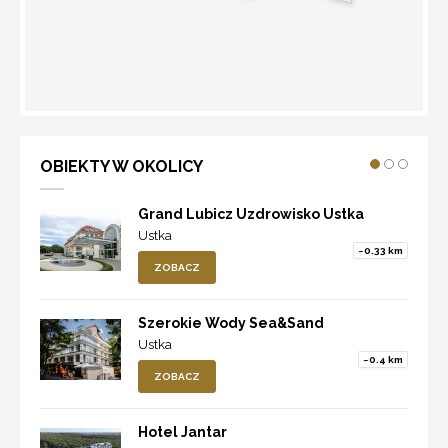
WYZNACZ TRASĘ
OBIEKTY W OKOLICY
Grand Lubicz Uzdrowisko Ustka
Ustka
~0.33 km
ZOBACZ
Szerokie Wody Sea&Sand
Ustka
~0.4 km
ZOBACZ
Hotel Jantar