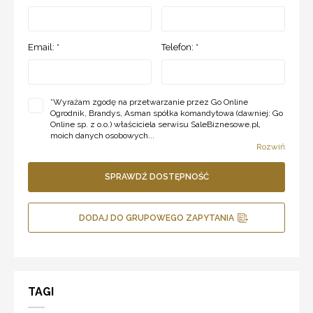
Email: *
Telefon: *
*
Wyrażam zgodę na przetwarzanie przez Go Online
Ogrodnik, Brandys, Asman spółka komandytowa (dawniej: Go
Online sp. z o.o.) właściciela serwisu SaleBiznesowe.pl,
moich danych osobowych...
Rozwiń
SPRAWDŹ DOSTĘPNOŚĆ
DODAJ DO GRUPOWEGO ZAPYTANIA
TAGI