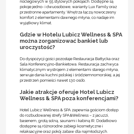
noclegowych w 55 stylowych pokojach. Dostępne są
pokoje jedno- i dwuosobowe, warianty Lux Family oraz
przestronne apartamenty. Wnętrza łączą nowoczesny
komfort z elementami dawnego młyna, co nadaje im
wyjątkowy klimat.
Gdzie w Hotelu Lubicz Wellness & SPA
można zorganizować bankiet lub
uroczystość?
Do dyspozycji gości pozostaje Restauracja Bałtycka oraz
Sala Konferencyjno-Bankietowa. Restauracja zachwyca
klimatycznym wystrojem z elementami starego młyna,
serwuje dania kuchni polskiej i śródziemnomorskiej, a jej
przestrzeń pomieści nawet 130 osób.
Jakie atrakcje oferuje Hotel Lubicz
Wellness & SPA poza konferencjami?
Hotel Lubicz Wellness & SPA zapewnia gościom dostęp
do rozbudowanej strefy SPA&Wellness – z jacuzzi,
basenem, grotą solną, saunami i kabiną IR. Dodatkowo
dostępne są różnorodne zabiegi kosmetyczne i
relaksacyjne oraz pokój zabaw dla najmłodszych.