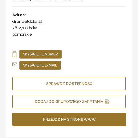
Adres:
Grunwaldzka 14
76-270
Ustka
pomorskie
WYŚWIETL NUMER
WYŚWIETL E-MAIL
SPRAWDŹ DOSTĘPNOŚĆ
DODAJ DO GRUPOWEGO ZAPYTANIA
PRZEJDŹ NA STRONĘ WWW