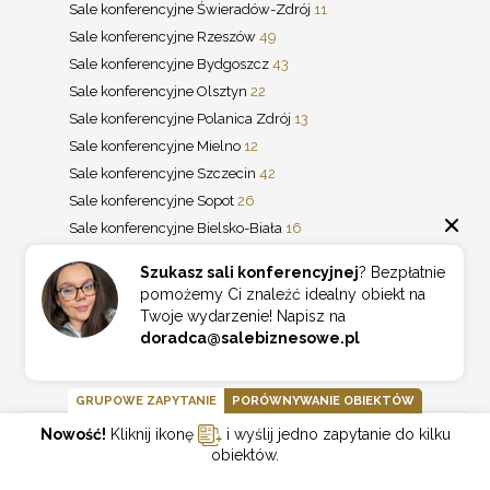
Sale konferencyjne Świeradów-Zdrój
11
Sale konferencyjne Rzeszów
49
Sale konferencyjne Bydgoszcz
43
Sale konferencyjne Olsztyn
22
Sale konferencyjne Polanica Zdrój
13
Sale konferencyjne Mielno
12
Sale konferencyjne Szczecin
42
Sale konferencyjne Sopot
26
Sale konferencyjne Bielsko-Biała
16
Sale konferencyjne Ciechocinek
14
Szukasz sali konferencyjnej
? Bezpłatnie
Sale konferencyjne Jastrzębia Góra
13
pomożemy Ci znaleźć idealny obiekt na
Sale konferencyjne Wieliczka
11
Twoje wydarzenie! Napisz na
Sale konferencyjne Białka Tatrzańska
10
doradca@salebiznesowe.pl
Sale konferencyjne Kudowa Zdrój
10
GRUPOWE ZAPYTANIE
PORÓWNYWANIE OBIEKTÓW
Nowość!
Kliknij ikonę
i wyślij jedno zapytanie do kilku
REGIONY
obiektów.