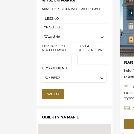
WYSZUKIWARKA
MIASTO/REGION/WOJEWÓDZTWO
TYP OBIEKTU
Wszystkie
LICZBA MIEJSC
LICZBA
NOCLEGOWYCH
UCZESTNIKÓW
B&B 
UDOGODNIENIA:
hotel *
Miast
WYBIERZ
B&B H
SZUKAJ
wypocz
OBIEKTY NA MAPIE