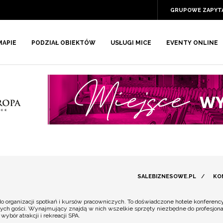
GRUPOWE ZAPYT
MAPIE
PODZIAŁ OBIEKTÓW
USŁUGI MICE
EVENTY ONLINE
SALEBIZNESOWE.PL
/
KO
organizacji spotkań i kursów pracowniczych. To doświadczone hotele konferencyj
h gości. Wynajmujący znajdą w nich wszelkie sprzęty niezbędne do profesjona
ybór atrakcji i rekreacji SPA.