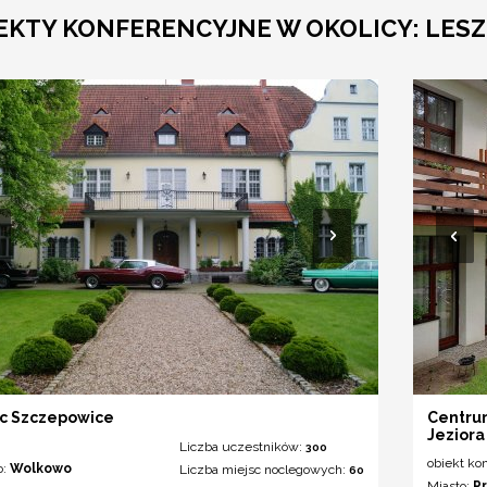
EKTY KONFERENCYJNE W OKOLICY: LES
c Szczepowice
Centru
Jeziora
Liczba uczestników:
300
obiekt ko
o:
Wolkowo
Liczba miejsc noclegowych:
60
Miasto:
P