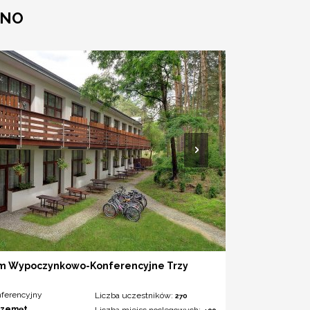
ZNO
m Wypoczynkowo-Konferencyjne Trzy
nferencyjny
Liczba uczestników:
270
rzemęt
Liczba miejsc noclegowych: