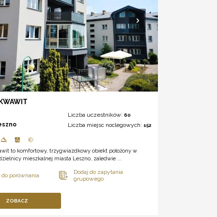
AKWAWIT
Liczba uczestników:
60
eszno
Liczba miejsc noclegowych:
152
awit to komfortowy, trzygwiazdkowy obiekt położony w
dzielnicy mieszkalnej miasta Leszno, zaledwie ...
ZOBACZ