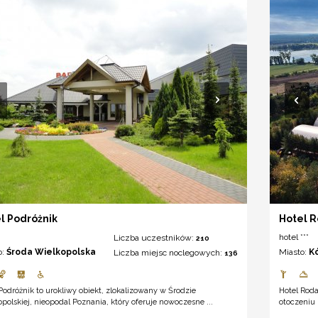
l Podróżnik
Hotel 
hotel ***
Liczba uczestników:
210
o:
Środa Wielkopolska
Miasto:
K
Liczba miejsc noclegowych:
136
Podróżnik to urokliwy obiekt, zlokalizowany w Środzie
Hotel Rod
polskiej, nieopodal Poznania, który oferuje nowoczesne ...
otoczeniu 