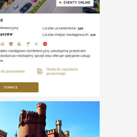
EVENTY ONLINE
sz
nferencyjny
Liczba uczestników:
550
tęszew
Liczba miejsc noclegowych:
170
leks noclegowo-konferencyjny udostępnia przestrzeń
dostarcza niezbędny sprzęt oraz oferuje specjalne usługi
we.
ZOBACZ