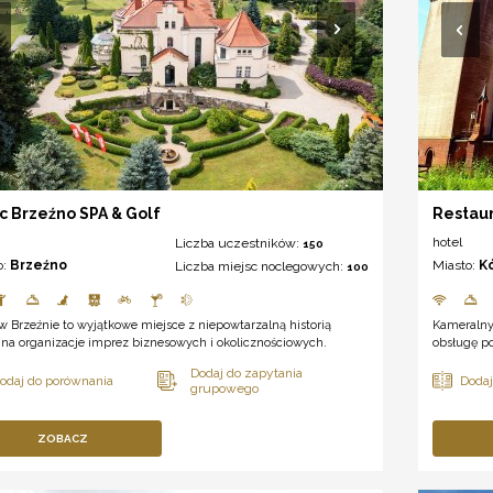
c Brzeźno SPA & Golf
Restau
hotel
Liczba uczestników:
150
o:
Brzeźno
Miasto:
K
Liczba miejsc noclegowych:
100
w Brzeźnie to wyjątkowe miejsce z niepowtarzalną historią
Kameralny
 na organizacje imprez biznesowych i okolicznościowych.
obsługę po
ZOBACZ