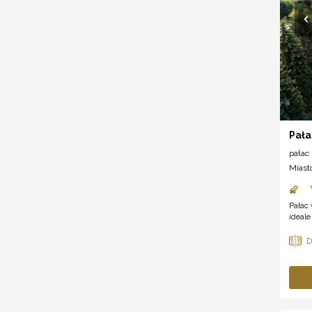
Pała
pałac
Miast
Pałac 
ideale