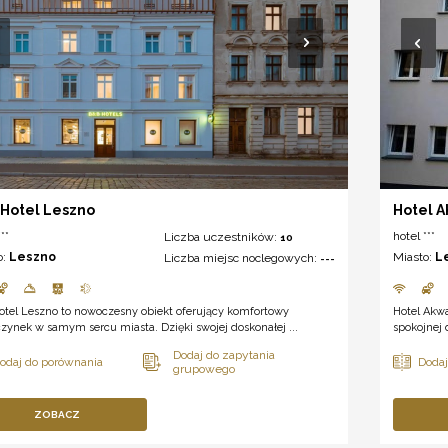
Hotel Leszno
Hotel 
**
hotel ***
Liczba uczestników:
10
o:
Leszno
Miasto:
L
Liczba miejsc noclegowych:
---
otel Leszno to nowoczesny obiekt oferujący komfortowy
Hotel Akw
ynek w samym sercu miasta. Dzięki swojej doskonałej ...
spokojnej 
ZOBACZ