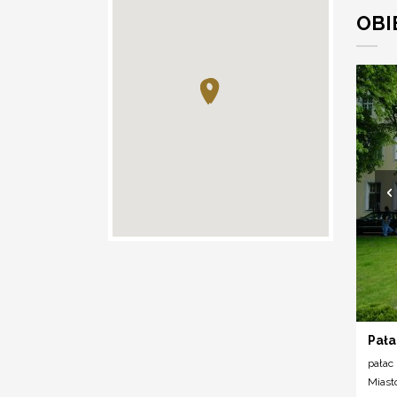
OBI
Pała
pałac
Miast