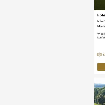
Hote
hotel *
Miast
W serc
konfer