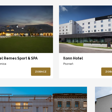
el Remes Sport & SPA
Ilonn Hotel
enica
Poznań
ZOBACZ
ZOB