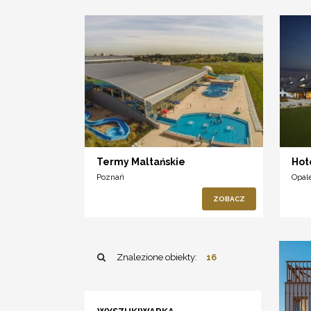
Termy Maltańskie
Hot
Poznań
Opal
ZOBACZ
Znalezione obiekty:
16