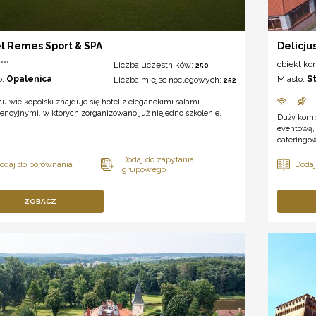
l Remes Sport & SPA
Delicju
***
obiekt ko
Liczba uczestników:
250
o:
Opalenica
Miasto:
S
Liczba miejsc noclegowych:
252
u wielkopolski znajduje się hotel z eleganckimi salami
encyjnymi, w których zorganizowano już niejedno szkolenie.
Duży komp
eventową, 
cateringo
ZOBACZ