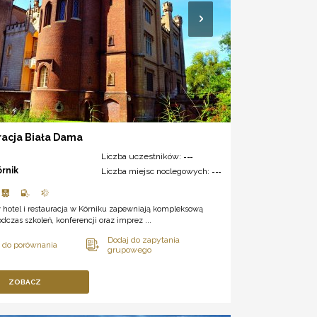
racja Biała Dama
Liczba uczestników:
---
órnik
Liczba miejsc noclegowych:
---
 hotel i restauracja w Kórniku zapewniają kompleksową
dczas szkoleń, konferencji oraz imprez ...
ZOBACZ