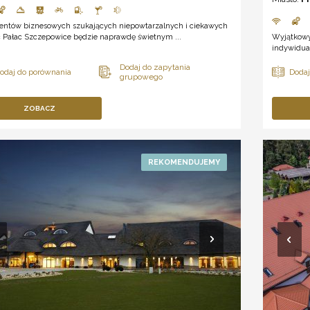
lientów biznesowych szukających niepowtarzalnych i ciekawych
c Pałac Szczepowice będzie naprawdę świetnym ...
Wyjątkowy
indywidual
ZOBACZ