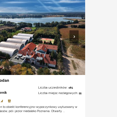
Rodan
Liczba uczestników:
185
órnik
Liczba miejsc noclegowych:
55
an to obiekt konferencyjno-wypoczynkowy usytuowany w
lasów, pól i jezior niedaleko Poznania. Otwarty ...