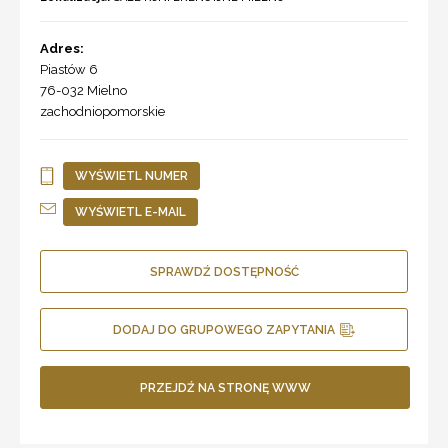
Adres:
Piastów 6
76-032
Mielno
zachodniopomorskie
WYŚWIETL NUMER
WYŚWIETL E-MAIL
SPRAWDŹ DOSTĘPNOŚĆ
DODAJ DO GRUPOWEGO ZAPYTANIA
PRZEJDŹ NA STRONĘ WWW