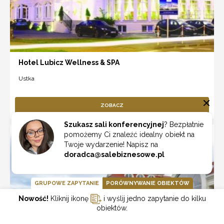
Hotel Lubicz Wellness & SPA
Ustka
ZOBACZ
Szukasz sali konferencyjnej
? Bezpłatnie
pomożemy Ci znaleźć idealny obiekt na
Twoje wydarzenie! Napisz na
doradca@salebiznesowe.pl
GRUPOWE ZAPYTANIE
PORÓWNYWANIE OBIEKTÓW
Nowość!
Kliknij ikonę
i wyślij jedno zapytanie do kilku
obiektów.