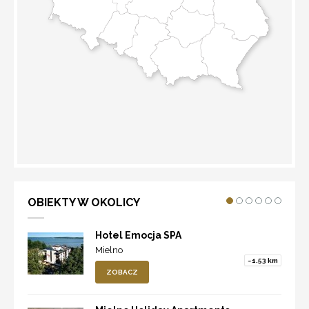
WYZNACZ TRASĘ
OBIEKTY W OKOLICY
Hotel Emocja SPA
Mielno
~1.53 km
ZOBACZ