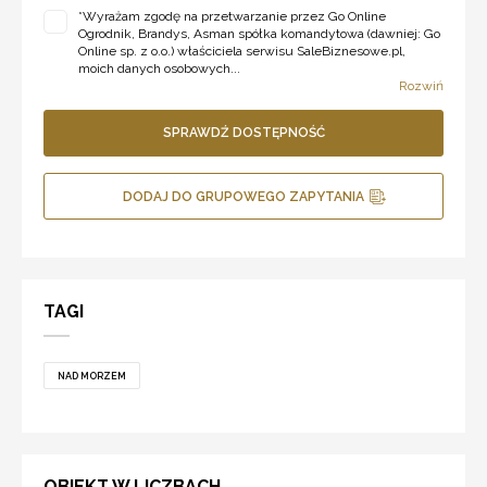
*
Wyrażam zgodę na przetwarzanie przez Go Online
Ogrodnik, Brandys, Asman spółka komandytowa (dawniej: Go
Online sp. z o.o.) właściciela serwisu SaleBiznesowe.pl,
moich danych osobowych...
Rozwiń
SPRAWDŹ DOSTĘPNOŚĆ
DODAJ DO GRUPOWEGO ZAPYTANIA
TAGI
NAD MORZEM
OBIEKT W LICZBACH