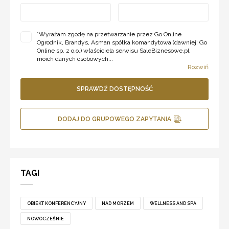
*
Wyrażam zgodę na przetwarzanie przez Go Online
Ogrodnik, Brandys, Asman spółka komandytowa (dawniej: Go
Online sp. z o.o.) właściciela serwisu SaleBiznesowe.pl,
moich danych osobowych...
Rozwiń
SPRAWDŹ DOSTĘPNOŚĆ
DODAJ DO GRUPOWEGO ZAPYTANIA
TAGI
OBIEKT KONFERENCYJNY
NAD MORZEM
WELLNESS AND SPA
NOWOCZEŚNIE