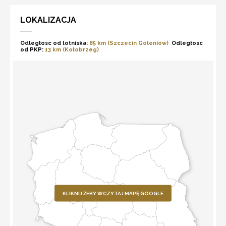
LOKALIZACJA
Odległosc od lotniska:
85 km (Szczecin Goleniów)
Odległosc
od PKP:
13 km (Kołobrzeg)
KLIKNIJ ŻEBY WCZYTAJ MAPĘ GOOGLE