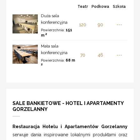
Teatr
Podkowa
Szkoła
Duża sala
konferencyjna
120
90
---
Powierzchnia:
151
2
m
Mała sala
konferencyjna
70
46
---
Powierzchnia:
68 m
2
SALE BANKIETOWE - HOTEL I APARTAMENTY
GORZELANNY
Restauracja Hotelu i Apartamentów Gorzelanny
serwuje dania inspirowane lokalnymi produktami oraz