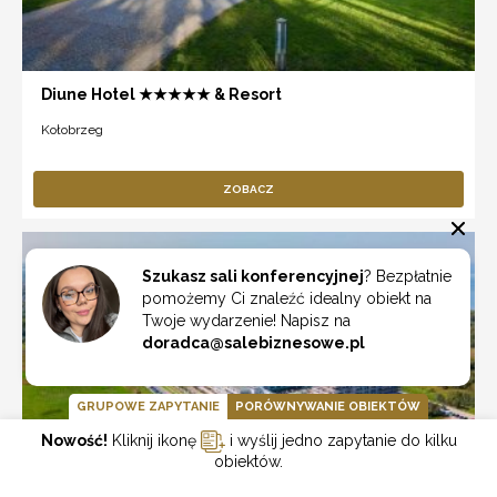
Diune Hotel ★★★★★ & Resort
Kołobrzeg
ZOBACZ
Szukasz sali konferencyjnej
? Bezpłatnie
pomożemy Ci znaleźć idealny obiekt na
Twoje wydarzenie! Napisz na
doradca@salebiznesowe.pl
GRUPOWE ZAPYTANIE
PORÓWNYWANIE OBIEKTÓW
Nowość!
Kliknij ikonę
i wyślij jedno zapytanie do kilku
obiektów.