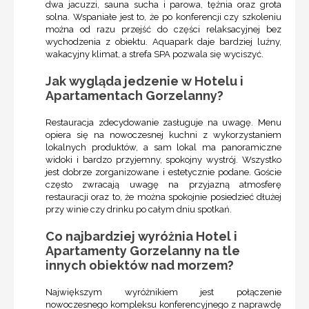
dwa jacuzzi, sauna sucha i parowa, tężnia oraz grota
solna. Wspaniałe jest to, że po konferencji czy szkoleniu
można od razu przejść do części relaksacyjnej bez
wychodzenia z obiektu. Aquapark daje bardziej luźny,
wakacyjny klimat, a strefa SPA pozwala się wyciszyć.
Jak wygląda jedzenie w Hotelu i
Apartamentach Gorzelanny?
Restauracja zdecydowanie zasługuje na uwagę. Menu
opiera się na nowoczesnej kuchni z wykorzystaniem
lokalnych produktów, a sam lokal ma panoramiczne
widoki i bardzo przyjemny, spokojny wystrój. Wszystko
jest dobrze zorganizowane i estetycznie podane. Goście
często zwracają uwagę na przyjazną atmosferę
restauracji oraz to, że można spokojnie posiedzieć dłużej
przy winie czy drinku po całym dniu spotkań.
Co najbardziej wyróżnia Hotel i
Apartamenty Gorzelanny na tle
innych obiektów nad morzem?
Największym wyróżnikiem jest połączenie
nowoczesnego kompleksu konferencyjnego z naprawdę