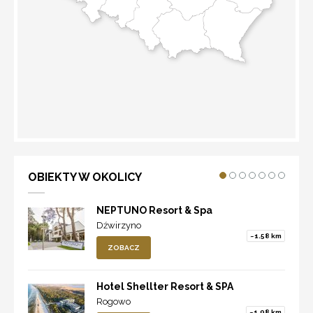
WYZNACZ TRASĘ
OBIEKTY W OKOLICY
NEPTUNO Resort & Spa
Dźwirzyno
~1.58 km
ZOBACZ
Hotel Shellter Resort & SPA
Rogowo
~1.98 km