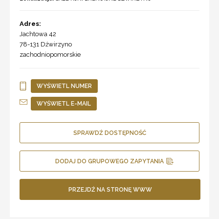
Adres:
Jachtowa 42
78-131
Dźwirzyno
zachodniopomorskie
WYŚWIETL NUMER
WYŚWIETL E-MAIL
SPRAWDŹ DOSTĘPNOŚĆ
DODAJ DO GRUPOWEGO ZAPYTANIA
PRZEJDŹ NA STRONĘ WWW