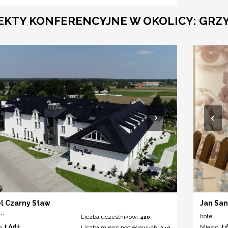
EKTY KONFERENCYJNE W OKOLICY: GR
l Czarny Staw
Jan San
**
hotel
Liczba uczestników:
420
o:
Łódź
Miasto:
Ł
Liczba miejsc noclegowych:
240