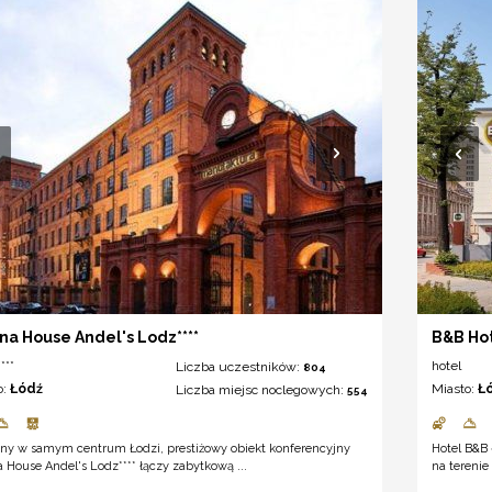
na House Andel's Lodz****
B&B Ho
***
hotel
Liczba uczestników:
804
o:
Łódź
Miasto:
Ł
Liczba miejsc noclegowych:
554
ony w samym centrum Łodzi, prestiżowy obiekt konferencyjny
Hotel B&B
 House Andel's Lodz**** łączy zabytkową ...
na terenie