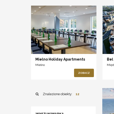
Mielno Holiday Apartments
Bel
Mielno
Międ
ZOBACZ
Znalezione obiekty:
12
WYSZUKIWARKA