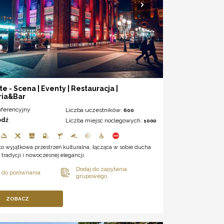
e - Scena | Eventy | Restauracja |
ria&Bar
nferencyjny
Liczba uczestników:
600
ódź
Liczba miejsc noclegowych:
1000
o wyjątkowa przestrzeń kulturalna, łącząca w sobie ducha
j tradycji i nowoczesnej elegancji.
ZOBACZ