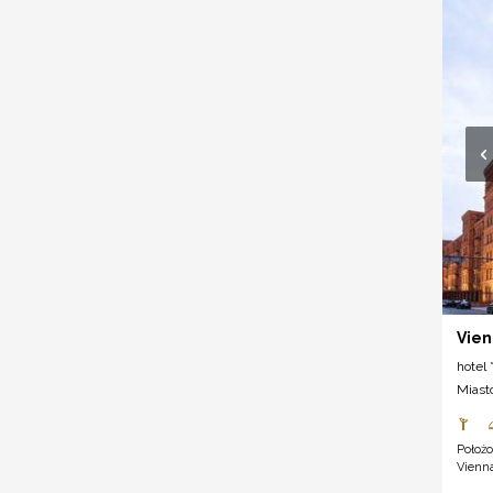
Vien
hotel *
Miast
Położ
Vienna