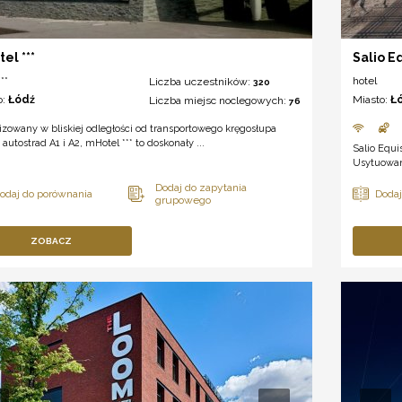
el ***
Salio E
**
hotel
Liczba uczestników:
320
o:
Łódź
Miasto:
Ł
Liczba miejsc noclegowych:
76
izowany w bliskiej odległości od transportowego kręgosłupa
, autostrad A1 i A2, mHotel *** to doskonały ...
Salio Equi
Usytuowany
ZOBACZ