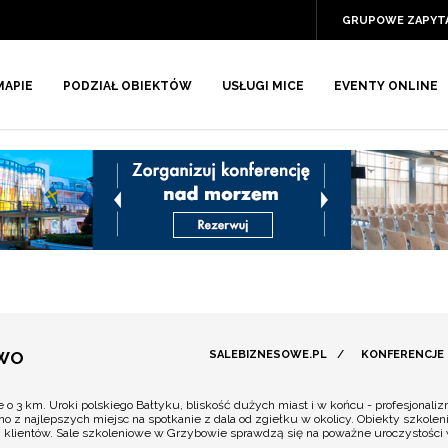
GRUPOWE ZAPYT
MAPIE
PODZIAŁ OBIEKTÓW
USŁUGI MICE
EVENTY ONLINE
OWO
SALEBIZNESOWE.PL
/
KONFERENCJE
o 3 km. Uroki polskiego Bałtyku, bliskość dużych miast i w końcu - profesjonal
no z najlepszych miejsc na spotkanie z dala od zgiełku w okolicy. Obiekty szkole
klientów. Sale szkoleniowe w Grzybowie sprawdzą się na poważne uroczystości w