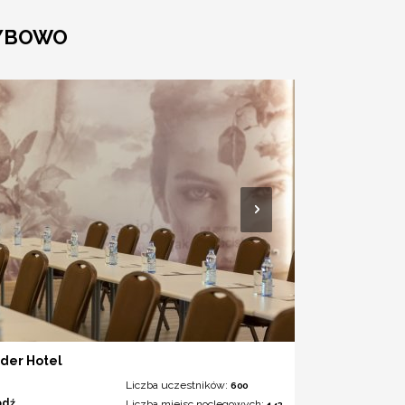
ZYBOWO
der Hotel
Liczba uczestników:
600
ódź
Liczba miejsc noclegowych:
143