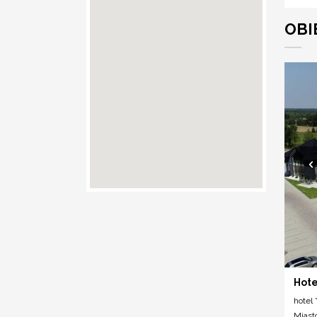
OBI
Hote
hotel *
Miast