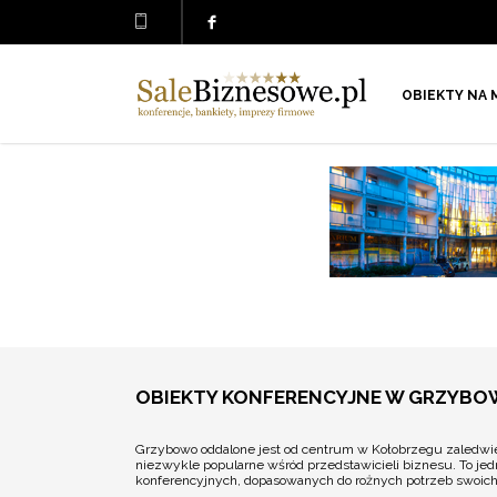
OBIEKTY NA 
OBIEKTY KONFERENCYJNE W GRZYB
Grzybowo oddalone jest od centrum w Kołobrzegu zaledwie 
niezwykle popularne wśród przedstawicieli biznesu. To jed
konferencyjnych, dopasowanych do rożnych potrzeb swoich 