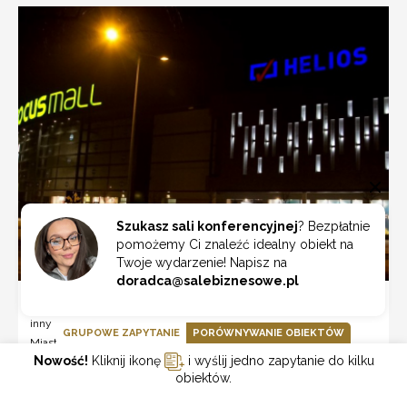
Szukasz sali konferencyjnej
? Bezpłatnie
pomożemy Ci znaleźć idealny obiekt na
Twoje wydarzenie! Napisz na
doradca@salebiznesowe.pl
Kino Helios Piotrków Trybunalski
inny
GRUPOWE ZAPYTANIE
PORÓWNYWANIE OBIEKTÓW
Miasto:
Piotrków Trybunalski
Nowość!
Kliknij ikonę
i wyślij jedno zapytanie do kilku
Liczba uczestników:
---
obiektów.
Liczba miejsc noclegowych:
---