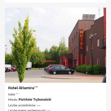
Hotel Altamira***
hotel ***
Miasto:
Piotrków Trybunalski
Liczba uczestników:
---
Liczba miejsc noclegowych:
---