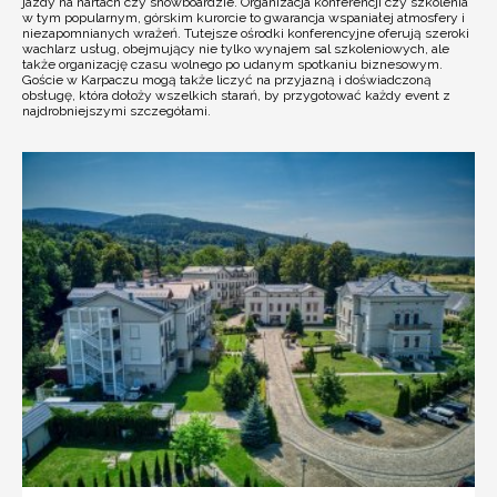
jazdy na nartach czy snowboardzie. Organizacja konferencji czy szkolenia
w tym popularnym, górskim kurorcie to gwarancja wspaniałej atmosfery i
niezapomnianych wrażeń. Tutejsze ośrodki konferencyjne oferują szeroki
wachlarz usług, obejmujący nie tylko wynajem sal szkoleniowych, ale
także organizację czasu wolnego po udanym spotkaniu biznesowym.
Goście w Karpaczu mogą także liczyć na przyjazną i doświadczoną
obsługę, która dołoży wszelkich starań, by przygotować każdy event z
najdrobniejszymi szczegółami.