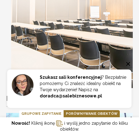
Szukasz sali konferencyjnej
? Bezpłatnie
pomożemy Ci znaleźć idealny obiekt na
Twoje wydarzenie! Napisz na
doradca@salebiznesowe.pl
POZOSTAŁE SALE KONFERENCYJNE:
GRUPOWE ZAPYTANIE
PORÓWNYWANIE OBIEKTÓW
Nowość!
Kliknij ikonę
i wyślij jedno zapytanie do kilku
obiektów.