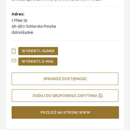
Adres:
1 Maja 19
58-580
Szklarska Poręba
dolnośląskie
WYŚWIETL NUMER
WYŚWIETL E-MAIL
SPRAWDŹ DOSTĘPNOŚĆ
DODAJ DO GRUPOWEGO ZAPYTANIA
PRZEJDŹ NA STRONĘ WWW