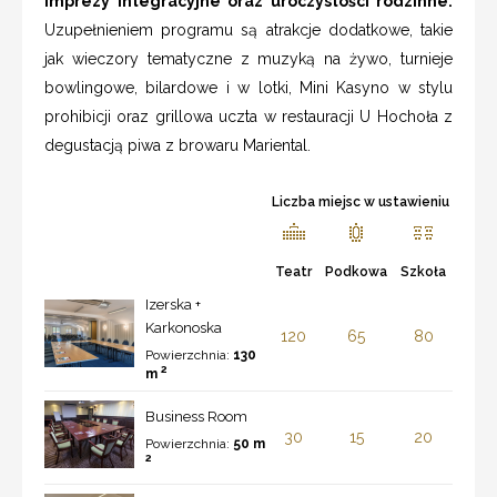
imprezy integracyjne oraz uroczystości rodzinne.
Uzupełnieniem programu są atrakcje dodatkowe, takie
jak wieczory tematyczne z muzyką na żywo, turnieje
bowlingowe, bilardowe i w lotki, Mini Kasyno w stylu
prohibicji oraz grillowa uczta w restauracji U Hochoła z
degustacją piwa z browaru Mariental.
Liczba miejsc w ustawieniu
Teatr
Podkowa
Szkoła
Izerska +
Karkonoska
120
65
80
Powierzchnia:
130
2
m
Business Room
30
15
20
Powierzchnia:
50 m
2