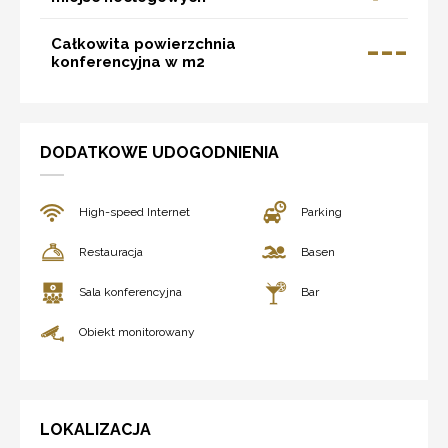
---
Całkowita powierzchnia
konferencyjna w m2
DODATKOWE UDOGODNIENIA
High-speed Internet
Parking
Restauracja
Basen
Sala konferencyjna
Bar
Obiekt monitorowany
LOKALIZACJA