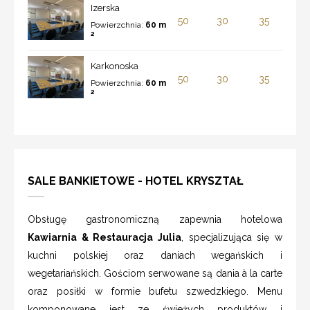
Izerska
50
30
35
Powierzchnia:
60 m
2
Karkonoska
50
30
35
Powierzchnia:
60 m
2
SALE BANKIETOWE - HOTEL KRYSZTAŁ
Obsługę gastronomiczną zapewnia hotelowa
Kawiarnia & Restauracja Julia
, specjalizująca się w
kuchni polskiej oraz daniach wegańskich i
wegetariańskich. Gościom serwowane są dania à la carte
oraz posiłki w formie bufetu szwedzkiego. Menu
komponowane jest ze świeżych produktów i