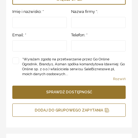
Imię i nazwisko: *
Nazwa firmy *:
Email: *
Telefon: *
*
Wyrażam zgodę na przetwarzanie przez Go Online
Ogrodnik, Brandys, Asman spółka komandytowa (dawniej: Go
Online sp. z o.o.) właściciela serwisu SaleBiznesowe.pl,
moich danych osobowych...
Rozwiń
SPRAWDŹ DOSTĘPNOŚĆ
DODAJ DO GRUPOWEGO ZAPYTANIA