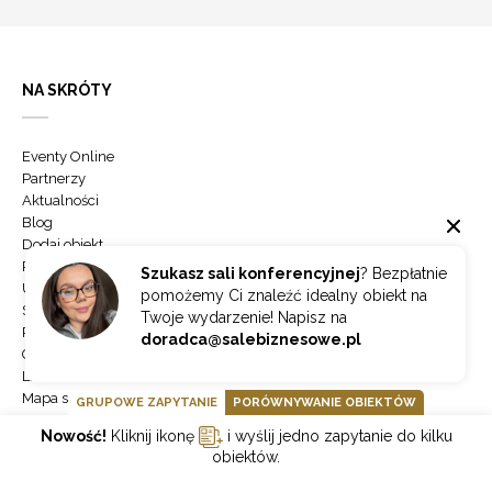
NA SKRÓTY
Eventy Online
Partnerzy
Aktualności
Blog
Dodaj obiekt
Panel klienta
Szukasz sali konferencyjnej
? Bezpłatnie
Usługi Mice
pomożemy Ci znaleźć idealny obiekt na
Sieci hoteli
Twoje wydarzenie! Napisz na
Porównaj obiekty
doradca@salebiznesowe.pl
Grupowe zapytanie
Lista miast
Mapa strony
GRUPOWE ZAPYTANIE
PORÓWNYWANIE OBIEKTÓW
Mapa obiektów
Nowość!
Kliknij ikonę
i wyślij jedno zapytanie do kilku
Sale konferencyjne Kraków
obiektów.
Sale konferencyjne Warszawa
Sale konferencyjne Zakopane