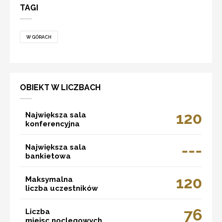
TAGI
W GÓRACH
OBIEKT W LICZBACH
120
Największa sala
konferencyjna
---
Największa sala
bankietowa
120
Maksymalna
liczba uczestników
76
Liczba
miejsc noclegowych