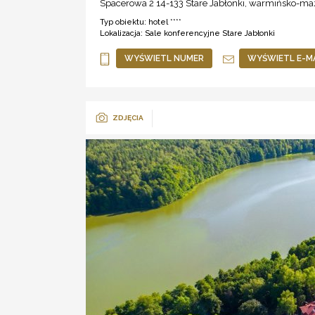
Spacerowa 2 14-133
Stare Jabłonki
,
warmińsko-maz
Typ obiektu:
hotel ****
Lokalizacja:
Sale konferencyjne Stare Jabłonki
WYŚWIETL NUMER
WYŚWIETL E-M
ZDJĘCIA