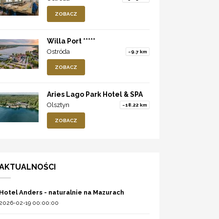
ZOBACZ
Willa Port *****
Ostróda
~9.7 km
ZOBACZ
Aries Lago Park Hotel & SPA
Olsztyn
~18.22 km
ZOBACZ
AKTUALNOŚCI
Hotel Anders - naturalnie na Mazurach
2026-02-19 00:00:00