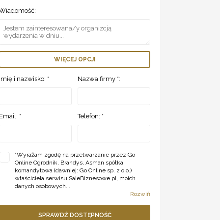
Wiadomość:
WIĘCEJ OPCJI
Imię i nazwisko: *
Nazwa firmy *:
Email: *
Telefon: *
*
Wyrażam zgodę na przetwarzanie przez Go
Online Ogrodnik, Brandys, Asman spółka
komandytowa (dawniej: Go Online sp. z o.o.)
właściciela serwisu SaleBiznesowe.pl, moich
danych osobowych...
Rozwiń
SPRAWDŹ DOSTĘPNOŚĆ