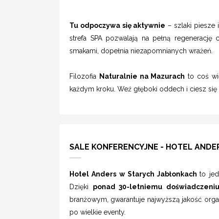
Tu odpoczywa się aktywnie
– szlaki piesze 
strefa SPA pozwalają na pełną regenerację c
smakami, dopełnia niezapomnianych wrażeń.
Filozofia
Naturalnie na Mazurach
to coś wię
każdym kroku. Weź głęboki oddech i ciesz się 
SALE KONFERENCYJNE - HOTEL ANDERS
Hotel Anders w Starych Jabłonkach
to je
Dzięki
ponad 30-letniemu doświadczeni
branżowym, gwarantuje najwyższą jakość orga
po wielkie eventy.