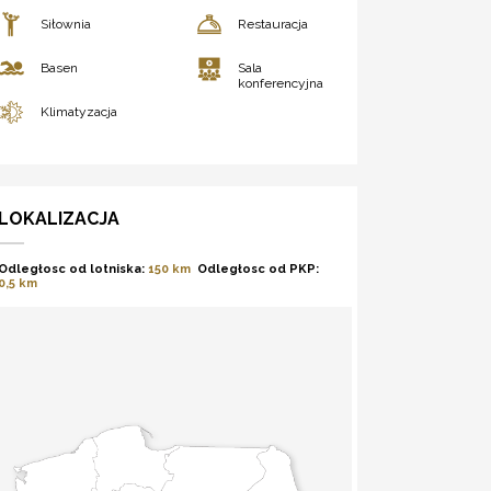
Siłownia
Restauracja
Basen
Sala
konferencyjna
Klimatyzacja
LOKALIZACJA
Odległosc od lotniska:
150 km
Odległosc od PKP:
0,5 km