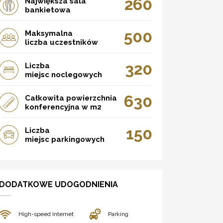
260
Największa sala
bankietowa
500
Maksymalna
liczba uczestników
320
Liczba
miejsc noclegowych
630
Całkowita powierzchnia
konferencyjna w m2
150
Liczba
miejsc parkingowych
DODATKOWE UDOGODNIENIA
High-speed Internet
Parking