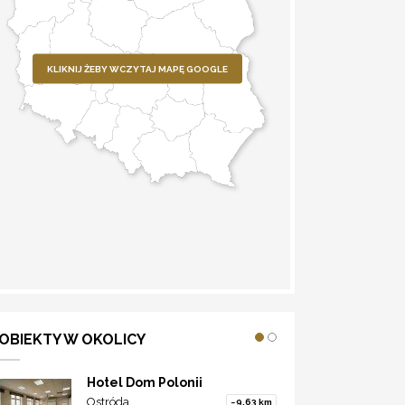
KLIKNIJ ŻEBY WCZYTAJ MAPĘ GOOGLE
WYZNACZ TRASĘ
OBIEKTY W OKOLICY
Hotel Dom Polonii
Ostróda
~9.63 km