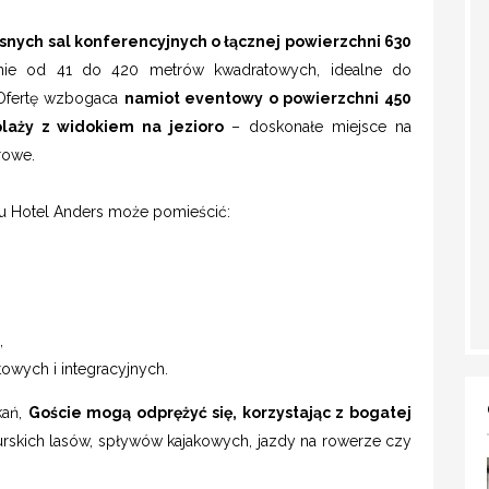
nych sal konferencyjnych o łącznej powierzchni 630
ie od 41 do 420 metrów kwadratowych, idealne do
. Ofertę wzbogaca
namiot eventowy o powierzchni 450
laży z widokiem na jezioro
– doskonałe miejsce na
rowe.
u Hotel Anders może pomieścić:
,
towych i integracyjnych.
kań,
Goście mogą odprężyć się, korzystając z bogatej
skich lasów, spływów kajakowych, jazdy na rowerze czy