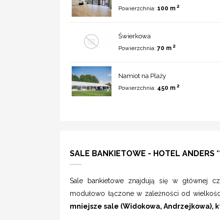
2
Powierzchnia:
100 m
Świerkowa
2
Powierzchnia:
70 m
Namiot na Plaży
2
Powierzchnia:
450 m
SALE BANKIETOWE - HOTEL ANDERS **
Sale bankietowe znajdują się w głównej cz
modułowo łączone w zależności od wielkośc
mniejsze sale (Widokowa, Andrzejkowa), kt