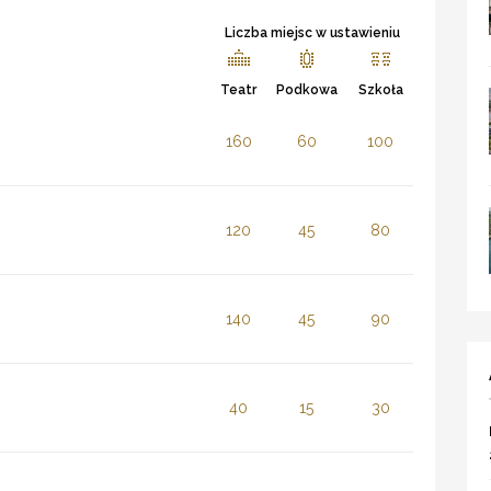
Liczba miejsc w ustawieniu
Teatr
Podkowa
Szkoła
160
60
100
120
45
80
140
45
90
40
15
30