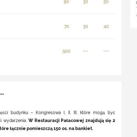
90
30
50
70
30
40
500
---
---
**
ęści budynku – Kongresowa I, II, III, które mogą być
i wydarzenia.
W Restauracji Pałacowej znajdują się 2
óre łącznie pomieszczą 150 os. na bankiet.