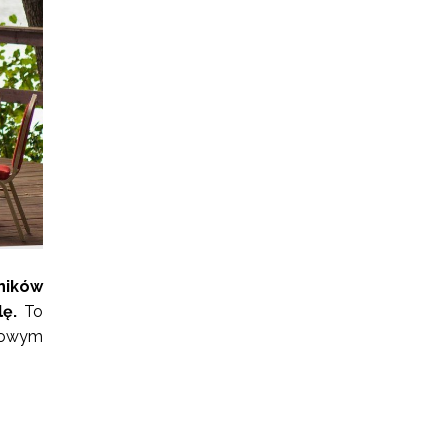
ników
ę.
To
tkowym