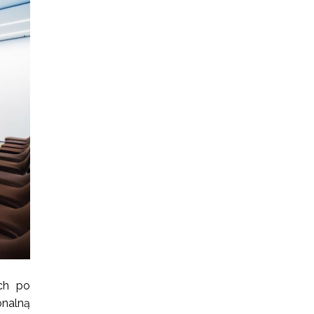
ch po
onalną