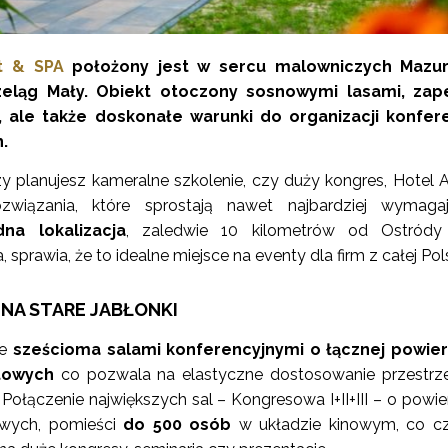
rt & SPA
położony jest w sercu malowniczych Mazur
zeląg Mały. Obiekt otoczony sosnowymi lasami, zap
, ale także doskonałe warunki do organizacji konfere
h.
zy planujesz kameralne szkolenie, czy duży kongres, Hotel 
ozwiązania, które sprostają nawet najbardziej wymaga
na lokalizacja
, zaledwie 10 kilometrów od Ostródy
sprawia, że to idealne miejsce na eventy dla firm z całej Pol
NA STARE JABŁONKI
e
sześcioma salami konferencyjnymi o łącznej powier
towych
co pozwala na elastyczne dostosowanie przestrz
Połączenie największych sal – Kongresowa I+II+III – o powie
wych, pomieści
do 500 osób
w układzie kinowym, co cz