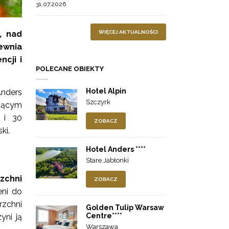
31.07.2026
WIĘCEJ AKTUALNOŚCI
, nad
ewnia
ncji i
POLECANE OBIEKTY
Hotel Alpin
Anders
Szczyrk
jącym
 i 30
ZOBACZ
ski.
Hotel Anders ****
Stare Jabłonki
zchni
ZOBACZ
eni do
rzchni
Golden Tulip Warsaw
Centre****
yni ją
Warszawa