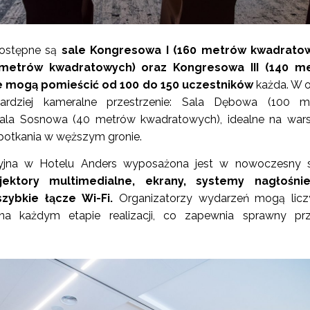
dostępne są
sale Kongresowa I (160 metrów kwadratow
 metrów kwadratowych) oraz Kongresowa III (140 m
e mogą pomieścić od 100 do 150 uczestników
każda. W o
bardziej kameralne przestrzenie: Sala Dębowa (100 m
ala Sosnowa (40 metrów kwadratowych), idealne na wars
potkania w węższym gronie.
cyjna w Hotelu Anders wyposażona jest w nowoczesny s
jektory multimedialne, ekrany, systemy nagłośnie
zybkie łącze Wi-Fi.
Organizatorzy wydarzeń mogą licz
na każdym etapie realizacji, co zapewnia sprawny prz