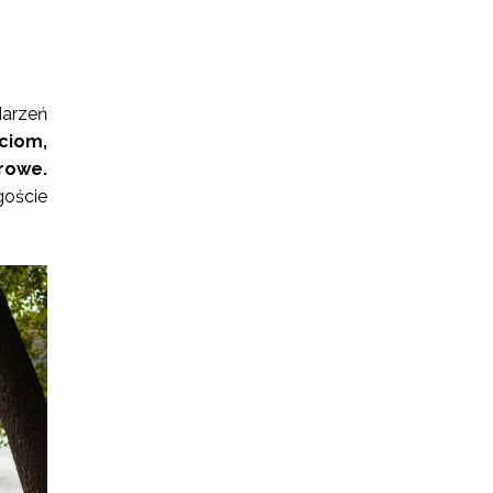
darzeń
ściom,
rowe.
goście