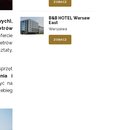
ZOBACZ
B&B HOTEL Warsaw
ych),
East
etrów
Warszawa
fercie
ZOBACZ
etrów
ztaty,
przęt
nia i
yć na
ebieg