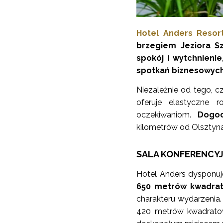
Hotel Anders Reso
brzegiem Jeziora S
spokój i wytchnienie
spotkań biznesowyc
Niezależnie od tego, c
oferuje elastyczne r
oczekiwaniom.
Dogod
kilometrów od Olsztyna, 
SALA KONFERENCYJ
Hotel Anders dysponuj
650 metrów kwadra
charakteru wydarzenia. 
420 metrów kwadrato