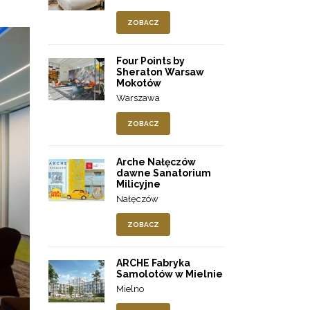
ZOBACZ
Four Points by
Sheraton Warsaw
Mokotów
Warszawa
ZOBACZ
Arche Nałęczów
dawne Sanatorium
Milicyjne
Nałęczów
ZOBACZ
ARCHE Fabryka
Samolotów w Mielnie
Mielno