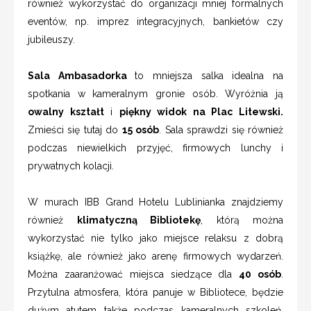
również wykorzystać do organizacji mniej formalnych
eventów, np. imprez integracyjnych, bankietów czy
jubileuszy.
Sala Ambasadorka
to mniejsza salka idealna na
spotkania w kameralnym gronie osób. Wyróżnia ją
owalny kształt
i
piękny widok na Plac Litewski.
Zmieści się tutaj do
15 osób
. Sala sprawdzi się również
podczas niewielkich przyjęć, firmowych lunchy i
prywatnych kolacji.
W murach IBB Grand Hotelu Lublinianka znajdziemy
również
klimatyczną Bibliotekę
, którą można
wykorzystać nie tylko jako miejsce relaksu z dobrą
książkę, ale również jako arenę firmowych wydarzeń.
Można zaaranżować miejsca siedzące dla
40 osób
.
Przytulna atmosfera, która panuje w Bibliotece, będzie
dużym atutem także podczas kameralnych szkoleń,