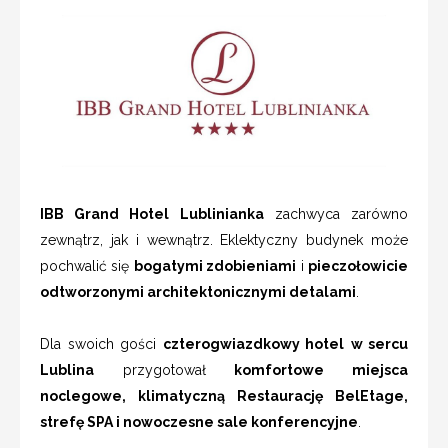
IBB Grand Hotel Lublinianka
zachwyca zarówno
zewnątrz, jak i wewnątrz. Eklektyczny budynek może
pochwalić się
bogatymi zdobieniami
i
pieczołowicie
odtworzonymi architektonicznymi detalami
.
Dla swoich gości
czterogwiazdkowy hotel
w sercu
Lublina
przygotował
komfortowe miejsca
noclegowe, klimatyczną Restaurację BelEtage,
strefę SPA i nowoczesne sale konferencyjne
.