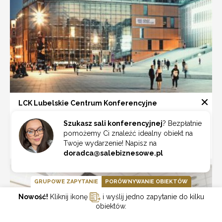
LCK Lubelskie Centrum Konferencyjne
Lublin
Szukasz sali konferencyjnej
? Bezpłatnie
pomożemy Ci znaleźć idealny obiekt na
Twoje wydarzenie! Napisz na
ZOBACZ
doradca@salebiznesowe.pl
GRUPOWE ZAPYTANIE
PORÓWNYWANIE OBIEKTÓW
Nowość!
Kliknij ikonę
i wyślij jedno zapytanie do kilku
obiektów.