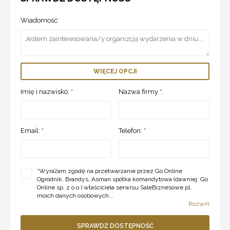
Wiadomość:
WIĘCEJ OPCJI
Imię i nazwisko: *
Nazwa firmy *:
Email: *
Telefon: *
*
Wyrażam zgodę na przetwarzanie przez Go Online
Ogrodnik, Brandys, Asman spółka komandytowa (dawniej: Go
Online sp. z o.o.) właściciela serwisu SaleBiznesowe.pl,
moich danych osobowych...
Rozwiń
SPRAWDŹ DOSTĘPNOŚĆ