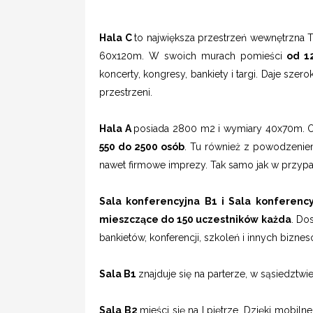
Hala C
to największa przestrzeń wewnętrzna 
60x120m. W swoich murach pomieści
od 12
koncerty, kongresy, bankiety i targi. Daje szer
przestrzeni.
Hala A
posiada 2800 m2 i wymiary 40x70m. O
550 do 2500 osób
. Tu również z powodzeniem
nawet firmowe imprezy. Tak samo jak w przypad
Sala konferencyjna B1 i Sala konferenc
mieszczące do 150 uczestników każda
. Do
bankietów, konferencji, szkoleń i innych bizn
Sala B1
znajduje się na parterze, w sąsiedztwie 
Sala B2
mieści się na I piętrze. Dzięki mobilne