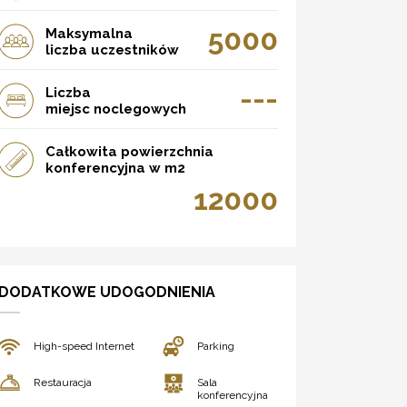
5000
Maksymalna
liczba uczestników
---
Liczba
miejsc noclegowych
Całkowita powierzchnia
konferencyjna w m2
12000
DODATKOWE UDOGODNIENIA
High-speed Internet
Parking
Restauracja
Sala
konferencyjna