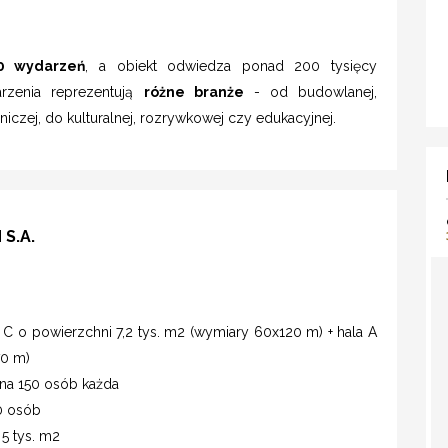
0 wydarzeń
, a obiekt odwiedza ponad 200 tysięcy
rzenia reprezentują
różne branże
- od budowlanej,
niczej, do kulturalnej, rozrywkowej czy edukacyjnej.
S.A.
 C o powierzchni 7,2 tys. m2 (wymiary 60x120 m) + hala A
70 m)
 na 150 osób każda
0 osób
5 tys. m2