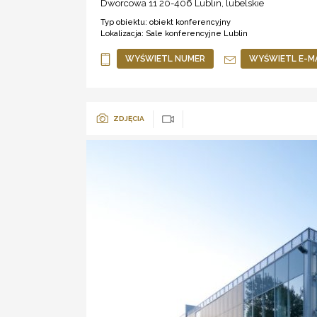
Dworcowa 11 20-406
Lublin
,
lubelskie
Typ obiektu:
obiekt konferencyjny
Lokalizacja:
Sale konferencyjne Lublin
WYŚWIETL NUMER
WYŚWIETL E-M
ZDJĘCIA