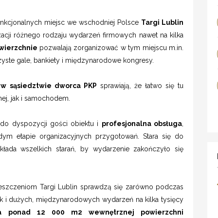
funkcjonalnych miejsc we wschodniej Polsce
Targi Lublin
zacji różnego rodzaju wydarzeń firmowych nawet na kilka
wierzchnie
pozwalają zorganizować w tym miejscu m.in.
zyste gale, bankiety i międzynarodowe kongresy.
 w sąsiedztwie dworca PKP
sprawiają, że łatwo się tu
ej, jak i samochodem.
do dyspozycji gości obiektu i
profesjonalna obsługa
,
dym etapie organizacyjnych przygotowań. Stara się do
kłada wszelkich starań, by wydarzenie zakończyło się
szczeniom Targi Lublin sprawdzą się zarówno podczas
ak i dużych, międzynarodowych wydarzeń na kilka tysięcy
da ponad 12 000 m2 wewnętrznej powierzchni