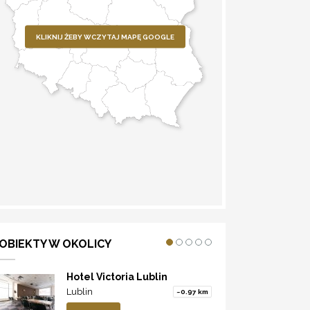
KLIKNIJ ŻEBY WCZYTAJ MAPĘ GOOGLE
WYZNACZ TRASĘ
OBIEKTY W OKOLICY
Hotel Victoria Lublin
Lublin
~0.97 km