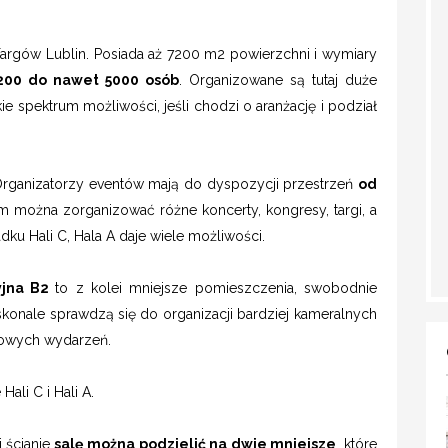
Targów Lublin. Posiada aż 7200 m2 powierzchni i wymiary
00 do nawet 5000 osób
. Organizowane są tutaj duże
okie spektrum możliwości, jeśli chodzi o aranżację i podział
rganizatorzy eventów mają do dyspozycji przestrzeń
od
 można zorganizować różne koncerty, kongresy, targi, a
ku Hali C, Hala A daje wiele możliwości.
yjna B2
to z kolei mniejsze pomieszczenia, swobodnie
skonale sprawdzą się do organizacji bardziej kameralnych
esowych wydarzeń.
Hali C i Hali A.
j ścianie
salę
można podzielić na dwie mniejsze
, które