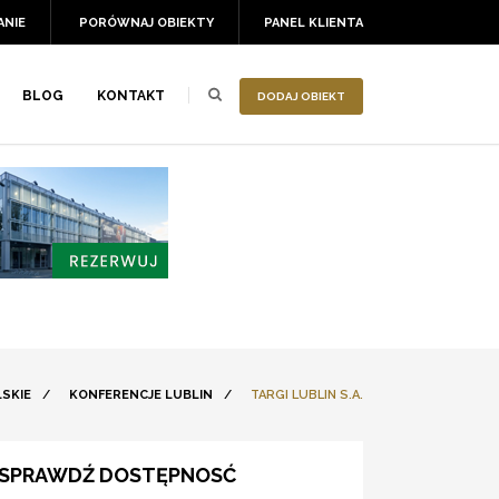
ANIE
PORÓWNAJ OBIEKTY
PANEL KLIENTA
BLOG
KONTAKT
DODAJ OBIEKT
SKIE
/
KONFERENCJE LUBLIN
/
TARGI LUBLIN S.A.
SPRAWDŹ DOSTĘPNOSĆ