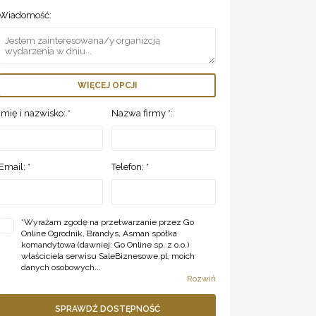
Wiadomość:
WIĘCEJ OPCJI
Imię i nazwisko: *
Nazwa firmy *:
Email: *
Telefon: *
*
Wyrażam zgodę na przetwarzanie przez Go
Online Ogrodnik, Brandys, Asman spółka
komandytowa (dawniej: Go Online sp. z o.o.)
właściciela serwisu SaleBiznesowe.pl, moich
danych osobowych...
Rozwiń
SPRAWDŹ DOSTĘPNOŚĆ