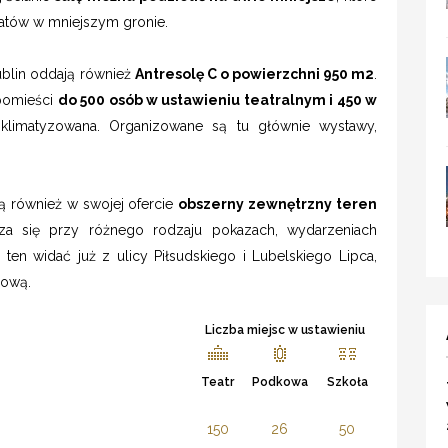
atów w mniejszym gronie.
ublin oddają również
Antresolę C o powierzchni 950 m2
.
 pomieści
do 500 osób w ustawieniu teatralnym i 450 w
t klimatyzowana. Organizowane są tu głównie wystawy,
ją również w swojej ofercie
obszerny zewnętrzny teren
za się przy różnego rodzaju pokazach, wydarzeniach
 ten widać już z ulicy Piłsudskiego i Lubelskiego Lipca,
mową.
Liczba miejsc w ustawieniu
Teatr
Podkowa
Szkoła
150
26
50