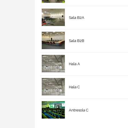
Sala B2A
Sala B2B
Hala A
Hala C
Antresola C