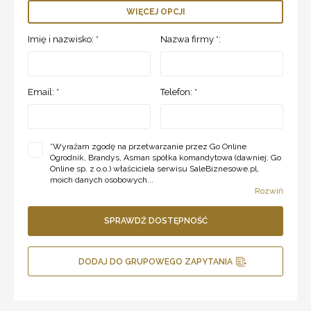
WIĘCEJ OPCJI
Imię i nazwisko: *
Nazwa firmy *:
Email: *
Telefon: *
*
Wyrażam zgodę na przetwarzanie przez Go Online
Ogrodnik, Brandys, Asman spółka komandytowa (dawniej: Go
Online sp. z o.o.) właściciela serwisu SaleBiznesowe.pl,
moich danych osobowych...
Rozwiń
SPRAWDŹ DOSTĘPNOŚĆ
DODAJ DO GRUPOWEGO ZAPYTANIA