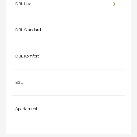
3
DBL Lux
DBL Standard
DBL Komfort
SGL
Apartament