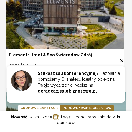
Elements Hotel & Spa Świeradów Zdrój
Świeradów-Zdrój
Szukasz sali konferencyjnej
? Bezpłatnie
pomożemy Ci znaleźć idealny obiekt na
ZOBACZ
Twoje wydarzenie! Napisz na
doradca@salebiznesowe.pl
GRUPOWE ZAPYTANIE
PORÓWNYWANIE OBIEKTÓW
Nowość!
Kliknij ikonę
i wyślij jedno zapytanie do kilku
obiektów.