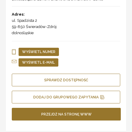
Adres:
ul. Spadzista 2
59-850
Świeradów-Zdrój
dolnośląskie
WYŚWIETL NUMER
WYŚWIETL E-MAIL
SPRAWDŹ DOSTĘPNOŚĆ
DODAJ DO GRUPOWEGO ZAPYTANIA
PRZEJDŹ NA STRONĘ WWW