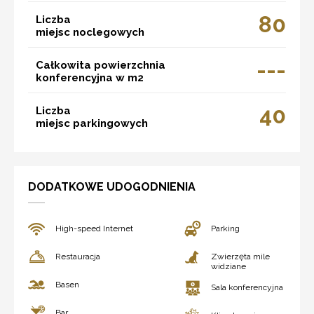
80
Liczba
miejsc noclegowych
---
Całkowita powierzchnia
konferencyjna w m2
40
Liczba
miejsc parkingowych
DODATKOWE UDOGODNIENIA
High-speed Internet
Parking
Restauracja
Zwierzęta mile
widziane
Basen
Sala konferencyjna
Bar