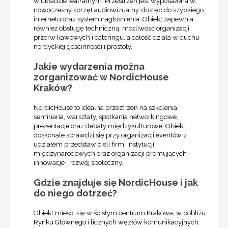
w układzie teatralnym. Przestrzeń jest wyposażona w
nowoczesny sprzęt audiowizualny, dostęp do szybkiego
internetu oraz system nagłośnienia. Obiekt zapewnia
również obsługę techniczną, możliwość organizacji
przerw kawowych i cateringu, a całość działa w duchu
nordyckiej gościnności i prostoty.
Jakie wydarzenia można
zorganizować w NordicHouse
Kraków?
NordicHouse to idealna przestrzeń na szkolenia,
seminaria, warsztaty, spotkania networkingowe,
prezentacje oraz debaty międzykulturowe. Obiekt
doskonale sprawdzi się przy organizacji eventów z
udziałem przedstawicieli firm, instytucji
międzynarodowych oraz organizacji promujących
innowacje i rozwój społeczny.
Gdzie znajduje się NordicHouse i jak
do niego dotrzeć?
Obiekt mieści się w ścisłym centrum Krakowa, w pobliżu
Rynku Głównego i licznych węzłów komunikacyjnych.