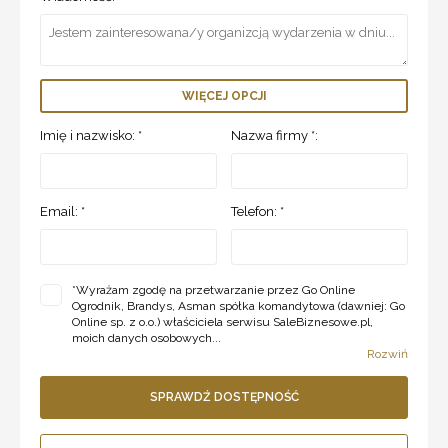
WIĘCEJ OPCJI
Imię i nazwisko: *
Nazwa firmy *:
Email: *
Telefon: *
*
Wyrażam zgodę na przetwarzanie przez Go Online
Ogrodnik, Brandys, Asman spółka komandytowa (dawniej: Go
Online sp. z o.o.) właściciela serwisu SaleBiznesowe.pl,
moich danych osobowych...
Rozwiń
SPRAWDŹ DOSTĘPNOŚĆ