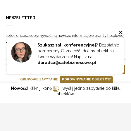
NEWSLETTER
Jeżeli chcesz otrzymywać najnowsze informacje o branży hotelowej
zapisz się do naszego newslettera.
Szukasz sali konferencyjnej
? Bezpłatnie
pomożemy Ci znaleźć idealny obiekt na
Twoje wydarzenie! Napisz na
doradca@salebiznesowe.pl
Wybierz
ZAPISZ SIĘ
GRUPOWE ZAPYTANIE
PORÓWNYWANIE OBIEKTÓW
Nowość!
Kliknij ikonę
i wyślij jedno zapytanie do kilku
GOONLINE.PL SPÓŁKA Z OGRANICZONĄ ODPOWIEDZIALNOŚCIĄ SP.K.
obiektów.
POLITYKA PRYWATNOŚCI
REGULAMIN