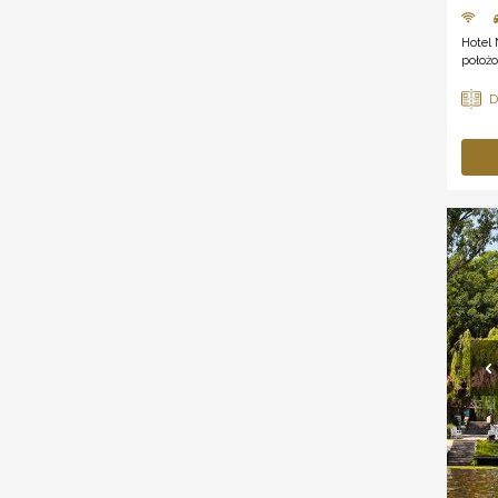
Hotel 
położo