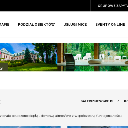
GRUPOWE ZAPYT
MAPIE
PODZIAŁ OBIEKTÓW
USŁUGI MICE
EVENTY ONLINE
K
SALEBIZNESOWE.PL
/
K
oskonale połączono ciepłą , domową atmosferę z współczesną funkcjonalnością.