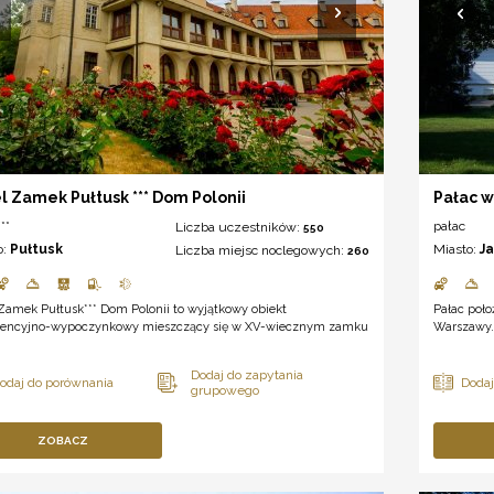
l Zamek Pułtusk *** Dom Polonii
Pałac w
**
pałac
Liczba uczestników:
550
o:
Pułtusk
Miasto:
J
Liczba miejsc noclegowych:
260
Zamek Pułtusk*** Dom Polonii to wyjątkowy obiekt
Pałac poło
rencyjno-wypoczynkowy mieszczący się w XV-wiecznym zamku
Warszawy. 
ZOBACZ