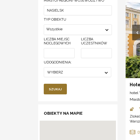
MIASTO/REGION/WOJEWÓDZTWO
TYP OBIEKTU
Wszystkie
LICZBA MIEJSC
LICZBA
NOCLEGOWYCH
UCZESTNIKÓW
UDOGODNIENIA:
WYBIERZ
Hote
SZUKAJ
hotel *
Miast
OBIEKTY NA MAPIE
Zloka
Warsza