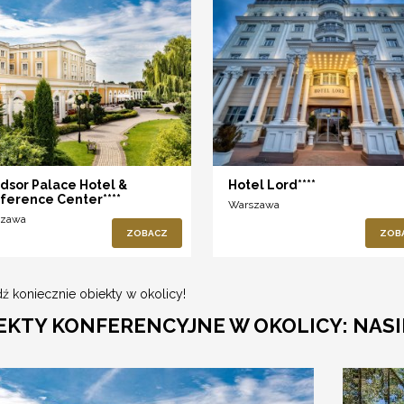
dsor Palace Hotel &
Hotel Lord****
ference Center****
Warszawa
szawa
ZOBACZ
ZOB
ź koniecznie obiekty w okolicy!
EKTY KONFERENCYJNE W OKOLICY: NAS