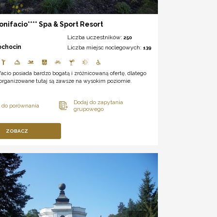
onifacio**** Spa & Sport Resort
Liczba uczestników:
250
ochocin
Liczba miejsc noclegowych:
139
facio posiada bardzo bogatą i zróżnicowaną ofertę, dlatego
 organizowane tutaj są zawsze na wysokim poziomie.
ZOBACZ