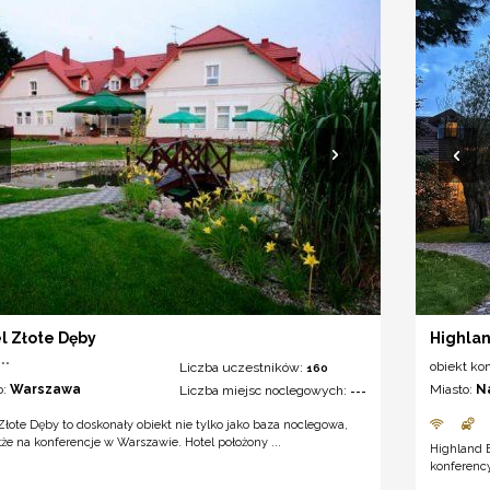
l Złote Dęby
Highla
**
obiekt ko
Liczba uczestników:
160
o:
Warszawa
Miasto:
N
Liczba miejsc noclegowych:
---
Złote Dęby to doskonały obiekt nie tylko jako baza noclegowa,
kże na konferencje w Warszawie. Hotel położony ...
Highland 
konferency