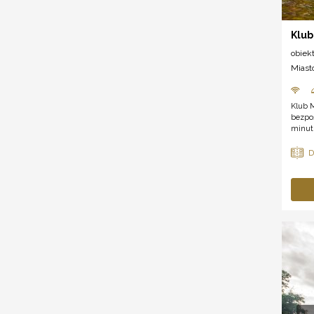
Klub
obiek
Miast
Klub 
bezpoś
minut