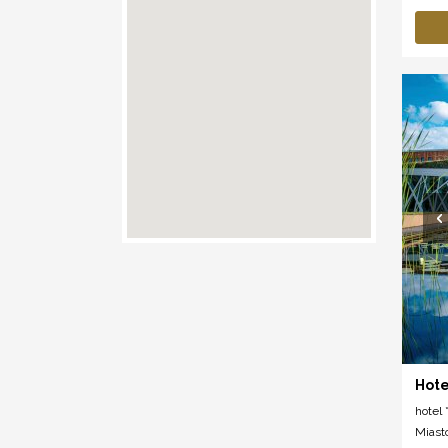
Hote
hotel *
Miast