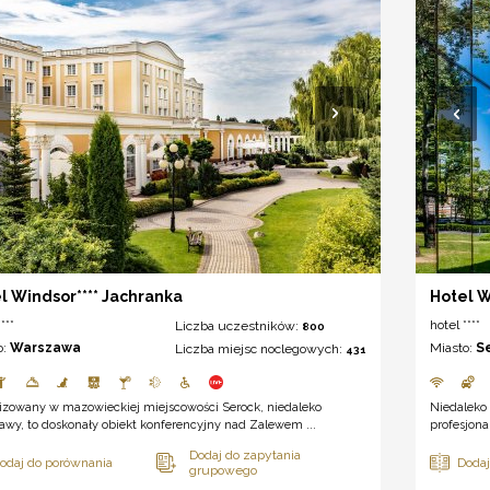
l Windsor**** Jachranka
Hotel 
***
hotel ****
Liczba uczestników:
800
o:
Warszawa
Miasto:
S
Liczba miejsc noclegowych:
431
lizowany w mazowieckiej miejscowości Serock, niedaleko
Niedaleko
wy, to doskonały obiekt konferencyjny nad Zalewem ...
profesjona