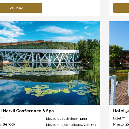
ZOBACZ
l Narvil Conference & Spa
Hotel 
***
hotel ***
Liczba uczestników:
1400
o:
Serock
Miasto:
Z
Liczba miejsc noclegowych:
730