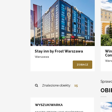
Stay inn by Frost Warszawa
Win
Con
Warszawa
War
ZOBACZ
Sprawd
Znalezione obiekty:
15
OBI
WYSZUKIWARKA