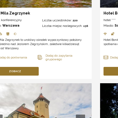
 Mila Zegrzynek
Hotel B
t konferencyjny
hotel ****
Liczba uczestników:
220
o:
Warszawa
Miasto:
S
Liczba miejsc noclegowych:
136
Mila Zegrzynek to urokliwy ośrodek wypoczynkowy położony
Hotel Boni
rednio nad Jeziorem Zegrzyńskim, zaledwie kilkadziesiąt
spotkania
 od Warszawy.
ZOBACZ