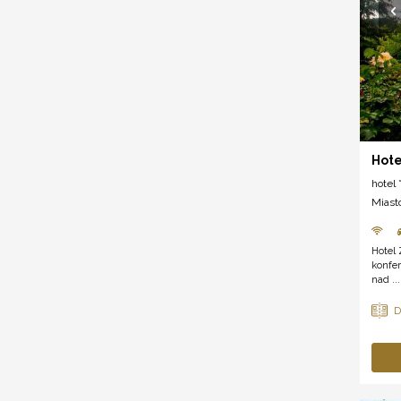
Hote
hotel *
Miast
Hotel 
konfe
nad ...