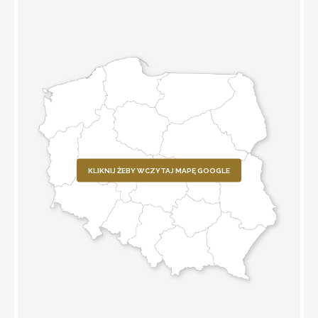
KLIKNIJ ŻEBY WCZYTAJ MAPĘ GOOGLE