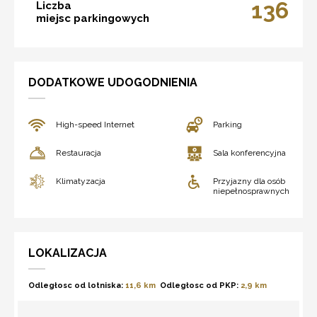
136
Liczba
miejsc parkingowych
DODATKOWE UDOGODNIENIA
High-speed Internet
Parking
Restauracja
Sala konferencyjna
Klimatyzacja
Przyjazny dla osób
niepełnosprawnych
LOKALIZACJA
Odległosc od lotniska:
11,6 km
Odległosc od PKP:
2,9 km