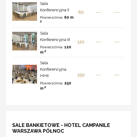
Sala
Konferencyjna II
60
---
---
Powierzchnia:
60 m
2
Sala
Konferencyjna III
120
---
---
Powierzchnia:
120
2
m
Sala
Konferencyjna
250
---
---
I+II+III
Powierzchnia:
250
2
m
SALE BANKIETOWE - HOTEL CAMPANILE
WARSZAWA PÓŁNOC