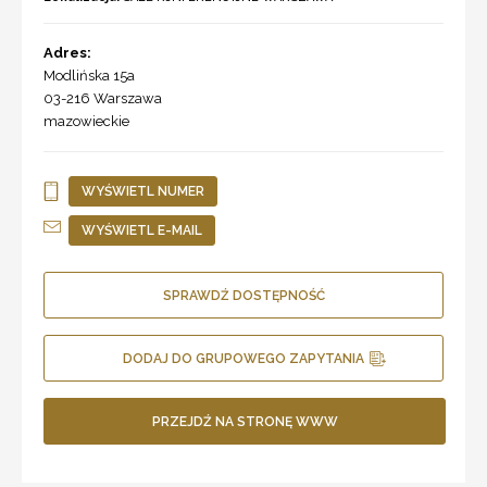
Adres:
Modlińska 15a
03-216
Warszawa
mazowieckie
WYŚWIETL NUMER
WYŚWIETL E-MAIL
SPRAWDŹ DOSTĘPNOŚĆ
DODAJ DO GRUPOWEGO ZAPYTANIA
PRZEJDŹ NA STRONĘ WWW