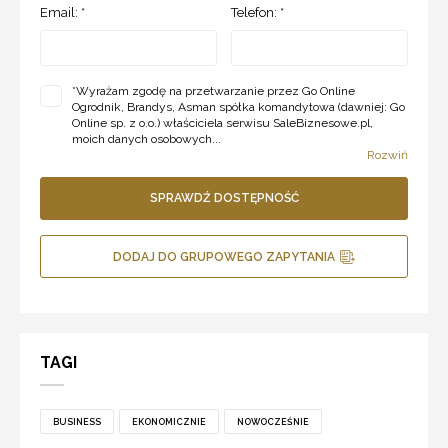
Email: *
Telefon: *
*
Wyrażam zgodę na przetwarzanie przez Go Online
Ogrodnik, Brandys, Asman spółka komandytowa (dawniej: Go
Online sp. z o.o.) właściciela serwisu SaleBiznesowe.pl,
moich danych osobowych...
Rozwiń
SPRAWDŹ DOSTĘPNOŚĆ
DODAJ DO GRUPOWEGO ZAPYTANIA
TAGI
BUSINESS
EKONOMICZNIE
NOWOCZEŚNIE