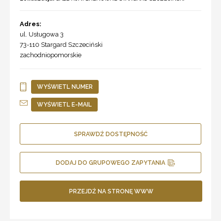
Adres:
ul. Usługowa 3
73-110
Stargard Szczeciński
zachodniopomorskie
WYŚWIETL NUMER
WYŚWIETL E-MAIL
SPRAWDŹ DOSTĘPNOŚĆ
DODAJ DO GRUPOWEGO ZAPYTANIA
PRZEJDŹ NA STRONĘ WWW