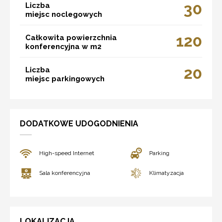
30
Liczba
miejsc noclegowych
120
Całkowita powierzchnia
konferencyjna w m2
20
Liczba
miejsc parkingowych
DODATKOWE UDOGODNIENIA
High-speed Internet
Parking
Sala konferencyjna
Klimatyzacja
LOKALIZACJA