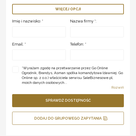
WIĘCEJ OPCJI
Imię i nazwisko: *
Nazwa firmy *:
Email: *
Telefon: *
*
Wyrażam zgodę na przetwarzanie przez Go Online
Ogrodnik, Brandys, Asman spółka komandytowa (dawniej: Go
Online sp. z o.o.) właściciela serwisu SaleBiznesowe.pl,
moich danych osobowych...
Rozwiń
SPRAWDŹ DOSTĘPNOŚĆ
DODAJ DO GRUPOWEGO ZAPYTANIA