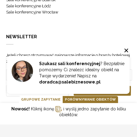
Sale konferencyjne Łódź
Sale konferencyjne Wrocław
NEWSLETTER
Jeżeli chcesz otrzymywać najnowsze informacje o branży hotelowej
zapisz się do naszego newslettera.
Szukasz sali konferencyjnej
? Bezpłatnie
pomożemy Ci znaleźć idealny obiekt na
Twoje wydarzenie! Napisz na
doradca@salebiznesowe.pl
Wybierz
ZAPISZ SIĘ
GRUPOWE ZAPYTANIE
PORÓWNYWANIE OBIEKTÓW
Nowość!
Kliknij ikonę
i wyślij jedno zapytanie do kilku
GOONLINE.PL SPÓŁKA Z OGRANICZONĄ ODPOWIEDZIALNOŚCIĄ SP.K.
obiektów.
POLITYKA PRYWATNOŚCI
REGULAMIN