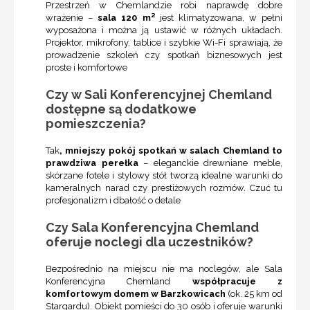
Przestrzeń w Chemlandzie robi naprawdę dobre
wrażenie –
sala 120 m²
jest klimatyzowana, w pełni
wyposażona i można ją ustawić w różnych układach.
Projektor, mikrofony, tablice i szybkie Wi-Fi sprawiają, że
prowadzenie szkoleń czy spotkań biznesowych jest
proste i komfortowe
Czy w Sali Konferencyjnej Chemland
dostępne są dodatkowe
pomieszczenia?
Tak
, mniejszy pokój spotkań w salach Chemland to
prawdziwa perełka
– eleganckie drewniane meble,
skórzane fotele i stylowy stół tworzą idealne warunki do
kameralnych narad czy prestiżowych rozmów. Czuć tu
profesjonalizm i dbałość o detale
Czy Sala Konferencyjna Chemland
oferuje noclegi dla uczestników?
Bezpośrednio na miejscu nie ma noclegów, ale Sala
Konferencyjna Chemland
współpracuje z
komfortowym domem w Barzkowicach
(ok. 25 km od
Stargardu). Obiekt pomieści do 30 osób i oferuje warunki