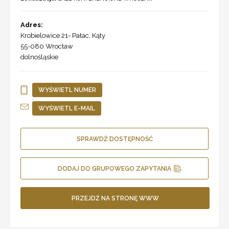
Adres:
Krobielowice 21- Pałac, Kąty
55-080
Wrocław
dolnośląskie
WYŚWIETL NUMER
WYŚWIETL E-MAIL
SPRAWDŹ DOSTĘPNOŚĆ
DODAJ DO GRUPOWEGO ZAPYTANIA
PRZEJDŹ NA STRONĘ WWW