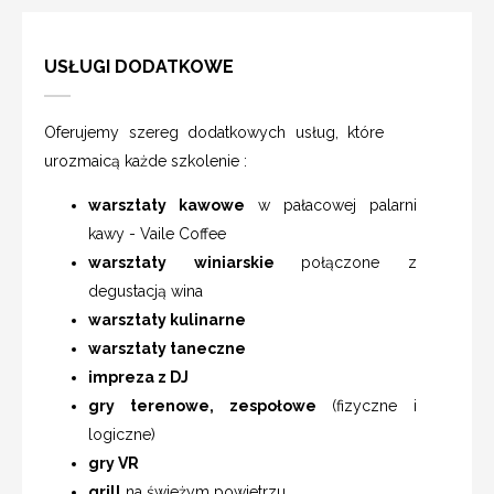
USŁUGI DODATKOWE
Oferujemy szereg dodatkowych usług, które
urozmaicą każde szkolenie :
warsztaty kawowe
w pałacowej palarni
kawy - Vaile Coffee
warsztaty winiarskie
połączone z
degustacją wina
warsztaty kulinarne
warsztaty taneczne
impreza z DJ
gry terenowe, zespołowe
(fizyczne i
logiczne)
gry VR
grill
na świeżym powietrzu