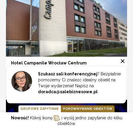
Hotel Campanile Wrocław Centrum
Wrocław
Szukasz sali konferencyjnej
? Bezpłatnie
pomożemy Ci znaleźć idealny obiekt na
Twoje wydarzenie! Napisz na
ZOBACZ
doradca@salebiznesowe.pl
GRUPOWE ZAPYTANIE
PORÓWNYWANIE OBIEKTÓW
Nowość!
Kliknij ikonę
i wyślij jedno zapytanie do kilku
obiektów.