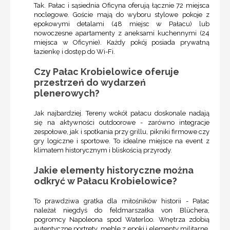
Tak. Pałac i sąsiednia Oficyna oferują łącznie 72 miejsca
noclegowe. Goście mają do wyboru stylowe pokoje z
epokowymi detalami (48 miejsc w Pałacu) lub
nowoczesne apartamenty z aneksami kuchennymi (24
miejsca w Oficynie). Każdy pokój posiada prywatną
łazienkę i dostęp do Wi-Fi.
Czy Pałac Krobielowice oferuje
przestrzeń do wydarzeń
plenerowych?
Jak najbardziej. Tereny wokół pałacu doskonale nadają
się na aktywności outdoorowe - zarówno integracje
zespołowe, jak i spotkania przy grillu, pikniki firmowe czy
gry logiczne i sportowe. To idealne miejsce na event z
klimatem historycznym i bliskością przyrody.
Jakie elementy historyczne można
odkryć w Pałacu Krobielowice?
To prawdziwa gratka dla miłośników historii - Pałac
należał niegdyś do feldmarszałka von Blüchera,
pogromcy Napoleona spod Waterloo. Wnętrza zdobią
autentyczne portrety, meble z epoki i elementy militarne.