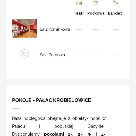
Teatr
Podkowa
Bankiet
---
---
---
Sala Kominkowa
---
---
---
Sala Bordowa
POKOJE - PAŁAC KROBIELOWICE
Baza noclegowa obejmuje 2 obiekty- hotel w
Pałacu i pobliskiej Oficynie.
Dysponujemy
pokojami 1-, 2-, 3- i 4-