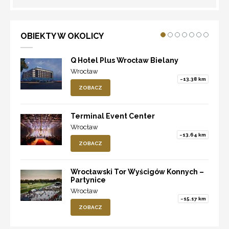
OBIEKTY W OKOLICY
Q Hotel Plus Wrocław Bielany
Wrocław
~13.38 km
ZOBACZ
Terminal Event Center
Wrocław
~13.64 km
ZOBACZ
Wrocławski Tor Wyścigów Konnych –
Partynice
Wrocław
~15.17 km
ZOBACZ