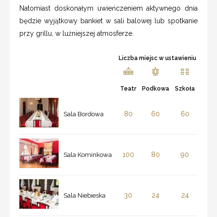
Natomiast doskonałym uwieńczeniem aktywnego dnia
będzie wyjątkowy bankiet w sali balowej lub spotkanie
przy grillu, w luźniejszej atmosferze.
Liczba miejsc w ustawieniu
Teatr
Podkowa
Szkoła
80
60
60
Sala Bordowa
100
80
90
Sala Kominkowa
30
24
24
Sala Niebieska