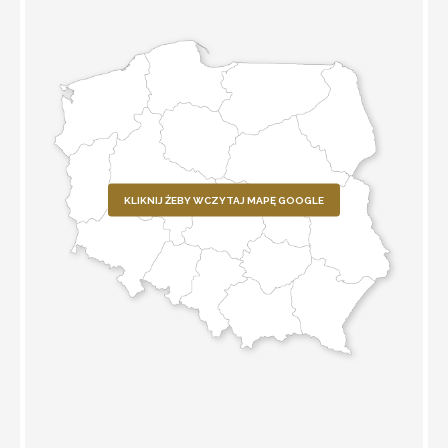
KLIKNIJ ŻEBY WCZYTAJ MAPĘ GOOGLE
WYZNACZ TRASĘ