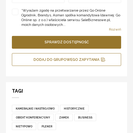
*
Wyrażam zgodę na przetwarzanie przez Go Online
Ogrodnik, Brandys, Asman spółka komandytowa (dawniej: Go
Online sp. z o.o.) właściciela serwisu SaleBiznesowe.pl,
moich danych osobowych...
Rozwiń
SPRAWDŹ DOSTĘPNOŚĆ
DODAJ DO GRUPOWEGO ZAPYTANIA
TAGI
KAMERALNIE I NASTROJOWO
HISTORYCZNIE
OBIEKT KONFERENCYJNY
ZAMEK
BUSINESS
NIETYPOWO
PLENER