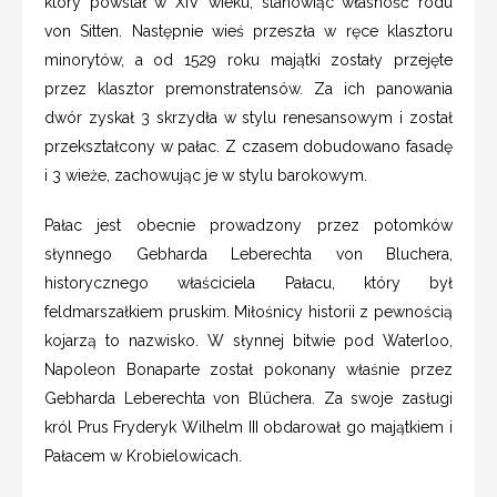
który powstał w XIV wieku, stanowiąc własność rodu
von Sitten. Następnie wieś przeszła w ręce klasztoru
minorytów, a od 1529 roku majątki zostały przejęte
przez klasztor premonstratensów. Za ich panowania
dwór zyskał 3 skrzydła w stylu renesansowym i został
przekształcony w pałac. Z czasem dobudowano fasadę
i 3 wieże, zachowując je w stylu barokowym.
Pałac jest obecnie prowadzony przez potomków
słynnego Gebharda Leberechta von Bluchera,
historycznego właściciela Pałacu, który był
feldmarszałkiem pruskim. Miłośnicy historii z pewnością
kojarzą to nazwisko. W słynnej bitwie pod Waterloo,
Napoleon Bonaparte został pokonany właśnie przez
Gebharda Leberechta von Blüchera. Za swoje zasługi
król Prus Fryderyk Wilhelm III obdarował go majątkiem i
Pałacem w Krobielowicach.