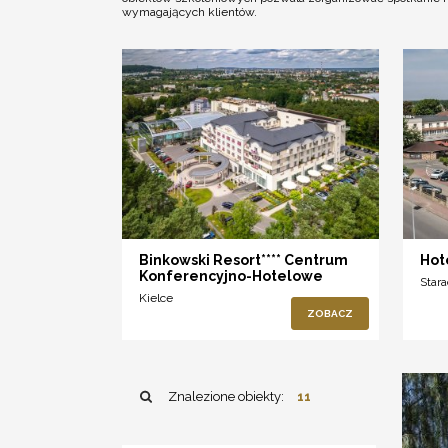
wymagających klientów.
Binkowski Resort**** Centrum
Hot
Konferencyjno-Hotelowe
Star
Kielce
ZOBACZ
Znalezione obiekty:
11