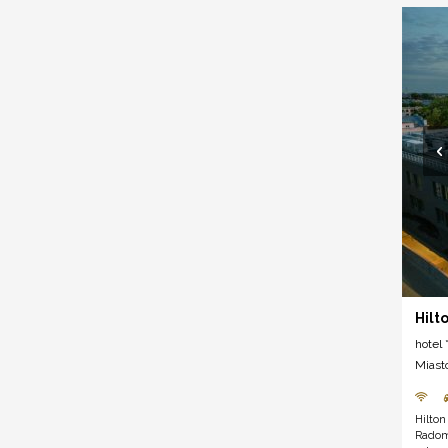
Hilt
hotel *
Miast
Hilto
Radomi