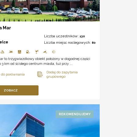
a Mar
Liczba uczestników:
130
ielce
Liczba miejsc noclegowych:
80
Mar to trzygwiazdkowy obiekt położony w dogodnej części
ło 3 km od ścisłego centrum miasta, tuż przy ...
ZOBACZ