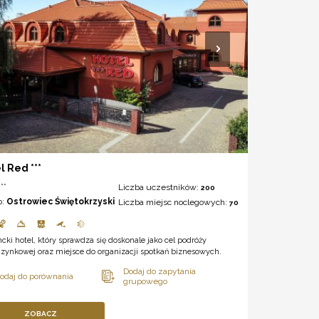
l Red ***
**
Liczba uczestników:
200
o:
Ostrowiec Świętokrzyski
Liczba miejsc noclegowych:
70
cki hotel, który sprawdza się doskonale jako cel podróży
zynkowej oraz miejsce do organizacji spotkań biznesowych.
ZOBACZ