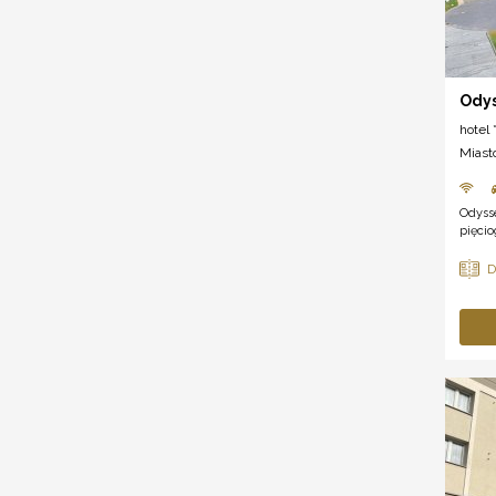
Odys
hotel *
Miast
Odyss
pięcio