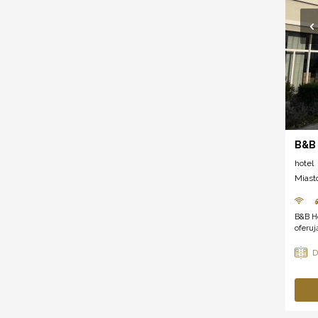
B&B 
hotel
Miast
B&B Ho
oferuj