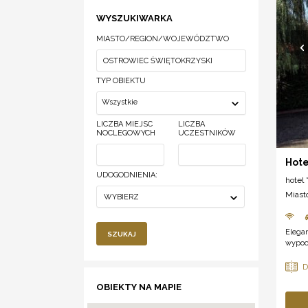
WYSZUKIWARKA
MIASTO/REGION/WOJEWÓDZTWO
TYP OBIEKTU
Wszystkie
LICZBA MIEJSC
LICZBA
NOCLEGOWYCH
UCZESTNIKÓW
Hote
UDOGODNIENIA:
hotel *
Miast
WYBIERZ
Elegan
SZUKAJ
wypoc
OBIEKTY NA MAPIE