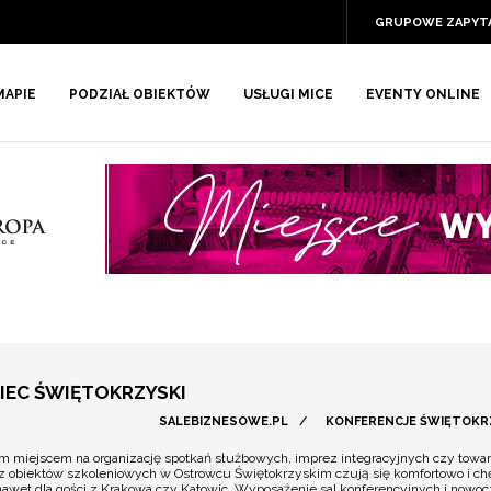
GRUPOWE ZAPYT
MAPIE
PODZIAŁ OBIEKTÓW
USŁUGI MICE
EVENTY ONLINE
IEC ŚWIĘTOKRZYSKI
SALEBIZNESOWE.PL
/
KONFERENCJE ŚWIĘTOKR
m miejscem na organizację spotkań służbowych, imprez integracyjnych czy towa
 z obiektów szkoleniowych w Ostrowcu Świętokrzyskim czują się komfortowo i chęt
awet dla gości z Krakowa czy Katowic. Wyposażenie sal konferencyjnych i nowoc