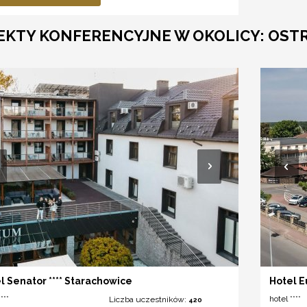
EKTY KONFERENCYJNE W OKOLICY: OST
l Senator **** Starachowice
Hotel E
***
hotel ****
Liczba uczestników:
420