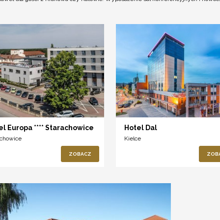
el Europa **** Starachowice
Hotel Dal
achowice
Kielce
ZOBACZ
ZOB