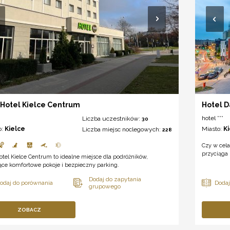
Hotel Kielce Centrum
Hotel D
hotel ***
Liczba uczestników:
30
o:
Kielce
Miasto:
K
Liczba miejsc noclegowych:
228
Czy w cel
przyciąga
tel Kielce Centrum to idealne miejsce dla podróżników,
ące komfortowe pokoje i bezpieczny parking.
ZOBACZ