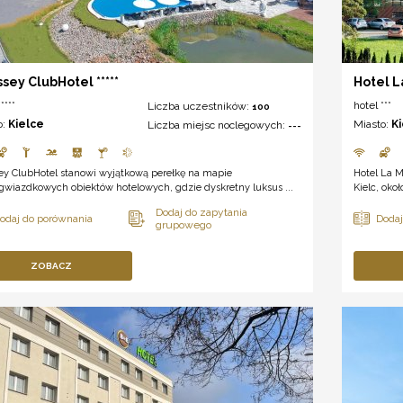
sey ClubHotel *****
Hotel L
****
hotel ***
Liczba uczestników:
100
o:
Kielce
Miasto:
K
Liczba miejsc noclegowych:
---
ey ClubHotel stanowi wyjątkową perełkę na mapie
Hotel La 
gwiazdkowych obiektów hotelowych, gdzie dyskretny luksus ...
Kielc, oko
ZOBACZ