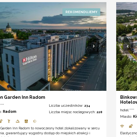
on Garden Inn Radom
Binkows
Hotelo
***
Liczba uczestników:
234
hotel ****
o:
Radom
Liczba miejsc noclegowych:
228
Miasto:
K
n Garden Inn Radom to nowoczesny hotel zlokalizowany w sercu
a, gwarantujący wygodny dostęp do miejskich atrakcji i
Elastyczn