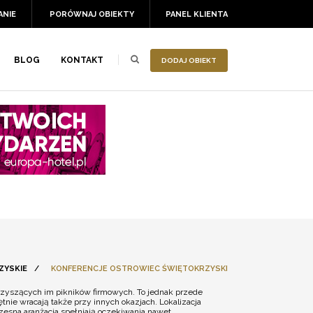
ANIE
PORÓWNAJ OBIEKTY
PANEL KLIENTA
BLOG
KONTAKT
DODAJ OBIEKT
ZYSKIE
/
KONFERENCJE OSTROWIEC ŚWIĘTOKRZYSKI
rzyszących im pikników firmowych. To jednak przede
nie wracają także przy innych okazjach. Lokalizacja
zesna aranżacja spełniają oczekiwania nawet