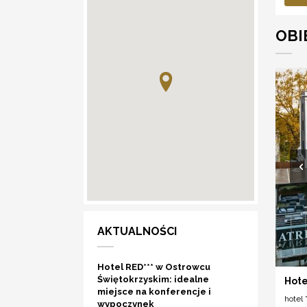
OBI
AKTUALNOŚCI
Hotel RED*** w Ostrowcu
Świętokrzyskim: idealne
Hote
miejsce na konferencje i
hotel *
wypoczynek