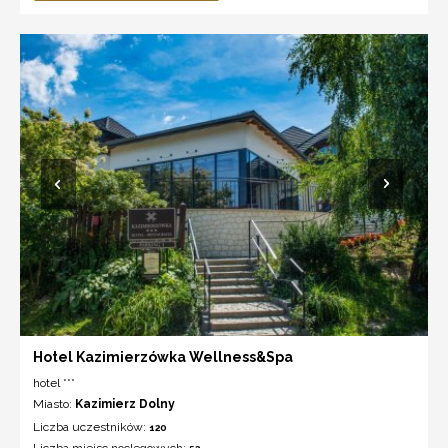
Hotel Kazimierzówka Wellness&Spa
hotel ***
Miasto:
Kazimierz Dolny
Liczba uczestników:
120
Liczba miejsc noclegowych: