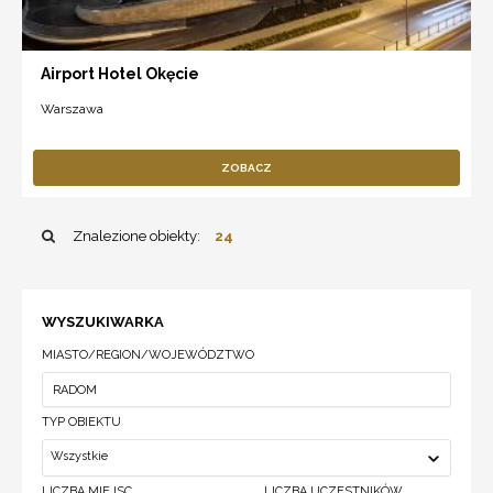
Airport Hotel Okęcie
Warszawa
ZOBACZ
Znalezione obiekty:
24
WYSZUKIWARKA
MIASTO/REGION/WOJEWÓDZTWO
TYP OBIEKTU
Wszystkie
LICZBA MIEJSC
LICZBA UCZESTNIKÓW