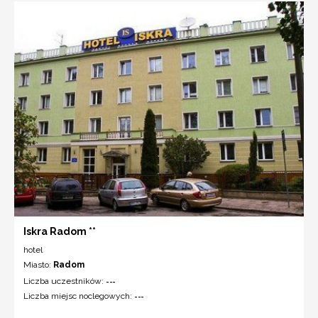
Iskra Radom **
hotel
Miasto:
Radom
Liczba uczestników:
---
Liczba miejsc noclegowych:
---