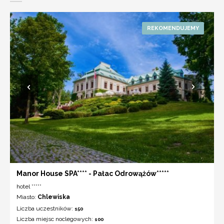
Manor House SPA**** - Pałac Odrowążów*****
hotel *****
Miasto:
Chlewiska
Liczba uczestników:
150
Liczba miejsc noclegowych:
100