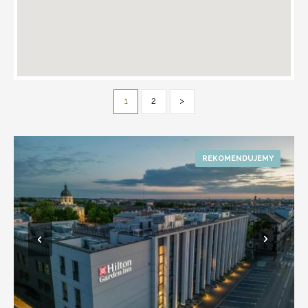
1
2
>