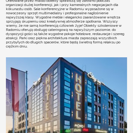
Oferowane przez miasto obiekty sprawdzą się zarówno podczas
organizacji dużej konferencji, jak i przy kameralnych negocjacjach dla
kilkunastu osób. Sale konferencyjne w Radomiu wyposażone są w
nowoczesny sprzęt multimedialny i profesjonalne nagłośnienie
najwyższej klasy. Wygodne meble i elegancko zaaranżowane wnętrza
sprzyjają skupieniu oraz kreatywnej atmosferze spotkania. Wszyscy
wiemy, że nie samą konferencją człowiek żyje! Obiekty szkoleniowe w
Radomiu oferują obsługę cateringową na najwyższym poziomie, do
dyspozycji gości są także wygodne pokoje hotelowe, restauracje i szereg
atrakcji. Parki oraz piękna architektura miasta zapraszają wszystkich
przybyłych do długich spacerów, które będą świetną formą relaksu po
ciężkim dniu.