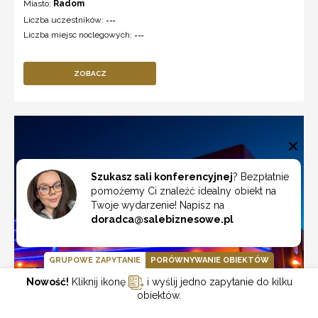
Miasto:
Radom
Liczba uczestników:
---
Liczba miejsc noclegowych:
---
ZOBACZ
Szukasz sali konferencyjnej
? Bezpłatnie
pomożemy Ci znaleźć idealny obiekt na
Twoje wydarzenie! Napisz na
doradca@salebiznesowe.pl
GRUPOWE ZAPYTANIE
PORÓWNYWANIE OBIEKTÓW
Nowość!
Kliknij ikonę
i wyślij jedno zapytanie do kilku
obiektów.