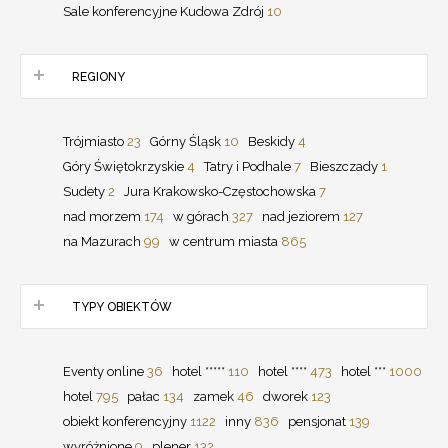
Sale konferencyjne Kudowa Zdrój
10
REGIONY
Trójmiasto
23
Górny Śląsk
10
Beskidy
4
Góry Świętokrzyskie
4
Tatry i Podhale
7
Bieszczady
1
Sudety
2
Jura Krakowsko-Częstochowska
7
nad morzem
174
w górach
327
nad jeziorem
127
na Mazurach
99
w centrum miasta
865
TYPY OBIEKTÓW
Eventy online
36
hotel *****
110
hotel ****
473
hotel ***
1000
hotel
795
pałac
134
zamek
46
dworek
123
obiekt konferencyjny
1122
inny
836
pensjonat
139
wyróżnione
9
plener
132