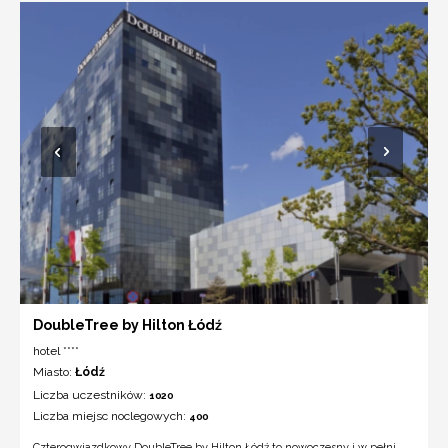
DoubleTree by Hilton Łódź
hotel ****
Miasto:
Łódź
Liczba uczestników:
1020
Liczba miejsc noclegowych:
400
Czterogwiazdkowy DoubleTree by Hilton Łódź to nowoczesny i w pełni