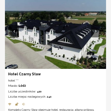
Hotel Czarny Staw
hotel ***
Miasto:
Łódź
Liczba uczestników:
420
Liczba miejsc noclegowych:
240
Kompleks Czarny Staw obejmuje hotel, restaurację, altanę grillową,