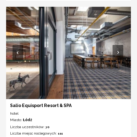
Salio Equisport Resort & SPA
hotel
Miasto:
Łódź
Liczba uczestników:
70
Liczba miejsc noclegowych:
111