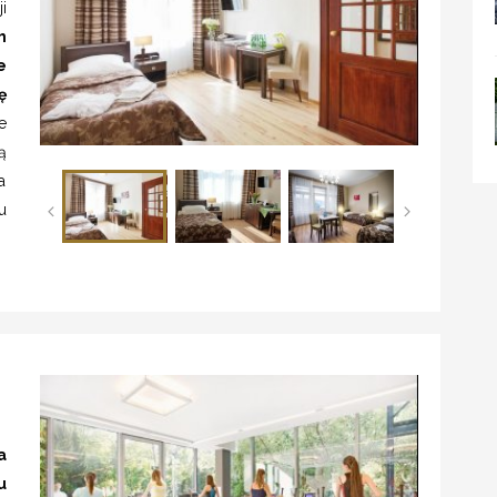
i
h
e
ę
e
ą
a
u
a
u