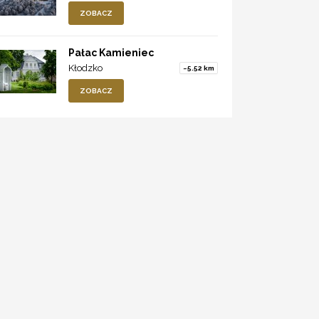
ZOBACZ
Pałac Kamieniec
Kłodzko
~5.52 km
ZOBACZ