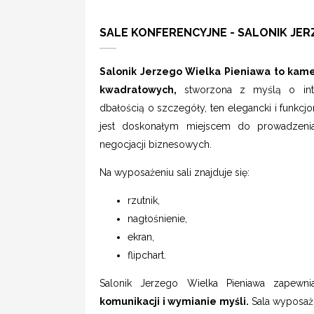
SALE KONFERENCYJNE - SALONIK JER
Salonik Jerzego Wielka Pieniawa to kam
kwadratowych,
stworzona z myślą o inty
dbałością o szczegóły, ten elegancki i funkc
jest doskonałym miejscem do prowadzen
negocjacji biznesowych.
Na wyposażeniu sali znajduje się:
rzutnik,
nagłośnienie,
ekran,
flipchart.
Salonik Jerzego Wielka Pieniawa zapewn
komunikacji i wymianie myśli.
Sala wyposaż