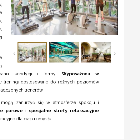
,
e
,
,
j
e
ą
mania kondycji i formy.
Wyposażona w
e treningi dostosowane do różnych poziomów
adczonych trenerów.
e mogą zanurzyć się w atmosferze spokoju i
ie parowe i specjalne strefy relaksacyjne
cyjne dla ciała i umysłu.