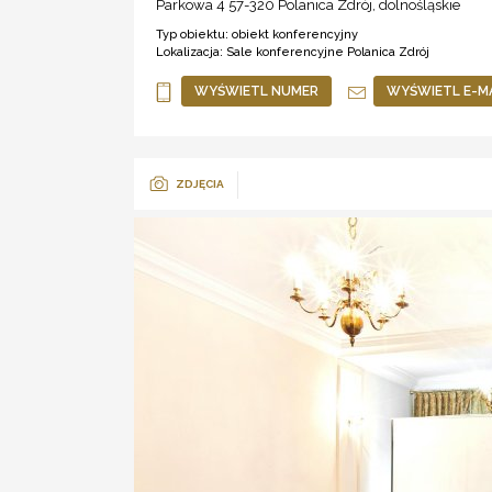
Parkowa 4 57-320
Polanica Zdrój
,
dolnośląskie
Typ obiektu:
obiekt konferencyjny
Lokalizacja:
Sale konferencyjne Polanica Zdrój
WYŚWIETL NUMER
WYŚWIETL E-M
ZDJĘCIA