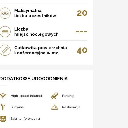
20
Maksymalna
liczba uczestników
---
Liczba
miejsc noclegowych
40
Całkowita powierzchnia
konferencyjna w m2
DODATKOWE UDOGODNIENIA
High-speed Internet
Parking
Siłownia
Restauracja
Sala konferencyjna