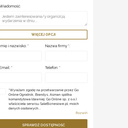
Wiadomość:
WIĘCEJ OPCJI
Imię i nazwisko: *
Nazwa firmy *:
Email: *
Telefon: *
*
Wyrażam zgodę na przetwarzanie przez Go
Online Ogrodnik, Brandys, Asman spółka
komandytowa (dawniej: Go Online sp. z o.o.)
właściciela serwisu SaleBiznesowe.pl, moich
danych osobowych...
Rozwiń
SPRAWDŹ DOSTĘPNOŚĆ