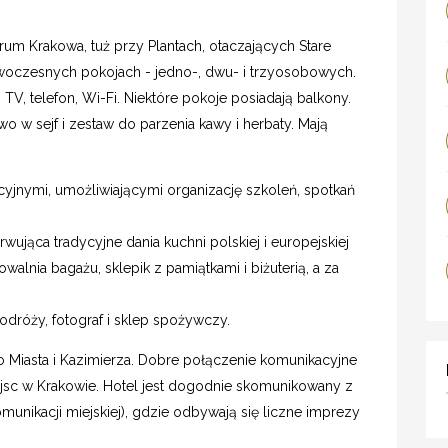
um Krakowa, tuż przy Plantach, otaczających Stare
woczesnych pokojach - jedno-, dwu- i trzyosobowych.
TV, telefon, Wi-Fi. Niektóre pokoje posiadają balkony.
w sejf i zestaw do parzenia kawy i herbaty. Mają
cyjnymi, umożliwiającymi organizację szkoleń, spotkań
rwująca tradycyjne dania kuchni polskiej i europejskiej
walnia bagażu, sklepik z pamiątkami i biżuterią, a za
dróży, fotograf i sklep spożywczy.
o Miasta i Kazimierza. Dobre połączenie komunikacyjne
jsc w Krakowie. Hotel jest dogodnie skomunikowany z
omunikacji miejskiej), gdzie odbywają się liczne imprezy