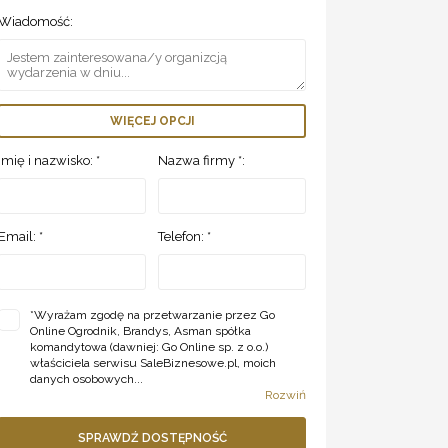
Wiadomość:
WIĘCEJ OPCJI
Imię i nazwisko: *
Nazwa firmy *:
Email: *
Telefon: *
*
Wyrażam zgodę na przetwarzanie przez Go
Online Ogrodnik, Brandys, Asman spółka
komandytowa (dawniej: Go Online sp. z o.o.)
właściciela serwisu SaleBiznesowe.pl, moich
danych osobowych...
Rozwiń
SPRAWDŹ DOSTĘPNOŚĆ