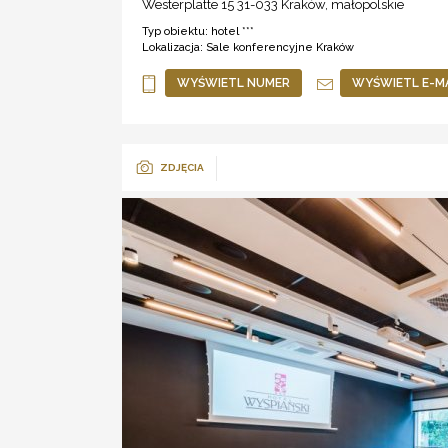
Westerplatte 15 31-033
Kraków
,
małopolskie
Typ obiektu:
hotel ***
Lokalizacja:
Sale konferencyjne Kraków
WYŚWIETL NUMER
WYŚWIETL E-M
ZDJĘCIA