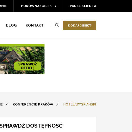
ANIE
PORÓWNAJ OBIEKTY
PANEL KLIENTA
BLOG
KONTAKT
DODAJ OBIEKT
IE
/
KONFERENCJE KRAKÓW
/
HOTEL WYSPIAŃSKI
SPRAWDŹ DOSTĘPNOSĆ