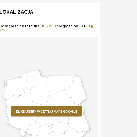
LOKALIZACJA
Odległosc od lotniska:
16 km
Odległosc od PKP:
1,5
km
KLIKNIJ ŻEBY WCZYTAJ MAPĘ GOOGLE