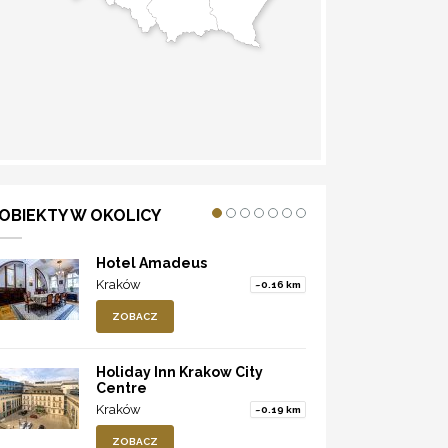
WYZNACZ TRASĘ
OBIEKTY W OKOLICY
Hotel Amadeus
Kraków
~0.16 km
ZOBACZ
Holiday Inn Krakow City
Centre
Kraków
~0.19 km
ZOBACZ