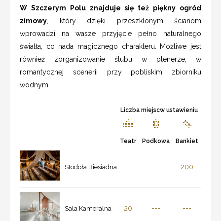
W Szczerym Polu znajduje się też piękny ogród
zimowy
, który dzięki przeszklonym ścianom
wprowadzi na wasze przyjęcie pełno naturalnego
światła, co nada magicznego charakteru. Możliwe jest
również zorganizowanie ślubu w plenerze, w
romantycznej scenerii przy pobliskim zbiorniku
wodnym.
Liczba miejscw ustawieniu
Teatr
Podkowa
Bankiet
---
---
200
Stodoła Biesiadna
20
---
---
Sala Kameralna