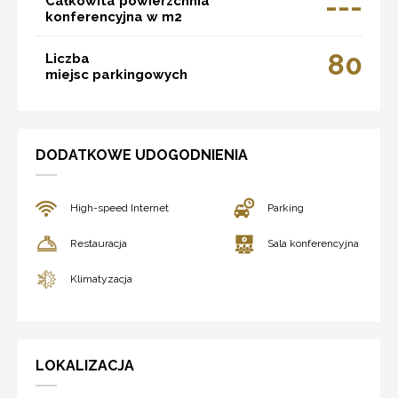
---
Całkowita powierzchnia
konferencyjna w m2
80
Liczba
miejsc parkingowych
DODATKOWE UDOGODNIENIA
High-speed Internet
Parking
Restauracja
Sala konferencyjna
Klimatyzacja
LOKALIZACJA