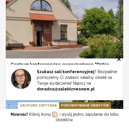
Centrum konferencyjno-wypoczynkowe "Dzikie
wino"
Szukasz sali konferencyjnej
? Bezpłatnie
pomożemy Ci znaleźć idealny obiekt na
Łódź
Twoje wydarzenie! Napisz na
doradca@salebiznesowe.pl
ZOBACZ
GRUPOWE ZAPYTANIE
PORÓWNYWANIE OBIEKTÓW
Nowość!
Kliknij ikonę
i wyślij jedno zapytanie do kilku
obiektów.