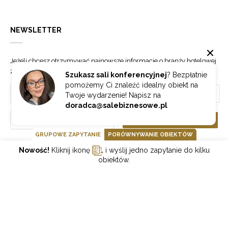
NEWSLETTER
Jeżeli chcesz otrzymywać najnowsze informacje o branży hotelowej
zapisz się do naszego newslettera.
Szukasz sali konferencyjnej
? Bezpłatnie
pomożemy Ci znaleźć idealny obiekt na
Twoje wydarzenie! Napisz na
doradca@salebiznesowe.pl
Wybierz
ZAPISZ SIĘ
GRUPOWE ZAPYTANIE
PORÓWNYWANIE OBIEKTÓW
Nowość!
Kliknij ikonę
i wyślij jedno zapytanie do kilku
GOONLINE.PL SPÓŁKA Z OGRANICZONĄ ODPOWIEDZIALNOŚCIĄ SP.K.
obiektów.
POLITYKA PRYWATNOŚCI
REGULAMIN