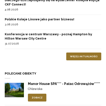
Dlaczego dziś zapisujemy się na wydarzenia? Kolejna edycja
CKF Connect!
4.08.2026
Polskie Koleje Linowe jako partner biznesu!
3.08.2026
Konferencja w centrum Warszawy - poznaj Hampton by
Hilton Warsaw City Centre
31.07.2026
WIĘCEJ AKTUALNOŚCI
POLECANE OBIEKTY
Manor House SPA**** - Pałac Odrowążów*****
Chlewiska
ZOBACZ