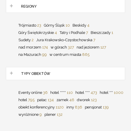
REGIONY
Trójmiasto
23
Górny Śląsk
10
Beskidy
4
Góry Świętokrzyskie
4
Tatry i Podhale
7
Bieszczady
1
Sudety
2
Jura Krakowsko-Częstochowska
7
nad morzem
174
w górach
327
nad jeziorem
127
na Mazurach
99
w centrum miasta
865
TYPY OBIEKTÓW
Eventy online
36
hotel *****
110
hotel ****
473
hotel ***
1000
hotel
795
pałac
134
zamek
46
dworek
123
obiekt konferencyjny
1120
inny
836
pensjonat
139
wyróżnione
9
plener
132