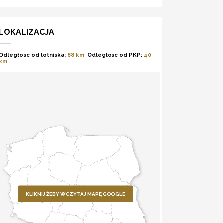
LOKALIZACJA
Odległosc od lotniska:
88 km
Odległosc od PKP:
40
km
KLIKNIJ ŻEBY WCZYTAJ MAPĘ GOOGLE