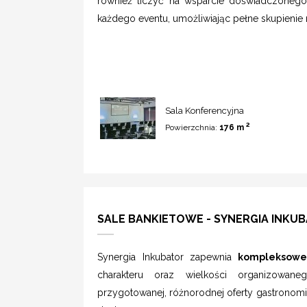
również liczyć na wsparcie doświadczonego
każdego eventu, umożliwiając pełne skupienie n
Sala Konferencyjna
2
Powierzchnia:
176 m
SALE BANKIETOWE - SYNERGIA INKU
Synergia Inkubator zapewnia
kompleksowe 
charakteru oraz wielkości organizowan
przygotowanej, różnorodnej oferty gastronom