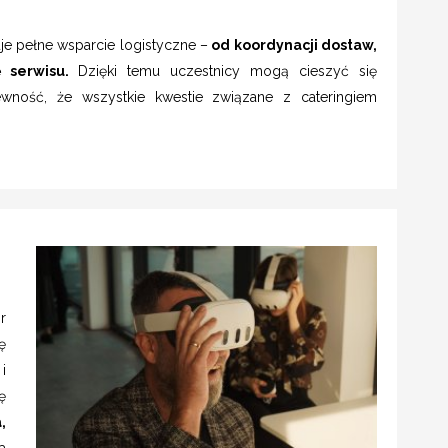
uje pełne wsparcie logistyczne –
od koordynacji dostaw,
ę serwisu.
Dzięki temu uczestnicy mogą cieszyć się
wność, że wszystkie kwestie związane z cateringiem
r
ę
i
ę
,
a