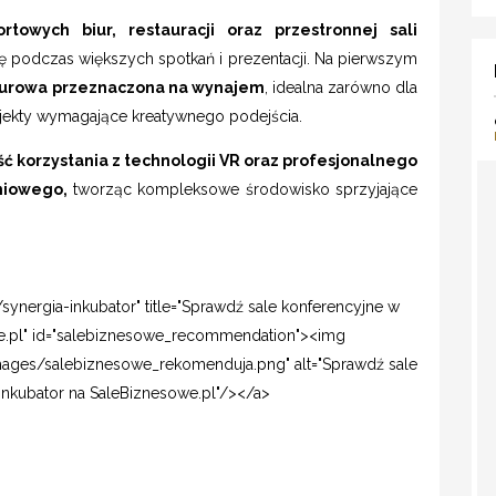
rtowych biur, restauracji oraz przestronnej sali
ę podczas większych spotkań i prezentacji. Na pierwszym
biurowa przeznaczona na wynajem
, idealna zarówno dla
rojekty wymagające kreatywnego podejścia.
ć korzystania z technologii VR oraz profesjonalnego
niowego,
tworząc kompleksowe środowisko sprzyjające
synergia-inkubator" title="Sprawdź sale konferencyjne w
we.pl" id="salebiznesowe_recommendation"><img
images/salebiznesowe_rekomenduja.png" alt="Sprawdź sale
Inkubator na SaleBiznesowe.pl"/></a>