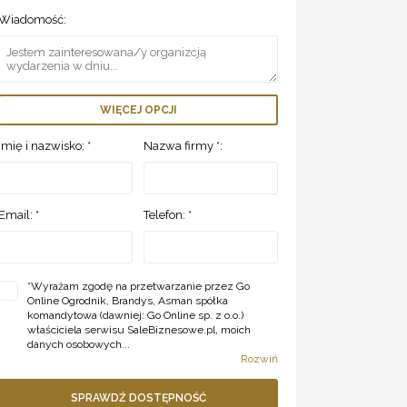
Wiadomość:
WIĘCEJ OPCJI
Imię i nazwisko: *
Nazwa firmy *:
Email: *
Telefon: *
*
Wyrażam zgodę na przetwarzanie przez Go
Online Ogrodnik, Brandys, Asman spółka
komandytowa (dawniej: Go Online sp. z o.o.)
właściciela serwisu SaleBiznesowe.pl, moich
danych osobowych...
Rozwiń
SPRAWDŹ DOSTĘPNOŚĆ