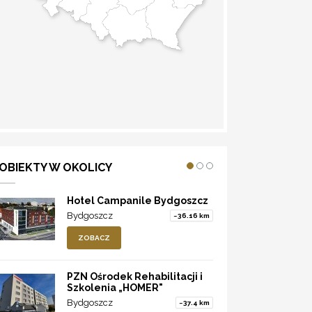
WYZNACZ TRASĘ
OBIEKTY W OKOLICY
Hotel Campanile Bydgoszcz
Bydgoszcz
~36.16 km
ZOBACZ
PZN Ośrodek Rehabilitacji i
Szkolenia „HOMER"
Bydgoszcz
~37.4 km