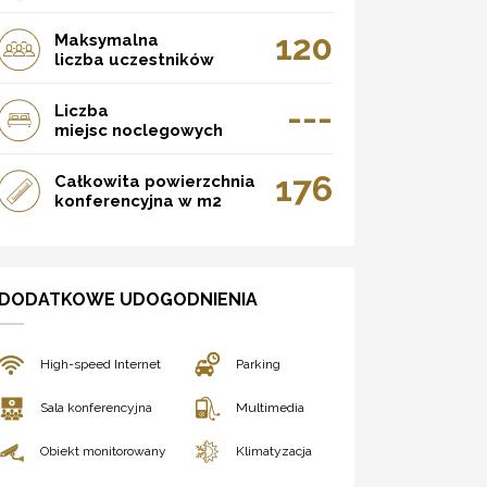
120
Maksymalna
liczba uczestników
---
Liczba
miejsc noclegowych
176
Całkowita powierzchnia
konferencyjna w m2
DODATKOWE UDOGODNIENIA
High-speed Internet
Parking
Sala konferencyjna
Multimedia
Obiekt monitorowany
Klimatyzacja