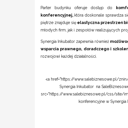
Parter budynku oferuje dostęp do
komfo
konferencyjnej,
która doskonale sprawdza si
piętrze znajduje się
elastyczna przestrzeń 
młodych firm, jak i zespołów realizujących p
Synergia Inkubator zapewnia również
możliwoś
wsparcia prawnego, doradczego i szkole
rozwojowi każdej działalności.
<a href="https://www.salebiznesowe.pl/znin/
Synergia Inkubator na SaleBizneso
src="https://www.salebiznesowe.pl/css/site/
konferencyjne w Synergia 