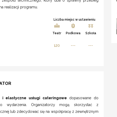
 zespołu technicznego, który dba o sprawny przebieg
a realizacji programu.
Liczba miejsc w ustawieniu
Teatr
Podkowa
Szkoła
120
---
---
BATOR
i elastyczne usługi cateringowe
dopasowane do
ego wydarzenia. Organizatorzy mogą skorzystać z
icznej lub zdecydować się na współpracę z zewnętrznym