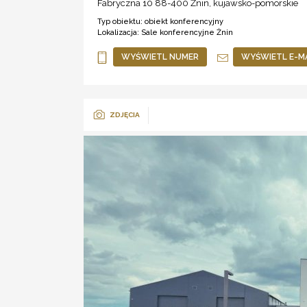
Fabryczna 10 88-400
Żnin
,
kujawsko-pomorskie
Typ obiektu:
obiekt konferencyjny
Lokalizacja:
Sale konferencyjne Żnin
WYŚWIETL NUMER
WYŚWIETL E-M
ZDJĘCIA