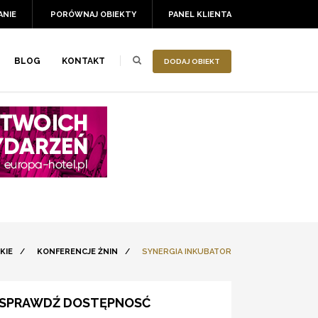
ANIE
PORÓWNAJ OBIEKTY
PANEL KLIENTA
BLOG
KONTAKT
DODAJ OBIEKT
KIE
/
KONFERENCJE ŻNIN
/
SYNERGIA INKUBATOR
SPRAWDŹ DOSTĘPNOSĆ