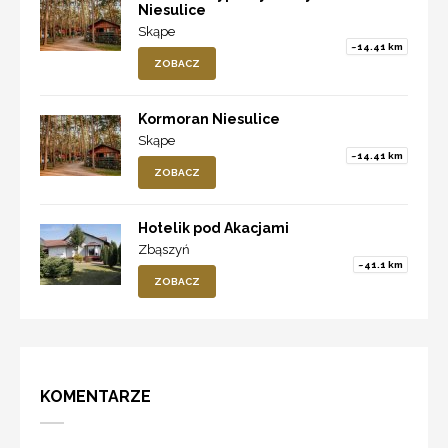
Niesulice
Skąpe
~14.41 km
ZOBACZ
Kormoran Niesulice
Skąpe
~14.41 km
ZOBACZ
Hotelik pod Akacjami
Zbąszyń
~41.1 km
ZOBACZ
KOMENTARZE