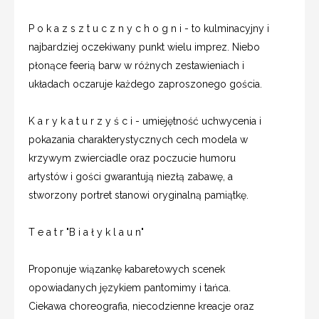
P o k a z s z t u c z n y c h o g n i - to kulminacyjny i
najbardziej oczekiwany punkt wielu imprez. Niebo
płonące feerią barw w różnych zestawieniach i
układach oczaruje każdego zaproszonego gościa.
K a r y k a t u r z y ś c i - umiejętność uchwycenia i
pokazania charakterystycznych cech modela w
krzywym zwierciadle oraz poczucie humoru
artystów i gości gwarantują niezłą zabawę, a
stworzony portret stanowi oryginalną pamiątkę.
T e a t r "B i a ł y k l a u n"
Proponuje wiązankę kabaretowych scenek
opowiadanych językiem pantomimy i tańca.
Ciekawa choreografia, niecodzienne kreacje oraz