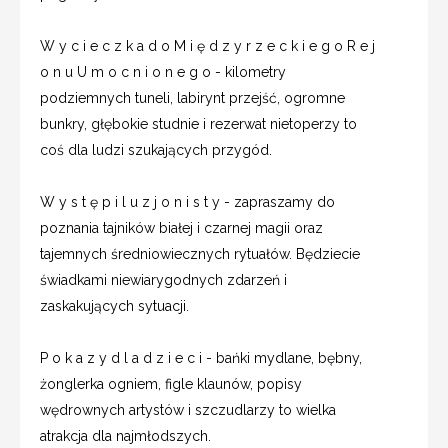
W y c i e c z k a d o M i ę d z y r z e c k i e g o R e j
o n u U m o c n i o n e g o - kilometry
podziemnych tuneli, labirynt przejść, ogromne
bunkry, głębokie studnie i rezerwat nietoperzy to
coś dla ludzi szukających przygód.
W y s t ę p i l u z j o n i s t y - zapraszamy do
poznania tajników białej i czarnej magii oraz
tajemnych średniowiecznych rytuałów. Będziecie
świadkami niewiarygodnych zdarzeń i
zaskakujących sytuacji.
P o k a z y d l a d z i e c i - bańki mydlane, bębny,
żonglerka ogniem, figle klaunów, popisy
wędrownych artystów i szczudlarzy to wielka
atrakcja dla najmłodszych.