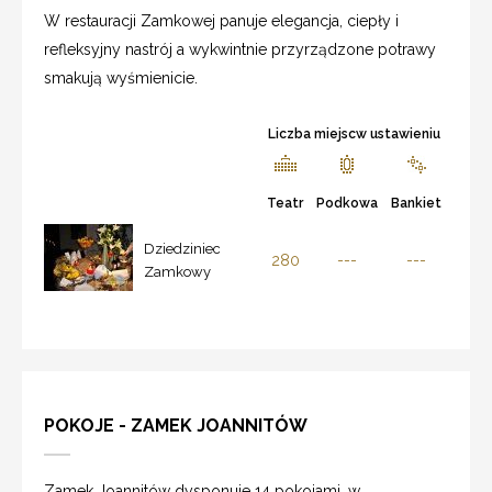
W restauracji Zamkowej panuje elegancja, ciepły i
refleksyjny nastrój a wykwintnie przyrządzone potrawy
smakują wyśmienicie.
Liczba miejscw ustawieniu
Teatr
Podkowa
Bankiet
Dziedziniec
280
---
---
Zamkowy
POKOJE - ZAMEK JOANNITÓW
Zamek Joannitów dysponuje 14 pokojami, w