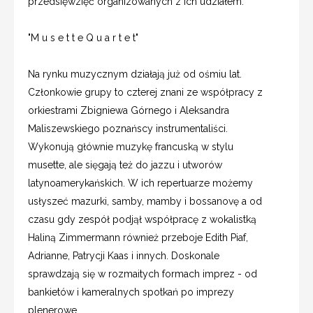
przedsięwzięć organizowanych z ich udziałem.
"M u s e t t e Q u a r t e t"
Na rynku muzycznym działają już od ośmiu lat.
Członkowie grupy to czterej znani ze współpracy z
orkiestrami Zbigniewa Górnego i Aleksandra
Maliszewskiego poznańscy instrumentaliści.
Wykonują głównie muzykę francuską w stylu
musette, ale sięgają też do jazzu i utworów
latynoamerykańskich. W ich repertuarze możemy
usłyszeć mazurki, samby, mamby i bossanovę a od
czasu gdy zespół podjął współpracę z wokalistką
Haliną Zimmermann również przeboje Edith Piaf,
Adrianne, Patrycji Kaas i innych. Doskonale
sprawdzają się w rozmaitych formach imprez - od
bankietów i kameralnych spotkań po imprezy
plenerowe.