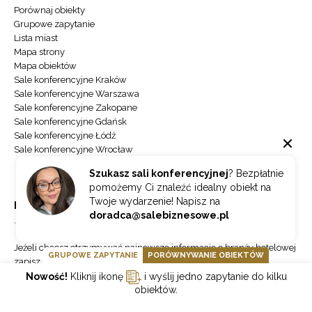
Porównaj obiekty
Grupowe zapytanie
Lista miast
Mapa strony
Mapa obiektów
Sale konferencyjne Kraków
Sale konferencyjne Warszawa
Sale konferencyjne Zakopane
Sale konferencyjne Gdańsk
Sale konferencyjne Łódź
Sale konferencyjne Wrocław
Szukasz sali konferencyjnej
? Bezpłatnie
pomożemy Ci znaleźć idealny obiekt na
Twoje wydarzenie! Napisz na
NEWSLETTER
doradca@salebiznesowe.pl
Jeżeli chcesz otrzymywać najnowsze informacje o branży hotelowej
GRUPOWE ZAPYTANIE
PORÓWNYWANIE OBIEKTÓW
zapisz się do naszego newslettera.
Nowość!
Kliknij ikonę
i wyślij jedno zapytanie do kilku
obiektów.