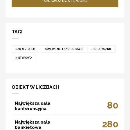
SPRAWDŹ DOSTĘPNOŚĆ
TAGI
NAD JEZIOREM
KAMERALNIE I NASTROJOWO
HISTORYCZNIE
NIETYPOWO
OBIEKT W LICZBACH
80
Największa sala
konferencyjna
280
Największa sala
bankietowa