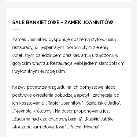
SALE BANKIETOWE - ZAMEK JOANNITÓW
Zamek Joannitów dysponuje obszerną stylową salą
restauracyjną, wspaniałym, porośniętym zielenią,
świetlistym dziedzińcem oraz kawiarnią urządzoną w
gotyckim wnętrzu. Restauracja wabi jadłem staropolskim
i wykwintnym europejskim.
Nazwy potraw ze względu na ich pomysłowe nieco
poetyckie określenia pobudzają apetyt i zachęcają do
ich kosztowania. „Rapier Joannitów”, „Szatańskie Jadło”,
„Tęsknota Królewny”. Na deser proponowana jest
„Zaduma nad czekoladową baśnią”, „Rajskie Jabłko
otoczone karmelową fosą”, „Puchar Mnicha”.