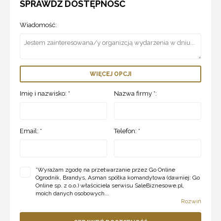
SPRAWDŹ DOSTĘPNOSĆ
Wiadomość:
WIĘCEJ OPCJI
Imię i nazwisko: *
Nazwa firmy *:
Email: *
Telefon: *
*
Wyrażam zgodę na przetwarzanie przez Go Online
Ogrodnik, Brandys, Asman spółka komandytowa (dawniej: Go
Online sp. z o.o.) właściciela serwisu SaleBiznesowe.pl,
moich danych osobowych...
Rozwiń