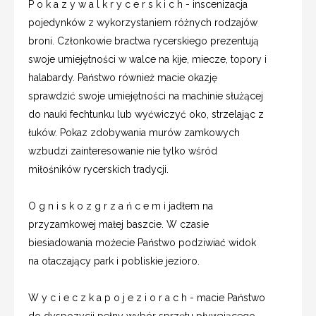
P o k a z y w a l k r y c e r s k i c h - inscenizacja
pojedynków z wykorzystaniem różnych rodzajów
broni. Członkowie bractwa rycerskiego prezentują
swoje umiejętności w walce na kije, miecze, topory i
halabardy. Państwo również macie okazję
sprawdzić swoje umiejętności na machinie służącej
do nauki fechtunku lub wyćwiczyć oko, strzelając z
łuków. Pokaz zdobywania murów zamkowych
wzbudzi zainteresowanie nie tylko wśród
miłośników rycerskich tradycji.
O g n i s k o z g r z a ń c e m i jadłem na
przyzamkowej małej baszcie. W czasie
biesiadowania możecie Państwo podziwiać widok
na otaczający park i pobliskie jezioro.
W y c i e c z k a p o j e z i o r a c h - macie Państwo
do dyspozycji pełny wybór sprzętu pływającego