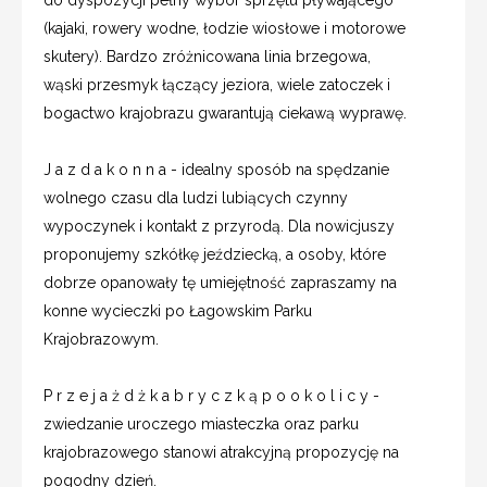
(kajaki, rowery wodne, łodzie wiosłowe i motorowe
skutery). Bardzo zróżnicowana linia brzegowa,
wąski przesmyk łączący jeziora, wiele zatoczek i
bogactwo krajobrazu gwarantują ciekawą wyprawę.
J a z d a k o n n a - idealny sposób na spędzanie
wolnego czasu dla ludzi lubiących czynny
wypoczynek i kontakt z przyrodą. Dla nowicjuszy
proponujemy szkółkę jeździecką, a osoby, które
dobrze opanowały tę umiejętność zapraszamy na
konne wycieczki po Łagowskim Parku
Krajobrazowym.
P r z e j a ż d ż k a b r y c z k ą p o o k o l i c y -
zwiedzanie uroczego miasteczka oraz parku
krajobrazowego stanowi atrakcyjną propozycję na
pogodny dzień.