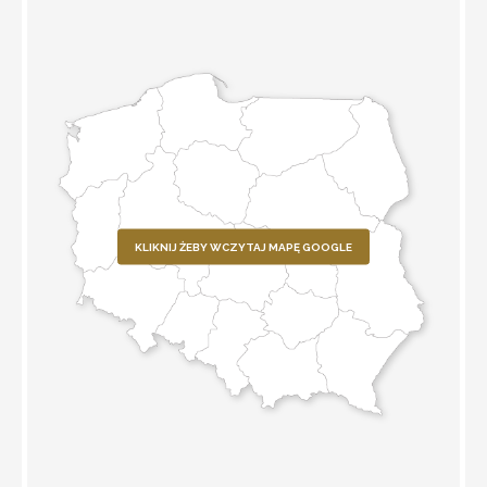
KLIKNIJ ŻEBY WCZYTAJ MAPĘ GOOGLE