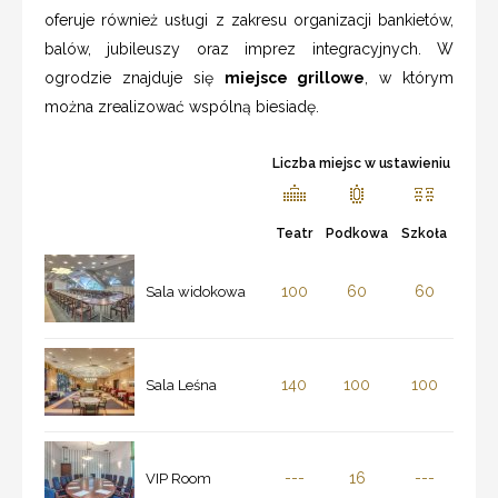
oferuje również usługi z zakresu organizacji bankietów,
balów, jubileuszy oraz imprez integracyjnych. W
ogrodzie znajduje się
miejsce grillowe
, w którym
można zrealizować wspólną biesiadę.
Liczba miejsc w ustawieniu
Teatr
Podkowa
Szkoła
100
60
60
Sala widokowa
140
100
100
Sala Leśna
---
16
---
VIP Room