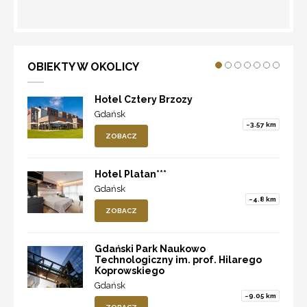
WYZNACZ TRASĘ
OBIEKTY W OKOLICY
Hotel Cztery Brzozy
Gdańsk
~3.57 km
ZOBACZ
Hotel Platan***
Gdańsk
~4.8 km
ZOBACZ
Gdański Park Naukowo
Technologiczny im. prof. Hilarego
Koprowskiego
Gdańsk
~9.05 km