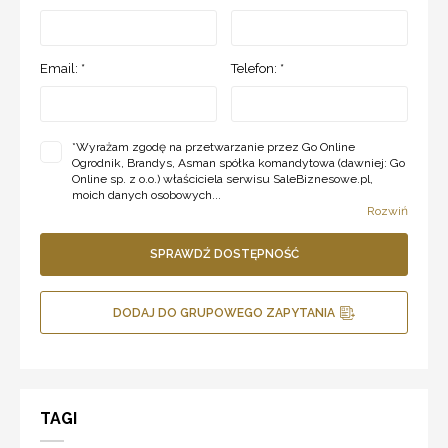
Email: *
Telefon: *
*
Wyrażam zgodę na przetwarzanie przez Go Online
Ogrodnik, Brandys, Asman spółka komandytowa (dawniej: Go
Online sp. z o.o.) właściciela serwisu SaleBiznesowe.pl,
moich danych osobowych...
Rozwiń
SPRAWDŹ DOSTĘPNOŚĆ
DODAJ DO GRUPOWEGO ZAPYTANIA
TAGI