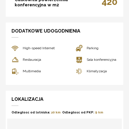
420
konferencyjna w m2
DODATKOWE UDOGODNIENIA
High-speed Internet
Parking
Restauracja
Sala konferencyjna
Multimedia
Klimatyzacja
LOKALIZACJA
Odległosc od lotniska:
20 km
Odległosc od PKP:
9 km