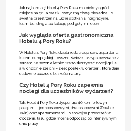
Jak najbardziej! Hotel 4 Pory Roku ma piękny ogród,
miejsce na grilla oraz klimatyczną chatę biesiadną. To
świetna przestrzeń na luźne spotkania integracyjne,
team-building albo kolację pod gołym niebem.
Jak wygląda oferta gastronomiczna
Hotelu 4 Pory Roku?
W Hotelu 4 Pory Roku działa restauracja serwująca dania
kuchni europejskiej – pyszne, świeże i przygotowywane z
sercem. W sezonie letnim warto skorzystać z opcji grilla,
a w chłodniejsze dni – zjeść posiłek w oranżerii, która daje
cudowne poczucie bliskości natury.
Czy Hotel 4 Pory Roku zapewnia
noclegi dla uczestników wydarzeń?
Tak, Hotel 4 Pory Roku dysponuje 40 komfortowymi
pokojami – jednoosobowymi, dwuosobowymi (Double i
Twin) oraz apartamentami. To spokojna przestrzeń w
otoczeniu lasu, gdzie można odpocząć po intensywnym
dniu pracy.