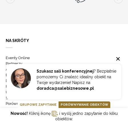
NA SKRÓTY
Eventy Online
Partnerzy
Aktualności
Szukasz sali konferencyjnej
? Bezpłatnie
Blog
pomożemy Ci znaleźć idealny obiekt na
Dodaj obiekt
Twoje wydarzenie! Napisz na
Panel klienta
doradca@salebiznesowe.pl
Usługi Mice
Sieci hoteli
Porównaj obiekty
GRUPOWE ZAPYTANIE
PORÓWNYWANIE OBIEKTÓW
Grupowe zapytanie
Nowość!
Kliknij ikonę
i wyślij jedno zapytanie do kilku
Lista miast
obiektów.
Mapa strony
Mapa obiektów