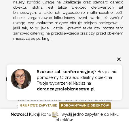
należy zwrócić uwagę na lokalizację oraz standard danego
obiektu. Istotna jest także wielkość oferowanych sal
biznesowych, a także ich wyposażenie multimedialne. Jeśli
chcesz zorganizować kilkudniowy event, warto też zwrócić
uwagę, czy konkretne miejsce oferuje miejsca noclegowe - i
jeśli tak, to w jakiej liczbie. Sprawdź także czy można tam
zamówić catering na przedsięwzięcia oraz czy przed obiektem
mieszczą się parkingi.
Szukasz sali konferencyjnej
? Bezpłatnie
pomożemy Ci znaleźć idealny obiekt na
MIASTA W OKOLICY
Twoje wydarzenie! Napisz na
doradca@salebiznesowe.pl
Sale konferencyjne Olsztyn
Sale konferencyjne Giżycko
Sale konferencyjne Ustroń
Sale konferencyjne Ostróda
GRUPOWE ZAPYTANIE
PORÓWNYWANIE OBIEKTÓW
Sale konferencyjne Ruciane Nida
Sale konferencyjne Mrągowo
Sale konferencyjne Mikołajki
Nowość!
Kliknij ikonę
i wyślij jedno zapytanie do kilku
obiektów.
Sale konferencyjne Elbląg
Sale konferencyjne Krynica Morska