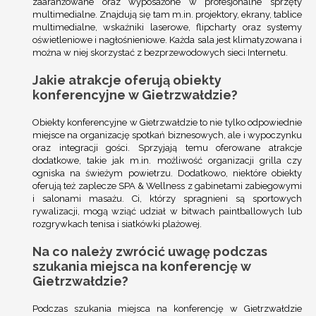
zaaranżowane oraz wyposażone w profesjonalne sprzęty
multimedialne. Znajdują się tam m.in. projektory, ekrany, tablice
multimedialne, wskaźniki laserowe, flipcharty oraz systemy
oświetleniowe i nagłośnieniowe. Każda sala jest klimatyzowana i
można w niej skorzystać z bezprzewodowych sieci Internetu.
Jakie atrakcje oferują obiekty
konferencyjne w Gietrzwałdzie?
Obiekty konferencyjne w Gietrzwałdzie to nie tylko odpowiednie
miejsce na organizację spotkań biznesowych, ale i wypoczynku
oraz integracji gości. Sprzyjają temu oferowane atrakcje
dodatkowe, takie jak m.in. możliwość organizacji grilla czy
ogniska na świeżym powietrzu. Dodatkowo, niektóre obiekty
oferują też zaplecze SPA & Wellness z gabinetami zabiegowymi
i salonami masażu. Ci, którzy spragnieni są sportowych
rywalizacji, mogą wziąć udział w bitwach paintballowych lub
rozgrywkach tenisa i siatkówki plażowej.
Na co należy zwrócić uwagę podczas
szukania miejsca na konferencję w
Gietrzwałdzie?
Podczas szukania miejsca na konferencję w Gietrzwałdzie