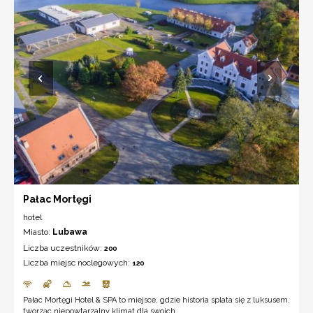
Pałac Mortęgi
hotel
Miasto:
Lubawa
Liczba uczestników:
200
Liczba miejsc noclegowych:
120
Pałac Mortęgi Hotel & SPA to miejsce, gdzie historia splata się z luksusem,
tworząc niepowtarzalny klimat dla swoich ...