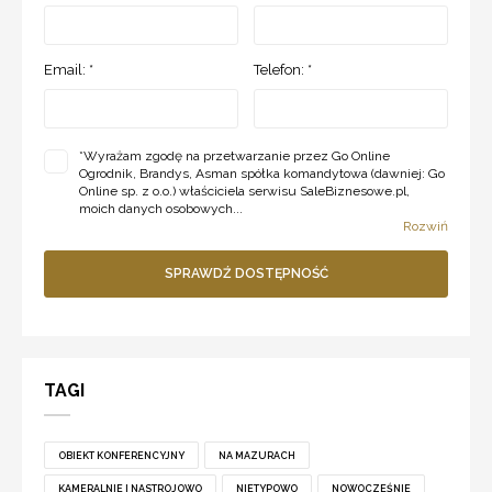
Email: *
Telefon: *
*
Wyrażam zgodę na przetwarzanie przez Go Online
Ogrodnik, Brandys, Asman spółka komandytowa (dawniej: Go
Online sp. z o.o.) właściciela serwisu SaleBiznesowe.pl,
moich danych osobowych...
Rozwiń
SPRAWDŹ DOSTĘPNOŚĆ
TAGI
OBIEKT KONFERENCYJNY
NA MAZURACH
KAMERALNIE I NASTROJOWO
NIETYPOWO
NOWOCZEŚNIE