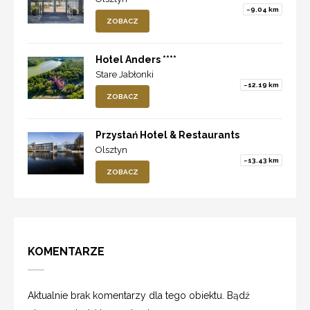
~9.04 km
ZOBACZ
Hotel Anders ****
Stare Jabłonki
~12.19 km
ZOBACZ
Przystań Hotel & Restaurants
Olsztyn
~13.43 km
ZOBACZ
KOMENTARZE
Aktualnie brak komentarzy dla tego obiektu. Bądź