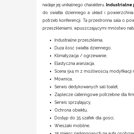
nadaje jej unikalnego charakteru.
Industrialne
do światła dziennego a układ i powierzchnia
potrzeb konferencji. Ta przestronna sala o 
przeszkleniami, wpuszczającymi mnóstwo natur
Industrialne przeszklenia,
Duża ilość światła dziennego,
Klimatyzacja / ogrzewanie,
Elastyczna aranżacja,
Scena 5x4 m z możliwością modyfikacji 
Mównica,
Serwis dedykowanych sali toalet,
Zaplecze cateringowe potrzebne dla fir
Serwis sprzątający,
Ochrona obiektu,
Dostęp do 35 szafek dla gości,
Wieszaki mobilne,
25 miejsc parkingowych na auta osobowe