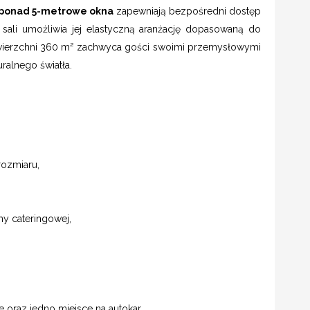
 ponad 5-metrowe okna
zapewniają bezpośredni dostęp
 sali umożliwia jej elastyczną aranżację dopasowaną do
powierzchni 360 m² zachwyca gości swoimi przemysłowymi
alnego światła.
rozmiaru,
my cateringowej,
 oraz jedno miejsce na autokar,