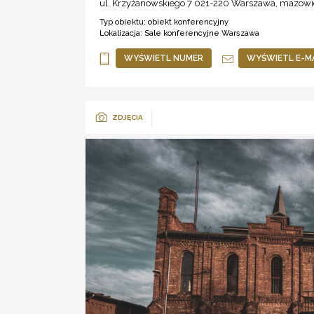
ul. Krzyżanowskiego 7 021-220
Warszawa
,
mazowi
Typ obiektu:
obiekt konferencyjny
Lokalizacja:
Sale konferencyjne Warszawa
WYŚWIETL NUMER
WYŚWIETL E-M
ZDJĘCIA