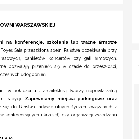
ZOWNI WARSZAWSKIEJ
ni na konferencje, szkolenia lub ważne firmowe
Foyer. Sala przeszklona spełni Państwa oczekiwania przy
prasowych, bankietów, koncertów czy gali firmowych.
zne pozwalają przenieść się w czasie do przeszłości,
woczesnych udogodnień.
ni i w połączeniu z architekturą, tworzy niepowtarzalną
m tradycji.
Zapewniamy miejsca parkingowe oraz
 się do Państwa indywidualnych życzeń związanych z
ów konferencyjnych i krzeseł) czy organizacji zwiedzania
LA A)