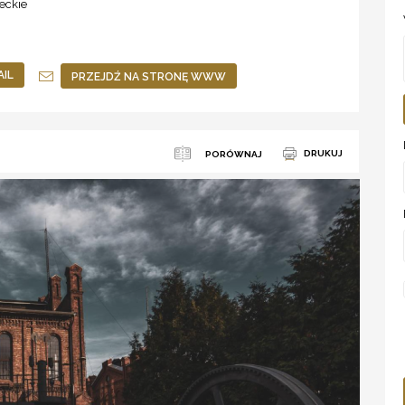
eckie
AIL
PRZEJDŹ NA STRONĘ WWW
DRUKUJ
PORÓWNAJ