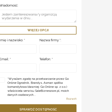
Wiadomość:
WIĘCEJ OPCJI
Imię i nazwisko: *
Nazwa firmy *:
Email: *
Telefon: *
*
Wyrażam zgodę na przetwarzanie przez Go
Online Ogrodnik, Brandys, Asman spółka
komandytowa (dawniej: Go Online sp. z o.o.)
właściciela serwisu SaleBiznesowe.pl, moich
danych osobowych...
Rozwiń
SPRAWDŹ DOSTĘPNOŚĆ