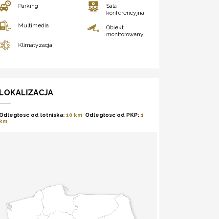
Parking
Sala
konferencyjna
Multimedia
Obiekt
monitorowany
Klimatyzacja
LOKALIZACJA
Odległosc od lotniska:
10 km
Odległosc od PKP:
1
km