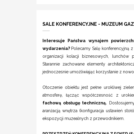
SALE KONFERENCYJNE - MUZEUM GA
Interesuje Państwa wynajem powierzch
wydarzenia?
Polecamy Salę konferencyjną z 
organizacji kolacji biznesowych, lunchów 
Starannie zachowane elementy architektonic
jednocześnie umożliwiając korzystanie z no
Otoczenie obiektu jest pełne urokliwej ziele
atmosferę, łącząc współczesność z urokie
fachową obsługę techniczną.
Dostosujemy
aranżacją wnętrza (konfiguracja ustawień stoł
ekspozycji muzealnych z przewodnikiem.
PRZESTRZEŃ KONFERENCYJNA Z FOYER (SA