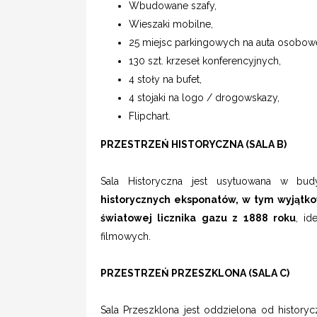
Wbudowane szafy,
Wieszaki mobilne,
25 miejsc parkingowych na auta osobowe
130 szt. krzeseł konferencyjnych,
4 stoły na bufet,
4 stojaki na logo / drogowskazy,
Flipchart.
PRZESTRZEŃ HISTORYCZNA (SALA B)
Sala Historyczna jest usytuowana w bud
historycznych eksponatów, w tym wyjątk
światowej licznika gazu z 1888 roku
, id
filmowych.
PRZESTRZEŃ PRZESZKLONA (SALA C)
Sala Przeszklona jest oddzielona od history