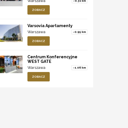
Warszawa
~0.31 km
ZOBACZ
Varsovia Apartamenty
Warszawa
~0.95 km
ZOBACZ
Centrum Konferencyjne
WEST GATE
Warszawa
~1.06 km
ZOBACZ