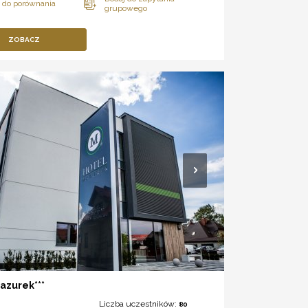
ZOBACZ
azurek***
Liczba uczestników:
80