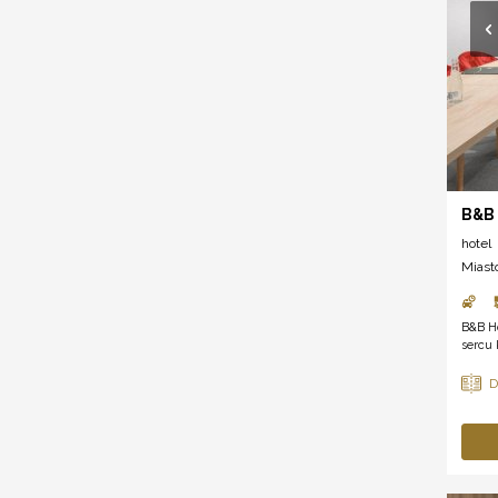
B&B 
hotel
Miast
B&B H
sercu 