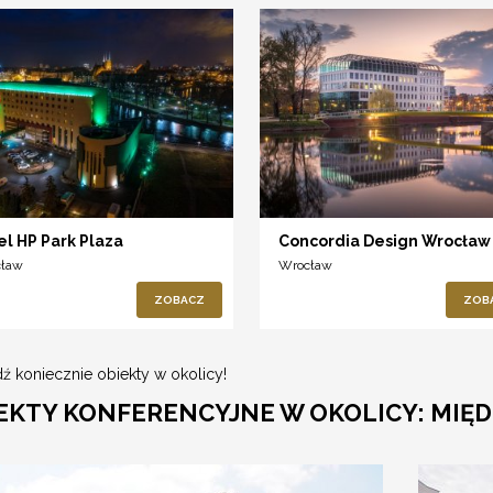
el HP Park Plaza
Concordia Design Wrocław
cław
Wrocław
ZOBACZ
ZOB
ź koniecznie obiekty w okolicy!
EKTY KONFERENCYJNE W OKOLICY: MIĘD