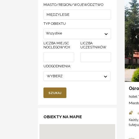
MIASTO/REGION/WOJEWÓDZTWO
TYP OBIEKTU
Wszystkie
LICZBA MIEJSC
LICZBA
NOCLEGOWYCH
UCZESTNIKÓW
UDOGODNIENIA:
WYBIERZ
Ośr
SZUKAJ
hotel *
Miast
OBIEKTY NA MAPIE
Każdy,
tutej