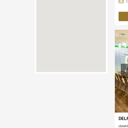
DEL
obiek