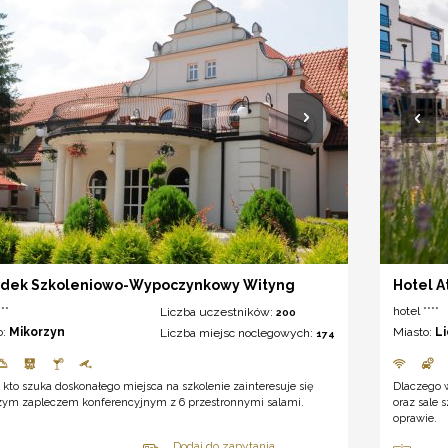
odek Szkoleniowo-Wypoczynkowy Wityng
Hotel At
**
hotel ****
Liczba uczestników:
200
o:
Mikorzyn
Miasto:
L
Liczba miejsc noclegowych:
174
 kto szuka doskonałego miejsca na szkolenie zainteresuje się
Dlaczego w
szym zapleczem konferencyjnym z 6 przestronnymi salami.
oraz sale 
oprawie.