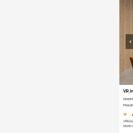
VR I
obiek
Miast
VRInk
które 