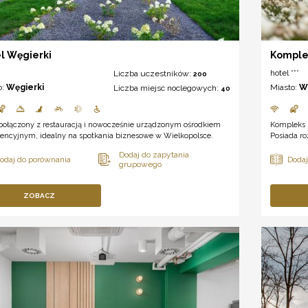
l Węgierki
Komple
hotel ***
Liczba uczestników:
200
o:
Węgierki
Miasto:
W
Liczba miejsc noclegowych:
40
 połączony z restauracją i nowocześnie urządzonym ośrodkiem
Kompleks 
rencyjnym, idealny na spotkania biznesowe w Wielkopolsce.
Posiada ro
ZOBACZ