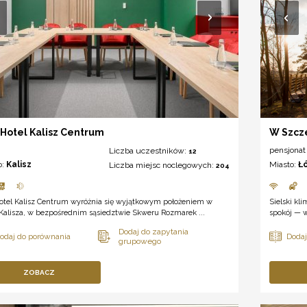
Hotel Kalisz Centrum
W Szcz
pensjonat
Liczba uczestników:
12
o:
Kalisz
Miasto:
Ł
Liczba miejsc noclegowych:
204
otel Kalisz Centrum wyróżnia się wyjątkowym położeniem w
Sielski kl
Kalisza, w bezpośrednim sąsiedztwie Skweru Rozmarek ...
spokój — w
ZOBACZ