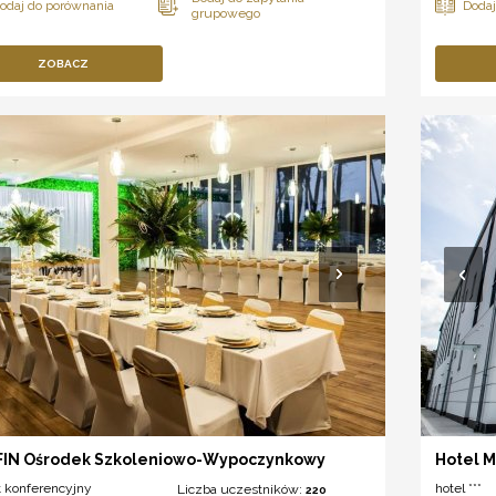
ZOBACZ
FIN Ośrodek Szkoleniowo-Wypoczynkowy
Hotel M
t konferencyjny
hotel ***
Liczba uczestników:
220