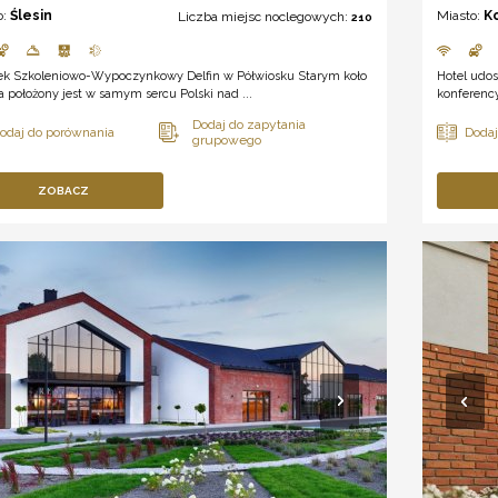
o:
Ślesin
Miasto:
K
Liczba miejsc noclegowych:
210
ek Szkoleniowo-Wypoczynkowy Delfin w Półwiosku Starym koło
Hotel udos
a położony jest w samym sercu Polski nad ...
konferency
ZOBACZ