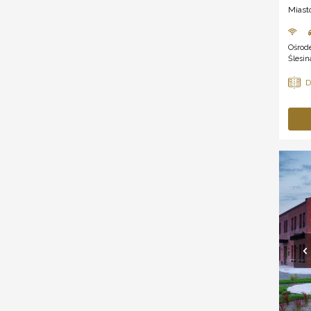
Miast
Ośrod
Ślesin