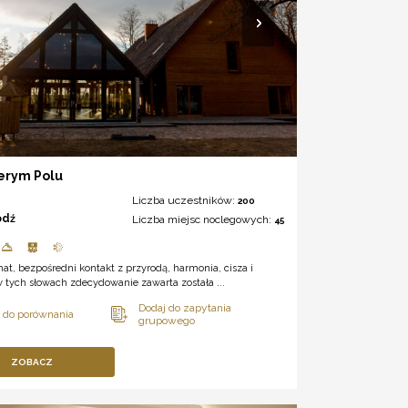
erym Polu
Liczba uczestników:
200
ódź
Liczba miejsc noclegowych:
45
imat, bezpośredni kontakt z przyrodą, harmonia, cisza i
 tych słowach zdecydowanie zawarta została ...
ZOBACZ