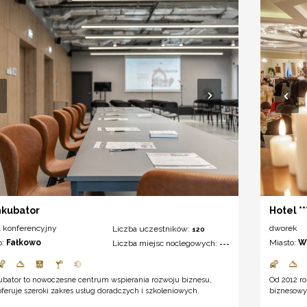
nkubator
Hotel *
t konferencyjny
dworek
Liczba uczestników:
120
o:
Fałkowo
Miasto:
W
Liczba miejsc noclegowych:
---
ubator to nowoczesne centrum wspierania rozwoju biznesu,
Od 2012 ro
oferuje szeroki zakres usług doradczych i szkoleniowych.
biznesowyc