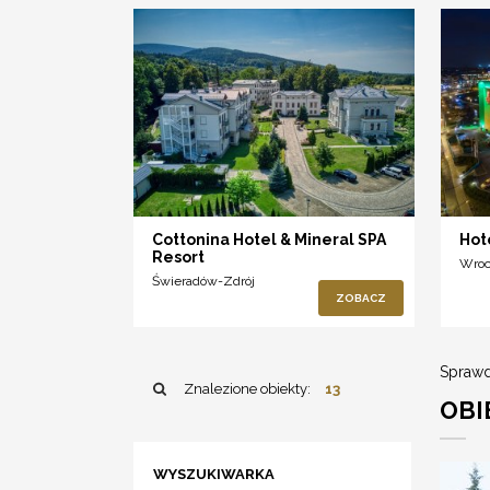
Cottonina Hotel & Mineral SPA
Hot
Resort
Wro
Świeradów-Zdrój
ZOBACZ
Sprawd
Znalezione obiekty:
13
OBI
WYSZUKIWARKA