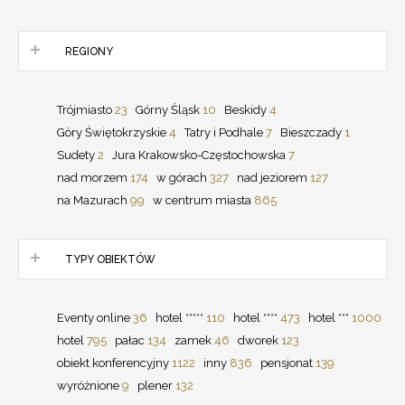
REGIONY
Trójmiasto
23
Górny Śląsk
10
Beskidy
4
Góry Świętokrzyskie
4
Tatry i Podhale
7
Bieszczady
1
Sudety
2
Jura Krakowsko-Częstochowska
7
nad morzem
174
w górach
327
nad jeziorem
127
na Mazurach
99
w centrum miasta
865
TYPY OBIEKTÓW
Eventy online
36
hotel *****
110
hotel ****
473
hotel ***
1000
hotel
795
pałac
134
zamek
46
dworek
123
obiekt konferencyjny
1122
inny
836
pensjonat
139
wyróżnione
9
plener
132