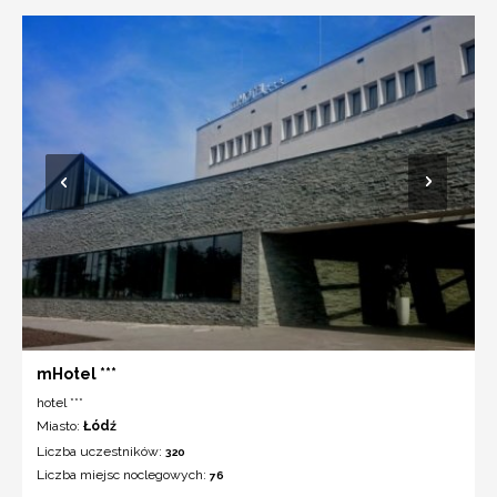
mHotel ***
hotel ***
Miasto:
Łódź
Liczba uczestników:
320
Liczba miejsc noclegowych:
76