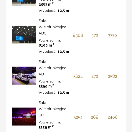
2
2583 m
Wysokość:
12,5 m
Sala
Wielofunkcyjna
ABC
8368
372
3770
Powierzchnia:
2
8100 m
Wysokość:
12,5 m
Sala
Wielofunkcyjna
AB
5624
272
2582
Powierzchnia:
2
5599 m
Wysokość:
12,5 m
Sala
Wielofunkcyjna
BC
5254
268
2406
Powierzchnia:
2
5329 m