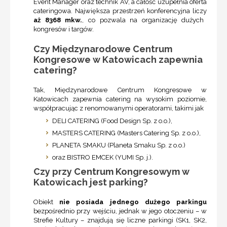
Event Manager oraz technik AV, a całość uzupełnia oferta
cateringowa. Największa przestrzeń konferencyjna liczy
aż 8368 mkw.
, co pozwala na organizację dużych
kongresów i targów.
Czy Międzynarodowe Centrum
Kongresowe w Katowicach zapewnia
catering?
Tak, Międzynarodowe Centrum Kongresowe w
Katowicach zapewnia catering na wysokim poziomie,
współpracując z renomowanymi operatorami, takimi jak
DELI CATERING (Food Design Sp. z o.o.),
MASTERS CATERING (Masters Catering Sp. z o.o.),
PLANETA SMAKU (Planeta Smaku Sp. z o.o.)
oraz BISTRO EMCEK (YUMI Sp. j.).
Czy przy Centrum Kongresowym w
Katowicach jest parking?
Obiekt
nie posiada jednego dużego parkingu
bezpośrednio przy wejściu, jednak w jego otoczeniu – w
Strefie Kultury – znajdują się liczne parkingi (SK1, SK2,