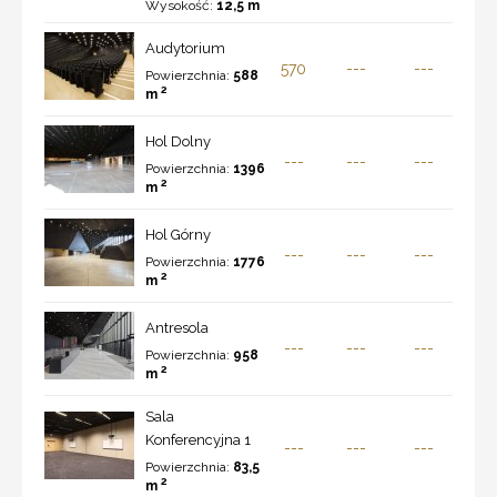
Wysokość:
12,5 m
Audytorium
570
---
---
Powierzchnia:
588
2
m
Hol Dolny
---
---
---
Powierzchnia:
1396
2
m
Hol Górny
---
---
---
Powierzchnia:
1776
2
m
Antresola
---
---
---
Powierzchnia:
958
2
m
Sala
Konferencyjna 1
---
---
---
Powierzchnia:
83,5
2
m