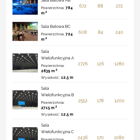
Sala Balowa AB
672
88
272
Powierzchnia:
784
2
m
Sala Balowa BC
608
84
240
Powierzchnia:
724
2
m
Sala
Wielofunkcyjna A
2726
126
1280
Powierzchnia:
2
2839 m
Wysokość:
12,5 m
Sala
Wielofunkcyjna B
2552
178
1200
Powierzchnia:
2
2715 m
Wysokość:
12,5 m
Sala
Wielofunkcyjna C
2436
170
1080
Powierzchnia: