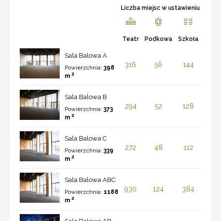
Liczba miejsc w ustawieniu
Teatr
Podkowa
Szkoła
Sala Balowa A
316
56
144
Powierzchnia:
398
2
m
Sala Balowa B
294
52
128
Powierzchnia:
373
2
m
Sala Balowa C
272
48
112
Powierzchnia:
339
2
m
Sala Balowa ABC
930
124
384
Powierzchnia:
1188
2
m