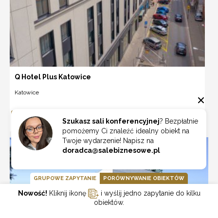
Q Hotel Plus Katowice
Katowice
ZOBACZ
Szukasz sali konferencyjnej
? Bezpłatnie
pomożemy Ci znaleźć idealny obiekt na
Twoje wydarzenie! Napisz na
doradca@salebiznesowe.pl
GRUPOWE ZAPYTANIE
PORÓWNYWANIE OBIEKTÓW
Nowość!
Kliknij ikonę
i wyślij jedno zapytanie do kilku
obiektów.