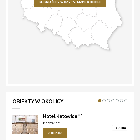
KLIKNIJ ŻEBY WCZYTAJ MAPĘ GOOGLE
WYZNACZ TRASĘ
OBIEKTY W OKOLICY
Hotel Katowice***
Katowice
~0.5 km
ZOBACZ