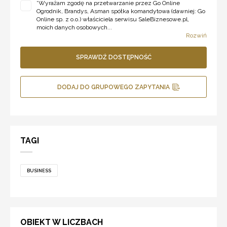
*
Wyrażam zgodę na przetwarzanie przez Go Online
Ogrodnik, Brandys, Asman spółka komandytowa (dawniej: Go
Online sp. z o.o.) właściciela serwisu SaleBiznesowe.pl,
moich danych osobowych...
Rozwiń
SPRAWDŹ DOSTĘPNOŚĆ
DODAJ DO GRUPOWEGO ZAPYTANIA
TAGI
BUSINESS
OBIEKT W LICZBACH