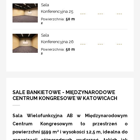
Sala
Konferencyjna 25
---
---
---
Powierzchnia:
50 m
2
Sala
Konferencyjna 26
---
---
---
Powierzchnia:
50 m
2
SALE BANKIETOWE - MIĘDZYNARODOWE
CENTRUM KONGRESOWE W KATOWICACH
Sala Wielofunkcyjna AB w Międzynarodowym
Centrum Kongresowym to przestrzeń o
powierzchni 5599 m² i wysokości 12,5 m, idealna do
organizacji różnorodnych wydarzeń, takich jak