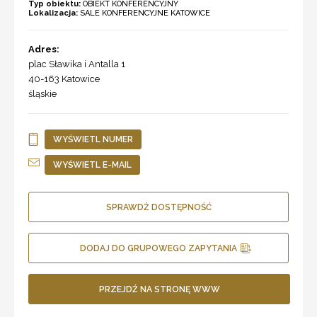
Typ obiektu:
OBIEKT KONFERENCYJNY
Lokalizacja:
SALE KONFERENCYJNE KATOWICE
Adres:
plac Sławika i Antalla 1
40-163
Katowice
śląskie
WYŚWIETL NUMER
WYŚWIETL E-MAIL
SPRAWDŹ DOSTĘPNOŚĆ
DODAJ DO GRUPOWEGO ZAPYTANIA
PRZEJDŹ NA STRONĘ WWW