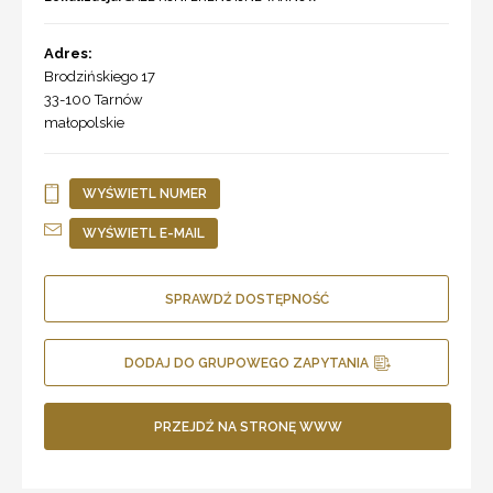
Adres:
Brodzińskiego 17
33-100
Tarnów
małopolskie
WYŚWIETL NUMER
WYŚWIETL E-MAIL
SPRAWDŹ DOSTĘPNOŚĆ
DODAJ DO GRUPOWEGO ZAPYTANIA
PRZEJDŹ NA STRONĘ WWW