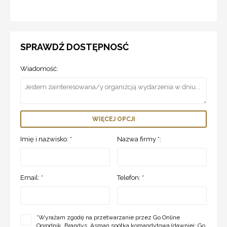
SPRAWDŹ DOSTĘPNOSĆ
Wiadomość:
WIĘCEJ OPCJI
Imię i nazwisko: *
Nazwa firmy *:
Email: *
Telefon: *
*
Wyrażam zgodę na przetwarzanie przez Go Online
Ogrodnik, Brandys, Asman spółka komandytowa (dawniej: Go