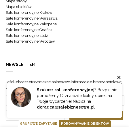
Mapa strony
Mapa obiektów
Sale konferencyjne Kraków
Sale konferencyjne Warszawa
Sale konferencyjne Zakopane
Sale konferencyjne Gdańsk
Sale konferencyjne Łódź
Sale konferencyjne Wrocław
NEWSLETTER
Jeżeli chcesz otrzymywać najnowsze informacje o branży hotelowej
zapisz się do naszego newslettera.
Szukasz sali konferencyjnej
? Bezpłatnie
pomożemy Ci znaleźć idealny obiekt na
Twoje wydarzenie! Napisz na
doradca@salebiznesowe.pl
Wybierz
ZAPISZ SIĘ
GRUPOWE ZAPYTANIE
PORÓWNYWANIE OBIEKTÓW