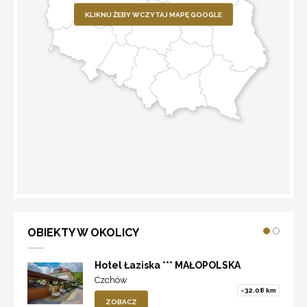
KLIKNIJ ŻEBY WCZYTAJ MAPĘ GOOGLE
WYZNACZ TRASĘ
OBIEKTY W OKOLICY
Hotel Łaziska *** MAŁOPOLSKA
Czchów
~32.08 km
ZOBACZ