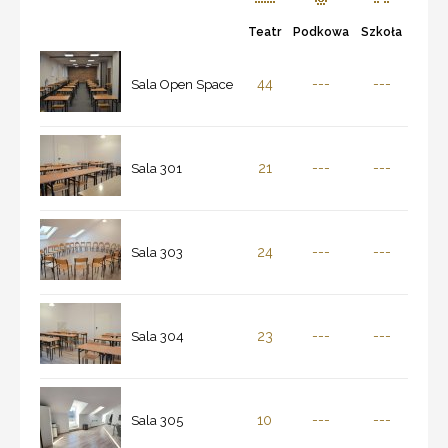
Teatr
Podkowa
Szkoła
44
---
---
Sala Open Space
21
---
---
Sala 301
24
---
---
Sala 303
23
---
---
Sala 304
10
---
---
Sala 305